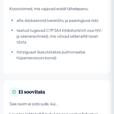
Koostoimed, mis vajavad eraldi tähelepanu:
alfa-blokaatorid (vererõhu ja pearingluse risk)
teatud tugevad CYP3A4 inhibiitorid (nt osa HIV-
ja seeneravimeid), mis võivad sildenafiili taset
tõsta
riotsiguaat (kasutatakse pulmonaalse
hüpertensiooni korral)
Ei soovitata
See ravim ei sobi sulle, kui…
Lovegra (sildenafiil) puhul on osa vastunäidustusi