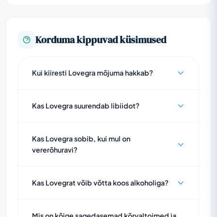
Korduma kippuvad küsimused
Kui kiiresti Lovegra mõjuma hakkab?
Kas Lovegra suurendab libiidot?
Kas Lovegra sobib, kui mul on
vererõhuravi?
Kas Lovegrat võib võtta koos alkoholiga?
Mis on kõige sagedasemad kõrvaltoimed ja