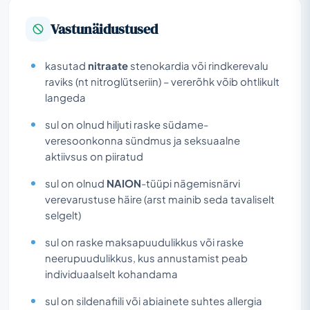
Vastunäidustused
kasutad
nitraate
stenokardia või rindkerevalu
raviks (nt nitroglütseriin) – vererõhk võib ohtlikult
langeda
sul on olnud hiljuti raske südame-
veresoonkonna sündmus ja seksuaalne
aktiivsus on piiratud
sul on olnud
NAION
-tüüpi nägemisnärvi
verevarustuse häire (arst mainib seda tavaliselt
selgelt)
sul on raske maksapuudulikkus või raske
neerupuudulikkus, kus annustamist peab
individuaalselt kohandama
sul on sildenafiili või abiainete suhtes allergia