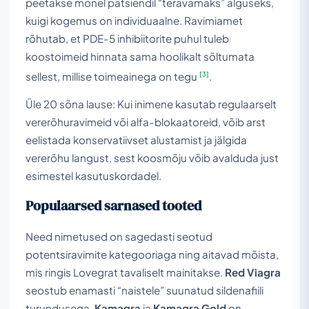
peetakse mõnel patsiendil “teravamaks” alguseks,
kuigi kogemus on individuaalne. Ravimiamet
rõhutab, et PDE-5 inhibiitorite puhul tuleb
koostoimeid hinnata sama hoolikalt sõltumata
[3]
sellest, millise toimeainega on tegu
.
Üle 20 sõna lause: Kui inimene kasutab regulaarselt
vererõhuravimeid või alfa-blokaatoreid, võib arst
eelistada konservatiivset alustamist ja jälgida
vererõhu langust, sest koosmõju võib avalduda just
esimestel kasutuskordadel.
Populaarsed sarnased tooted
Need nimetused on sagedasti seotud
potentsiravimite kategooriaga ning aitavad mõista,
mis ringis Lovegrat tavaliselt mainitakse.
Red Viagra
seostub enamasti “naistele” suunatud sildenafiili
turundusega.
Kamagra
ja
Kamagra Gold
on