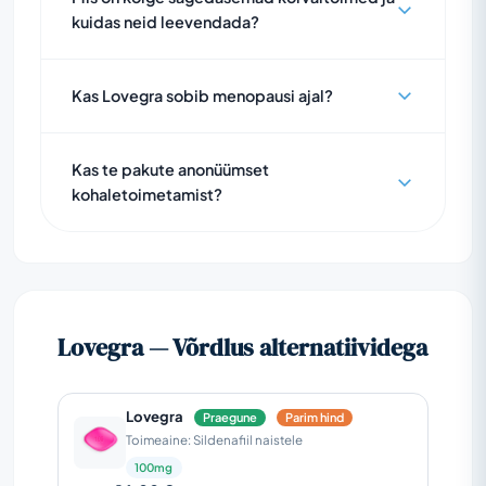
kuidas neid leevendada?
Kas Lovegra sobib menopausi ajal?
Kas te pakute anonüümset
kohaletoimetamist?
Lovegra — Võrdlus alternatiividega
Lovegra
Praegune
Parim hind
Toimeaine: Sildenafiil naistele
100mg