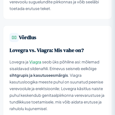
verevoolu suguelundite piirkonnas ja võib seeläbi
toetada erutuse teket.
Võrdlus
Lovegra vs. Viagra: Mis vahe on?
Lovegra ja
Viagra
seob üks põhiline asi: mõlemad
sisaldavad sildenafiili. Erinevus seisneb eelkõige
sihtgrupis ja kasutuseesmärgis
. Viagra
kasutusloogika meeste puhul on suunatud peenise
verevoolule ja erektsioonile; Lovegra käsitlus naiste
puhul keskendub genitaalpiirkonna verevarustuse ja
tundlikkuse toetamisele, mis võib aidata erutuse ja
rahulolu kujunemisel.