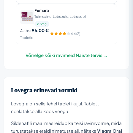
Femara
Toimeaine: Letrozole, Letrosool
2.5mg
96.00 €
Alates
4.4 (3)
Tabletid
Võrrelge kõiki ravimeid Naiste tervis →
Lovegra erinevad vormid
Lovegra on sellel lehel tableti kujul. Tablett
neelatakse alla koos veega.
Sildenafiili maailmas leidub ka teisi ravimvorme, mida
turustatakse eraldi nimetuste all, näiteks
Viagra Oral