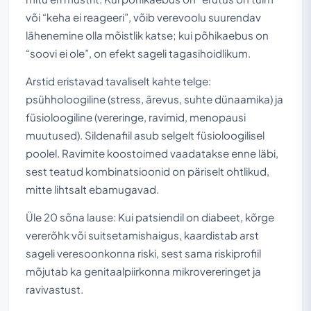
või “keha ei reageeri”, võib verevoolu suurendav
lähenemine olla mõistlik katse; kui põhikaebus on
“soovi ei ole”, on efekt sageli tagasihoidlikum.
Arstid eristavad tavaliselt kahte telge:
psühholoogiline (stress, ärevus, suhte dünaamika) ja
füsioloogiline (vereringe, ravimid, menopausi
muutused). Sildenafiil asub selgelt füsioloogilisel
poolel. Ravimite koostoimed vaadatakse enne läbi,
sest teatud kombinatsioonid on päriselt ohtlikud,
mitte lihtsalt ebamugavad.
Üle 20 sõna lause: Kui patsiendil on diabeet, kõrge
vererõhk või suitsetamishaigus, kaardistab arst
sageli veresoonkonna riski, sest sama riskiprofiil
mõjutab ka genitaalpiirkonna mikrovereringet ja
ravivastust.