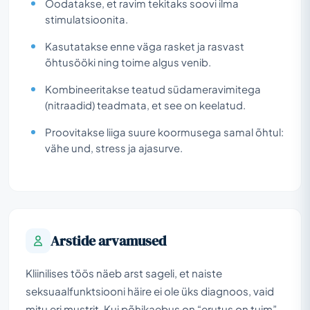
Oodatakse, et ravim tekitaks soovi ilma
stimulatsioonita.
Kasutatakse enne väga rasket ja rasvast
õhtusööki ning toime algus venib.
Kombineeritakse teatud südameravimitega
(nitraadid) teadmata, et see on keelatud.
Proovitakse liiga suure koormusega samal õhtul:
vähe und, stress ja ajasurve.
Arstide arvamused
Kliinilises töös näeb arst sageli, et naiste
seksuaalfunktsiooni häire ei ole üks diagnoos, vaid
mitu eri mustrit. Kui põhikaebus on “erutus on tuim”