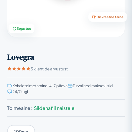
Diskreetne tarne
Tagastus
Lovegra
5 klientide arvustust
Kohaletoimetamine: 4–7 päeva
Turvalised makseviisid
24/7 tugi
Toimeaine:
Sildenafiil naistele
100mg