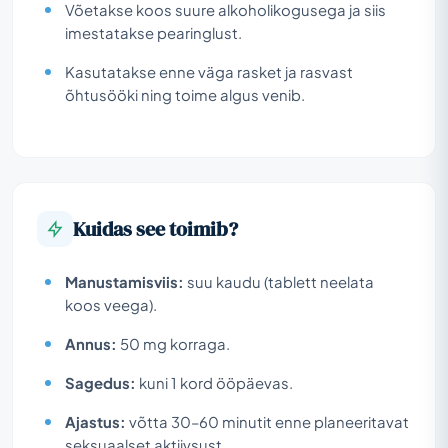
Võetakse koos suure alkoholikogusega ja siis
imestatakse pearinglust.
Kasutatakse enne väga rasket ja rasvast
õhtusööki ning toime algus venib.
Kuidas see toimib?
Manustamisviis:
suu kaudu (tablett neelata
koos veega).
Annus:
50 mg korraga.
Sagedus:
kuni 1 kord ööpäevas.
Ajastus:
võtta 30–60 minutit enne planeeritavat
seksuaalset aktiivsust.