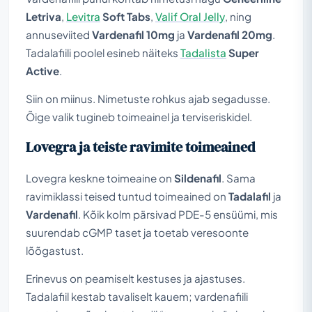
Letriva
,
Levitra
Soft Tabs
,
Valif Oral Jelly
, ning
annuseviited
Vardenafil 10mg
ja
Vardenafil 20mg
.
Tadalafiili poolel esineb näiteks
Tadalista
Super
Active
.
Siin on miinus. Nimetuste rohkus ajab segadusse.
Õige valik tugineb toimeainel ja terviseriskidel.
Lovegra ja teiste ravimite toimeained
Lovegra keskne toimeaine on
Sildenafil
. Sama
ravimiklassi teised tuntud toimeained on
Tadalafil
ja
Vardenafil
. Kõik kolm pärsivad PDE-5 ensüümi, mis
suurendab cGMP taset ja toetab veresoonte
lõõgastust.
Erinevus on peamiselt kestuses ja ajastuses.
Tadalafiil kestab tavaliselt kauem; vardenafiili