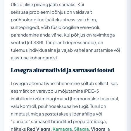
Üks oluline piirang jääb samaks. Kui
seksuaalprobleemi põhjus on valdavalt
psühholoogiline (näiteks stress, valu hirm,
suhtepinged), võib füsioloogiline verevoolu
parandamine anda vähe. Kui põhjus on ravimitega
seotud (nt SSRI-tüüpi antidepressandid), on
tulemus individuaalne ja vajab vahel annustamise või
ajastuse kohandamist.
Lovegra alternatiivid ja sarnased tooted
Lovegra alternatiivne lähenemine sõltub sellest, kas
eesmärk on verevoolu mõjutamine (PDE-5
inhibiitorid) või midagi muud (hormonaalne tasakaal,
valu kontroll, psühhoseksuaalne tugi). Turul on
nimetusi, mida seostatakse sildenafiiliga või
“punase” sarnaselt bränditud preparaatidega,
näiteks
Red Viagra
,
Kamagra
,
Silagra
,
Vigora
ja