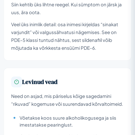
Siin kehtib üks lihtne reegel. Kui sümptom on järsk ja
uus, ära oota.
Veel üks inimlik detail: osa inimesi kirjeldas “sinakat
varjundit” või valgussähvatusi nägemises. See on
PDE-5 klassi tuntud nähtus, sest sildenafiil võib
mõjutada ka võrkkesta ensüümi PDE-6.
Levinud vead
Need on asjad, mis päriselus kõige sagedamini
“rikuvad” kogemuse või suurendavad kõrvaltoimeid.
Võetakse koos suure alkoholikogusega ja siis
imestatakse pearinglust.