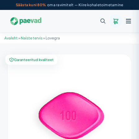
Säästa kuni 80%
oma ravimitelt — Kiire kohaletoimetamine
Avaleht
»
Naiste tervis
»
Lovegra
Garanteeritud kvaliteet