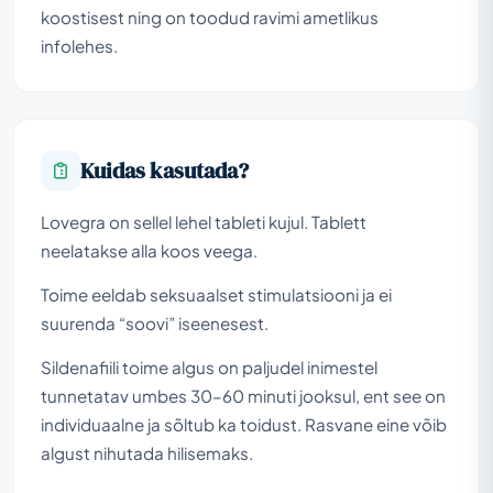
koostisest ning on toodud ravimi ametlikus
infolehes.
Kuidas kasutada?
Lovegra on sellel lehel tableti kujul. Tablett
neelatakse alla koos veega.
Toime eeldab seksuaalset stimulatsiooni ja ei
suurenda “soovi” iseenesest.
Sildenafiili toime algus on paljudel inimestel
tunnetatav umbes 30–60 minuti jooksul, ent see on
individuaalne ja sõltub ka toidust. Rasvane eine võib
algust nihutada hilisemaks.