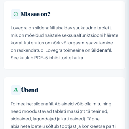
Mis see on?
Lovegra on sildenafiili sisaldav suukaudne tablett,
mis on mõeldud naistele seksuaalfunktsiooni häirete
korral, kui erutus on nõrk või orgasmi saavutamine
on raskendatud. Lovegra toimeaine on
Sildenafil
.
See kuulub PDE-5 inhibiitorite hulka.
Ühend
Toimeaine: sildenafiil. Abiaineid võib olla mitu ning
need moodustavad tableti massi (nt täiteained,
sideained, lagundajad ja katteained). Täpne
abiainete loetelu sõltub tootjast ja konkreetse partii