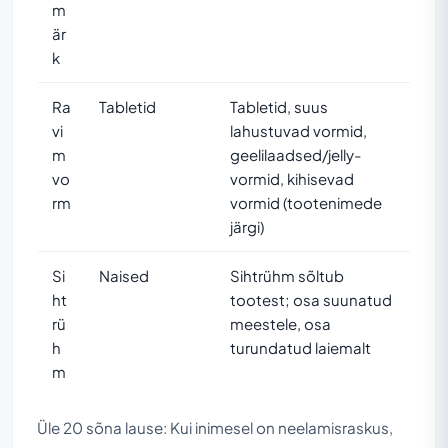
m
är
k
Ra
Tabletid
Tabletid, suus
vi
lahustuvad vormid,
m
geelilaadsed/jelly-
vo
vormid, kihisevad
rm
vormid (tootenimede
järgi)
Si
Naised
Sihtrühm sõltub
ht
tootest; osa suunatud
rü
meestele, osa
h
turundatud laiemalt
m
Üle 20 sõna lause: Kui inimesel on neelamisraskus,