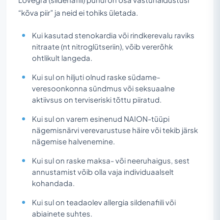
“kõva piir” ja neid ei tohiks ületada.
Kui kasutad stenokardia või rindkerevalu raviks
nitraate (nt nitroglütseriin), võib vererõhk
ohtlikult langeda.
Kui sul on hiljuti olnud raske südame-
veresoonkonna sündmus või seksuaalne
aktiivsus on terviseriski tõttu piiratud.
Kui sul on varem esinenud NAION-tüüpi
nägemisnärvi verevarustuse häire või tekib järsk
nägemise halvenemine.
Kui sul on raske maksa- või neeruhaigus, sest
annustamist võib olla vaja individuaalselt
kohandada.
Kui sul on teadaolev allergia sildenafiili või
abiainete suhtes.