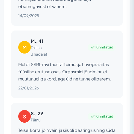
ebamugavust oli vähem.
14/09/2025
M., 41
M
Kinnitatud
Tallinn
3 nädalat
Mul oli SSRI-ravi taustal tuimus ja Lovegra aitas
füüsilise erutuse osas. Orgasmini jõudmine ei
muutunud iga kord, aga üldine tunne oli parem.
22/01/2026
S., 29
S
Kinnitatud
Pärnu
Teisel korral jõin veini ja siis oli pearinglus ning süda