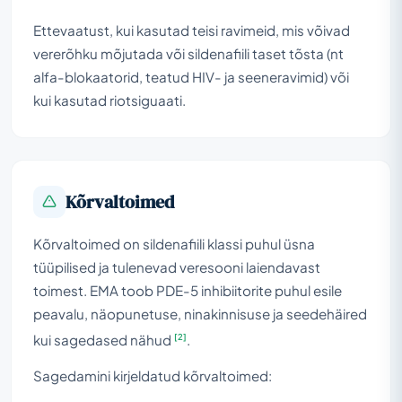
Ettevaatust, kui kasutad teisi ravimeid, mis võivad
vererõhku mõjutada või sildenafiili taset tõsta (nt
alfa-blokaatorid, teatud HIV- ja seeneravimid) või
kui kasutad riotsiguaati.
Kõrvaltoimed
Kõrvaltoimed on sildenafiili klassi puhul üsna
tüüpilised ja tulenevad veresooni laiendavast
toimest. EMA toob PDE-5 inhibiitorite puhul esile
peavalu, näopunetuse, ninakinnisuse ja seedehäired
[2]
kui sagedased nähud
.
Sagedamini kirjeldatud kõrvaltoimed: