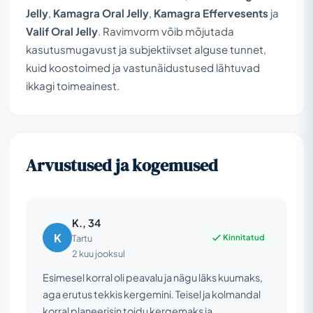
Jelly
,
Kamagra Oral Jelly
,
Kamagra Effervesents
ja
Valif Oral Jelly
. Ravimvorm võib mõjutada
kasutusmugavust ja subjektiivset alguse tunnet,
kuid koostoimed ja vastunäidustused lähtuvad
ikkagi toimeainest.
Arvustused ja kogemused
K., 34
K
Kinnitatud
Tartu
2 kuu jooksul
Esimesel korral oli peavalu ja nägu läks kuumaks,
aga erutus tekkis kergemini. Teisel ja kolmandal
korral planeerisin toidu kergemaks ja