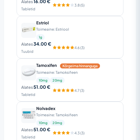
16.00 €
Alates
3.8 (5)
Tabletid
Estriol
Toimeaine: Estriool
1g
34.00 €
Alates
4.6 (3)
Tuubid
Tamoxifen
Kõrgeima hinnanguga
Toimeaine: Tamoksifeen
10mg
20mg
51.00 €
Alates
4.7 (3)
Tabletid
Nolvadex
Toimeaine: Tamoksifeen
10mg
20mg
51.00 €
Alates
4.3 (3)
Tabletid