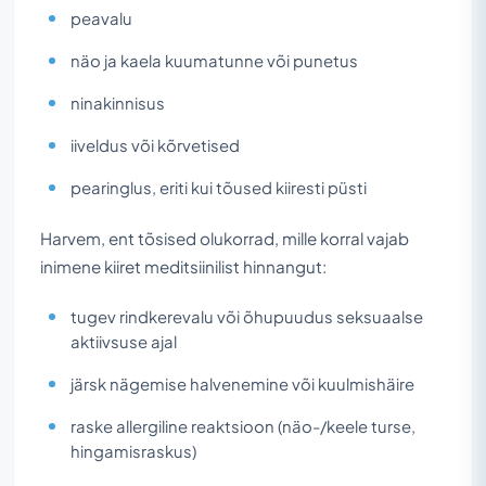
peavalu
näo ja kaela kuumatunne või punetus
ninakinnisus
iiveldus või kõrvetised
pearinglus, eriti kui tõused kiiresti püsti
Harvem, ent tõsised olukorrad, mille korral vajab
inimene kiiret meditsiinilist hinnangut:
tugev rindkerevalu või õhupuudus seksuaalse
aktiivsuse ajal
järsk nägemise halvenemine või kuulmishäire
raske allergiline reaktsioon (näo-/keele turse,
hingamisraskus)