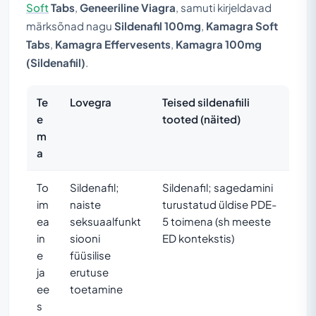
Soft
Tabs
,
Geneeriline Viagra
, samuti kirjeldavad
märksõnad nagu
Sildenafil 100mg
,
Kamagra Soft
Tabs
,
Kamagra Effervesents
,
Kamagra 100mg
(Sildenafiil)
.
Te
Lovegra
Teised sildenafiili
e
tooted (näited)
m
a
To
Sildenafil;
Sildenafil; sagedamini
im
naiste
turustatud üldise PDE-
ea
seksuaalfunkt
5 toimena (sh meeste
in
siooni
ED kontekstis)
e
füüsilise
ja
erutuse
ee
toetamine
s