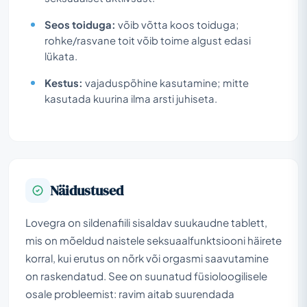
Seos toiduga:
võib võtta koos toiduga;
rohke/rasvane toit võib toime algust edasi
lükata.
Kestus:
vajaduspõhine kasutamine; mitte
kasutada kuurina ilma arsti juhiseta.
Näidustused
Lovegra on sildenafiili sisaldav suukaudne tablett,
mis on mõeldud naistele seksuaalfunktsiooni häirete
korral, kui erutus on nõrk või orgasmi saavutamine
on raskendatud. See on suunatud füsioloogilisele
osale probleemist: ravim aitab suurendada