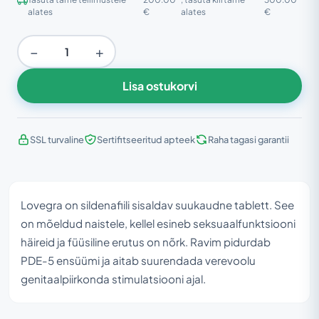
alates
€
alates
€
−
+
Lisa ostukorvi
SSL turvaline
Sertifitseeritud apteek
Raha tagasi garantii
Lovegra on sildenafiili sisaldav suukaudne tablett. See
on mõeldud naistele, kellel esineb seksuaalfunktsiooni
häireid ja füüsiline erutus on nõrk. Ravim pidurdab
PDE-5 ensüümi ja aitab suurendada verevoolu
genitaalpiirkonda stimulatsiooni ajal.