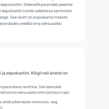
ja dapoksetiini. Sildenafiil parandab peenise
 dapoksetiin toimib selektiivse serotoniini
at aega. See ravim on populaarne meeste
 parandades seeläbi oma seksuaalelu
ja dapoksetiini. Kõigil neil ainetel on
i parandava ravimina. See laiendab
ktsiooni seksuaalse stimulatsiooni ajal.
mis aitab pikendada verevoolu. aeg
i.