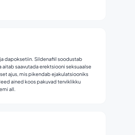
ja dapoksetiin. Sildenafiil soodustab
 aitab saavutada erektsiooni seksuaalse
aset ajus, mis pikendab ejakulatsiooniks
 Need ained koos pakuvad terviklikku
mi all.