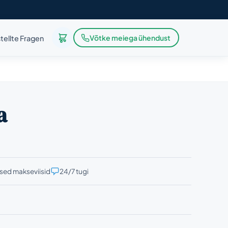
Võtke meiega ühendust
tellte Fragen
a
ised makseviisid
24/7 tugi