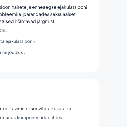
oonihäirete ja enneaegse ejakulatsiooni
probleemile, parandades seksuaalset
stused hõlmavad järgmist:
ni).
a ejakulatsiooni).
ne jõudlus .
, mil ravimit ei soovitata kasutada:
ravimi muude komponentide suhtes.