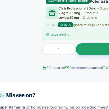
Potentsi tr
KINGITUS TELLIMUSE JUURDE
Cialis Professional 20 mg
— 2 tabl
Viagra 100 mg
— 2 tabletid
Levitra 20 mg
— 2 tabletid
33.06 €
TASUTA
iga tellimuse juurde ala
Kingitus on sinu
−
+
SSL turvaline
Sertifitseeritud apteek
R
Mis see on?
uper Kamagra
on kombineeritud ravim, mis on mõeldud meeste