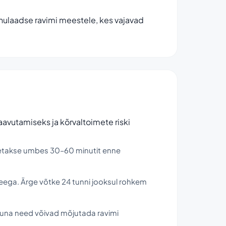
nulaadse ravimi meestele, kes vajavad
avutamiseks ja kõrvaltoimete riski
õetakse umbes 30–60 minutit enne
 veega. Ärge võtke 24 tunni jooksul rohkem
, kuna need võivad mõjutada ravimi