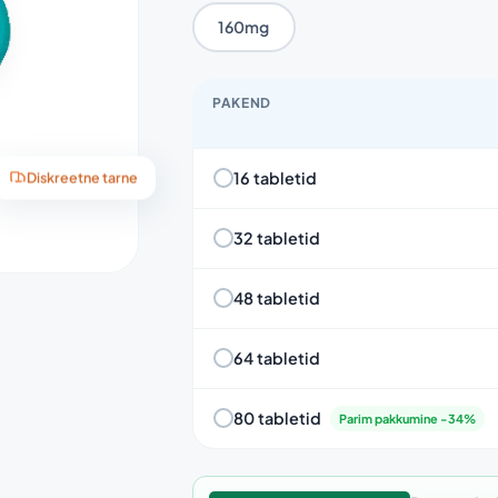
160mg
PAKEND
16 tabletid
Diskreetne tarne
32 tabletid
48 tabletid
64 tabletid
80 tabletid
Parim pakkumine -34%