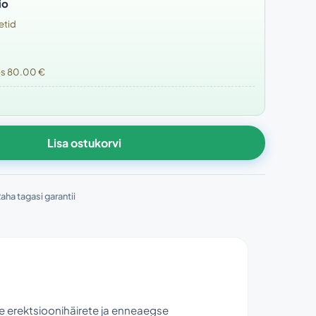
io
etid
tes 80.00 €
Lisa ostukorvi
aha tagasi garantii
 erektsioonihäirete ja enneaegse