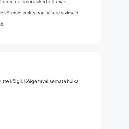
südameatakk või rasked arütmiad.
d või muid erektsioonihäirete ravimeid.
ud.
tte kõigil. Kõige tavalisemate hulka