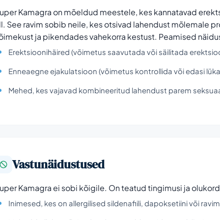
uper Kamagra on mõeldud meestele, kes kannatavad erektsi
ll. See ravim sobib neile, kes otsivad lahendust mõlemale 
õimekust ja pikendades vahekorra kestust. Peamised näidu
Erektsioonihäired (võimetus saavutada või säilitada erektsioo
Enneaegne ejakulatsioon (võimetus kontrollida või edasi lükat
Mehed, kes vajavad kombineeritud lahendust parem seksuaal
Vastunäidustused
uper Kamagra ei sobi kõigile. On teatud tingimusi ja olukordi
Inimesed, kes on allergilised sildenafiili, dapoksetiini või 