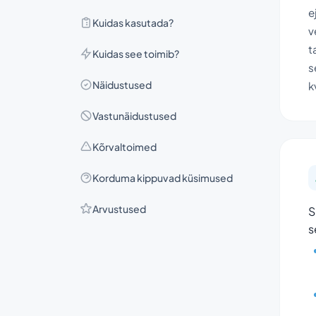
e
Kuidas kasutada?
v
t
Kuidas see toimib?
s
Näidustused
k
Vastunäidustused
Kõrvaltoimed
Korduma kippuvad küsimused
Arvustused
S
s