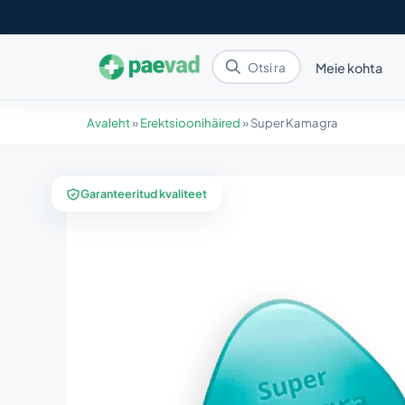
Meie kohta
Avaleht
»
Erektsioonihäired
»
Super Kamagra
Garanteeritud kvaliteet