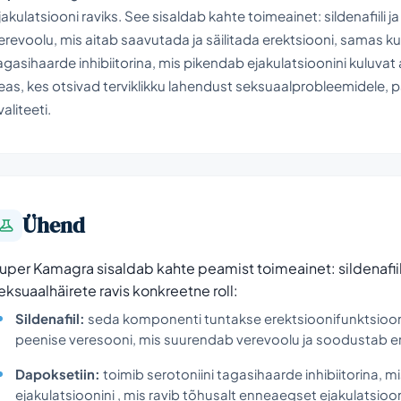
jakulatsiooni raviks. See sisaldab kahte toimeainet: sildenafiili 
erevoolu, mis aitab saavutada ja säilitada erektsiooni, samas kui
agasihaarde inhibiitorina, mis pikendab ejakulatsioonini kuluv
eas, kes otsivad terviklikku lahendust seksuaalprobleemidele,
valiteeti.
Ühend
uper Kamagra sisaldab kahte peamist toimeainet: sildenafiili 
eksuaalhäirete ravis konkreetne roll:
Sildenafiil:
seda komponenti tuntakse erektsioonifunktsioon
peenise veresooni, mis suurendab verevoolu ja soodustab ere
Dapoksetiin:
toimib serotoniini tagasihaarde inhibiitorina, 
ejakulatsioonini , mis ravib tõhusalt enneaegset ejakulatsioon