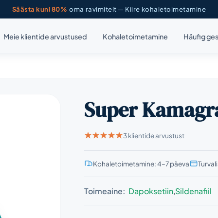
Säästa kuni 80%
oma ravimitelt — Kiire kohaletoimetamine
Meie klientide arvustused
Kohaletoimetamine
Häufig ges
Super Kamagr
3 klientide arvustust
Kohaletoimetamine: 4–7 päeva
Turval
Toimeaine:
Dapoksetiin
,
Sildenafiil