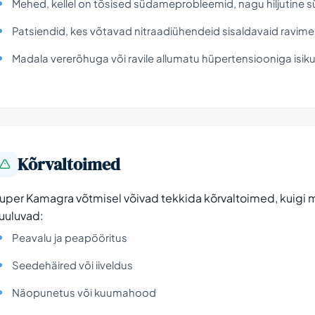
Mehed, kellel on tõsised südameprobleemid, nagu hiljutine 
Patsiendid, kes võtavad nitraadiühendeid sisaldavaid ravimei
Madala vererõhuga või ravile allumatu hüpertensiooniga isik
Kõrvaltoimed
uper Kamagra võtmisel võivad tekkida kõrvaltoimed, kuigi mi
uuluvad:
Peavalu ja peapööritus
Seedehäired või iiveldus
Näopunetus või kuumahood