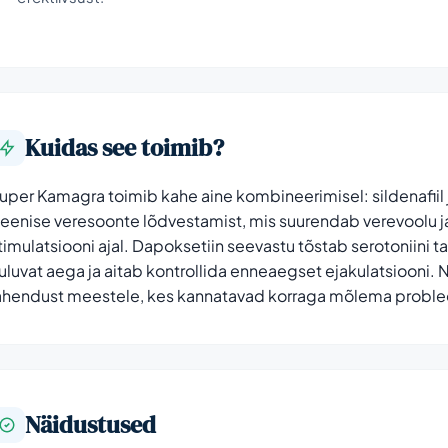
Kuidas see toimib?
uper Kamagra toimib kahe aine kombineerimisel: sildenafiil 
eenise veresoonte lõdvestamist, mis suurendab verevoolu ja
timulatsiooni ajal. Dapoksetiin seevastu tõstab serotoniini t
uluvat aega ja aitab kontrollida enneaegset ejakulatsiooni.
ahendust meestele, kes kannatavad korraga mõlema problee
Näidustused