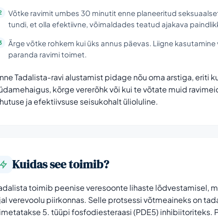
Võtke ravimit umbes 30 minutit enne planeeritud seksuaalset
tundi, et olla efektiivne, võimaldades teatud ajakava paindlik
Ärge võtke rohkem kui üks annus päevas. Liigne kasutamine 
paranda ravimi toimet.
nne Tadalista-ravi alustamist pidage nõu oma arstiga, eriti k
üdamehaigus, kõrge vererõhk või kui te võtate muid ravimei
hutuse ja efektiivsuse seisukohalt ülioluline.
Kuidas see toimib?
adalista toimib peenise veresoonte lihaste lõdvestamisel, 
jal verevoolu piirkonnas. Selle protsessi võtmeaineks on tada
imetatakse 5. tüüpi fosfodiesteraasi (PDE5) inhibiitoriteks