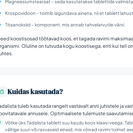
Magneesiumstearaat – seda kasutatakse tablettide valmist
Krospovidoon – toimib lagundava ainena, nii et tablett lahustu
Titaanoksiid – komponent, mis annab tahvelarvutile värvi.
eed koostisosad töötavad koos, et tagada ravimi maksimaal
rganismi. Oluline on tutvuda kogu koostisega, eriti kui teil
uhtes.
Kuidas kasutada?
adalista tuleb kasutada rangelt vastavalt arsti juhistele ja v
oovitatavale annusele. Optimaalsete tulemuste saavutamise
Võtke üks Tadalista tablett suu kaudu koos klaasi veega. Tabl
vältige suuri või rasvaseid eineid, mis võivad ravimi toimet a