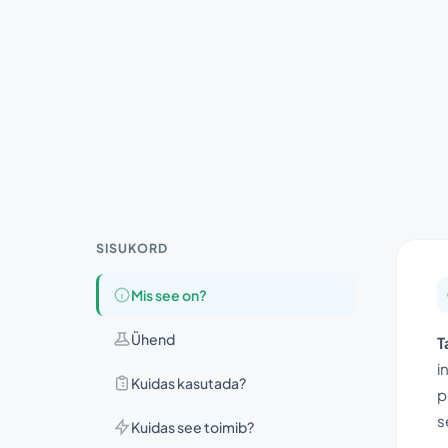
SISUKORD
Mis see on?
Ühend
T
i
Kuidas kasutada?
p
s
Kuidas see toimib?