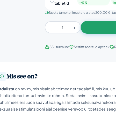
tabletid
-47%
k
Tasuta tarne tellimustele alates
200.00 €
, ta
−
+
SSL turvaline
Sertifitseeritud apteek
R
Mis see on?
adalista
on ravim, mis sisaldab toimeainet tadalafiili, mis kuulu
nhibiitoritena tuntud ravimite rühma. Seda ravimit kasutatakse pe
uhul mees ei suuda saavutada ega säilitada seksuaalvahekorrak
eksuaalse stimulatsiooni ajal peenise verevoolu, toetades seeg