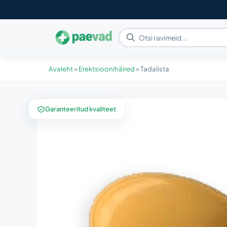
Avaleht
»
Erektsioonihäired
»
Tadalista
Garanteeritud kvaliteet