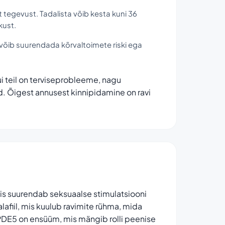
 tegevust. Tadalista võib kesta kuni 36
kust.
võib suurendada kõrvaltoimete riski ega
ui teil on terviseprobleeme, nagu
d. Õigest annusest kinnipidamine on ravi
mis suurendab seksuaalse stimulatsiooni
lafiil, mis kuulub ravimite rühma, mida
. PDE5 on ensüüm, mis mängib rolli peenise