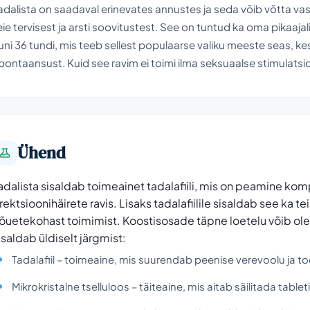
adalista on saadaval erinevates annustes ja seda võib võtta vast
eie tervisest ja arsti soovitustest. See on tuntud ka oma pikaaja
uni 36 tundi, mis teeb sellest populaarse valiku meeste seas, kes
pontaansust. Kuid see ravim ei toimi ilma seksuaalse stimulatsi
Ühend
adalista sisaldab toimeainet tadalafiili, mis on peamine ko
rektsioonihäirete ravis. Lisaks tadalafiilile sisaldab see ka te
õuetekohast toimimist. Koostisosade täpne loetelu võib olen
isaldab üldiselt järgmist:
Tadalafiil – toimeaine, mis suurendab peenise verevoolu ja to
Mikrokristalne tselluloos – täiteaine, mis aitab säilitada tableti