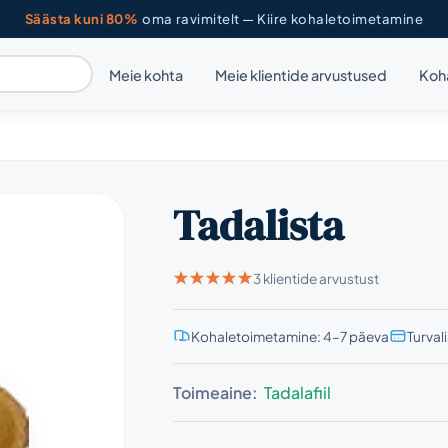
Säästa kuni 80%
oma ravimitelt — Kiire kohaletoimetamine
Meie kohta
Meie klientide arvustused
Koh
Tadalista
3 klientide arvustust
Kohaletoimetamine: 4–7 päeva
Turval
Toimeaine:
Tadalafiil