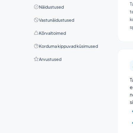
T
Näidustused
t
k
Vastunäidustused
s
Kõrvaltoimed
Korduma kippuvad küsimused
Arvustused
T
e
n
s