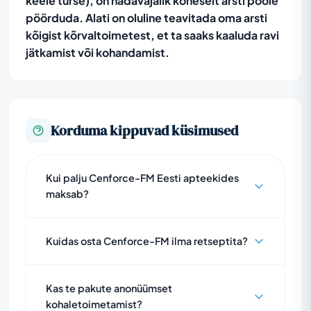
keele turse), on hädavajalik koheselt arsti poole
pöörduda. Alati on oluline teavitada oma arsti
kõigist kõrvaltoimetest, et ta saaks kaaluda ravi
jätkamist või kohandamist.
Korduma kippuvad küsimused
Kui palju Cenforce-FM Eesti apteekides
maksab?
Kuidas osta Cenforce-FM ilma retseptita?
Kas te pakute anonüümset
kohaletoimetamist?