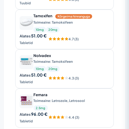
Tuubid
Tamoxifen
Kõrgeima hinnanguga
Toimeaine: Tamoksifeen
10mg
20mg
51.00 €
Alates
4.7 (3)
Tabletid
Nolvadex
Toimeaine: Tamoksifeen
10mg
20mg
51.00 €
Alates
4.3 (3)
Tabletid
Femara
Toimeaine: Letrozole, Letrosool
2.5mg
96.00 €
Alates
4.4 (3)
Tabletid