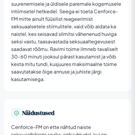
suurenemisele ja üldisele paremale kogemusele
intiimsetel hetkedel. Seega ei toeta Cenforce-
FM mitte ainult füüsilist reageerimist
seksuaalsetele stiimulitele, vaid võib aidata ka
naistel, kes seisavad silmitsi vähenenud huviga
seksi vastu, taasavastada seksuaaltegevusest
saadavat rõõmu. Ravimi toime ilmneb tavaliselt
30–60 minuti jooksul pärast kasutamist ja võib
kesta mitu tundi, kusjuures maksimaalne toime
saavutatakse õige annuse ja juhiste järgi
kasutamisega.
Näidustused
Cenforce-FM on ette nähtud naiste
seksuaalhäirete raviks, eriti juhtudel, kui on