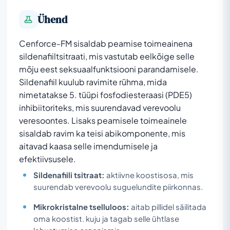
Ühend
Cenforce-FM sisaldab peamise toimeainena
sildenafiiltsitraati, mis vastutab eelkõige selle
mõju eest seksuaalfunktsiooni parandamisele.
Sildenafiil kuulub ravimite rühma, mida
nimetatakse 5. tüüpi fosfodiesteraasi (PDE5)
inhibiitoriteks, mis suurendavad verevoolu
veresoontes. Lisaks peamisele toimeainele
sisaldab ravim ka teisi abikomponente, mis
aitavad kaasa selle imendumisele ja
efektiivsusele.
Sildenafiili tsitraat:
aktiivne koostisosa, mis
suurendab verevoolu suguelundite piirkonnas.
Mikrokristalne tselluloos:
aitab pillidel säilitada
oma koostist. kuju ja tagab selle ühtlase