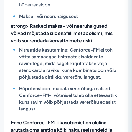
hüpertensioon.
Maksa- või neeruhaigused:
strong> Rasked maksa- või neeruhaigused
võivad mõjutada sildenafiili metabolismi, mis
võib suurendada kõrvaltoimete riski.
Nitraatide kasutamine:
Cenforce-FM ei tohi
võtta samaaegselt nitraate sisaldavate
ravimitega, mida sageli kirjutatakse välja
stenokardia raviks, kuna kombinatsioon võib
põhjustada ohtlikku vererõhu langust.
Hüpotensioon:
madala vererõhuga naised.
Cenforce-FM-i võtmisel tuleb olla ettevaatlik,
kuna ravim võib põhjustada vererõhu edasist
langust.
Enne Cenforce-FM-i kasutamist on oluline
arutada oma arstiga kõiki haigusseisundeid ja