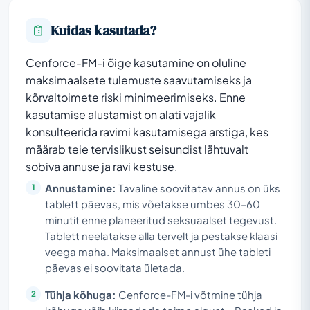
Kuidas kasutada?
Cenforce-FM-i õige kasutamine on oluline
maksimaalsete tulemuste saavutamiseks ja
kõrvaltoimete riski minimeerimiseks. Enne
kasutamise alustamist on alati vajalik
konsulteerida ravimi kasutamisega arstiga, kes
määrab teie tervislikust seisundist lähtuvalt
sobiva annuse ja ravi kestuse.
Annustamine:
Tavaline soovitatav annus on üks
tablett päevas, mis võetakse umbes 30–60
minutit enne planeeritud seksuaalset tegevust.
Tablett neelatakse alla tervelt ja pestakse klaasi
veega maha. Maksimaalset annust ühe tableti
päevas ei soovitata ületada.
Tühja kõhuga:
Cenforce-FM-i võtmine tühja