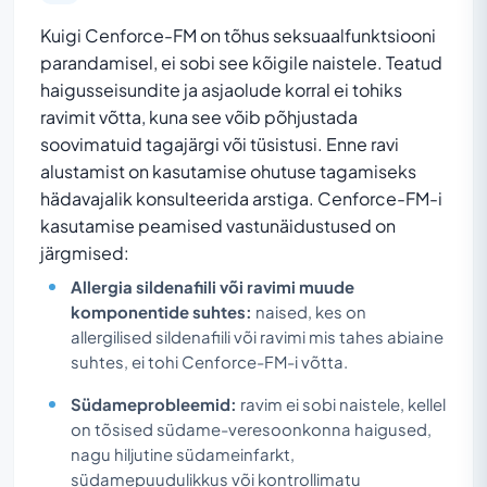
Kuigi Cenforce-FM on tõhus seksuaalfunktsiooni
parandamisel, ei sobi see kõigile naistele. Teatud
haigusseisundite ja asjaolude korral ei tohiks
ravimit võtta, kuna see võib põhjustada
soovimatuid tagajärgi või tüsistusi. Enne ravi
alustamist on kasutamise ohutuse tagamiseks
hädavajalik konsulteerida arstiga. Cenforce-FM-i
kasutamise peamised vastunäidustused on
järgmised:
Allergia sildenafiili või ravimi muude
komponentide suhtes:
naised, kes on
allergilised sildenafiili või ravimi mis tahes abiaine
suhtes, ei tohi Cenforce-FM-i võtta.
Südameprobleemid:
ravim ei sobi naistele, kellel
on tõsised südame-veresoonkonna haigused,
nagu hiljutine südameinfarkt,
südamepuudulikkus või kontrollimatu