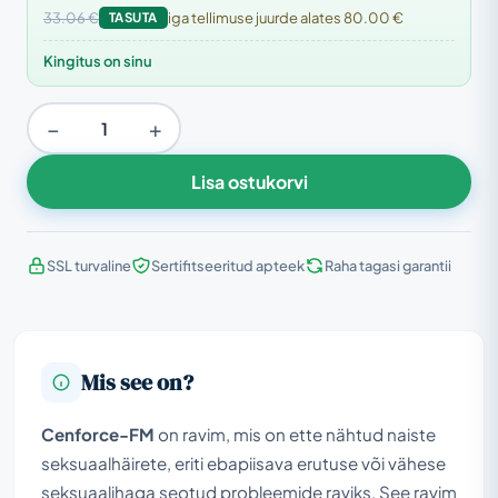
33.06 €
TASUTA
iga tellimuse juurde alates 80.00 €
Kingitus on sinu
−
+
Lisa ostukorvi
SSL turvaline
Sertifitseeritud apteek
Raha tagasi garantii
Mis see on?
Cenforce-FM
on ravim, mis on ette nähtud naiste
seksuaalhäirete, eriti ebapiisava erutuse või vähese
seksuaalihaga seotud probleemide raviks. See ravim