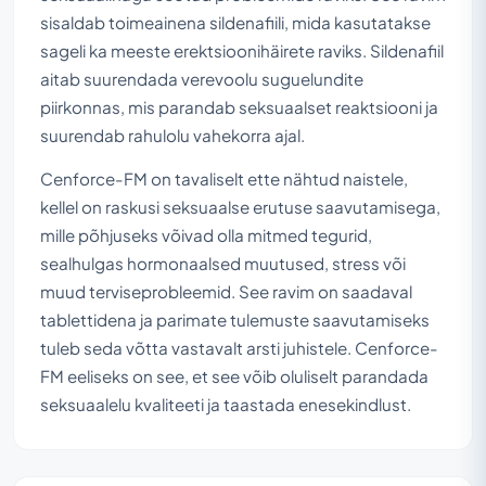
sisaldab toimeainena sildenafiili, mida kasutatakse
sageli ka meeste erektsioonihäirete raviks. Sildenafiil
aitab suurendada verevoolu suguelundite
piirkonnas, mis parandab seksuaalset reaktsiooni ja
suurendab rahulolu vahekorra ajal.
Cenforce-FM on tavaliselt ette nähtud naistele,
kellel on raskusi seksuaalse erutuse saavutamisega,
mille põhjuseks võivad olla mitmed tegurid,
sealhulgas hormonaalsed muutused, stress või
muud terviseprobleemid. See ravim on saadaval
tablettidena ja parimate tulemuste saavutamiseks
tuleb seda võtta vastavalt arsti juhistele. Cenforce-
FM eeliseks on see, et see võib oluliselt parandada
seksuaalelu kvaliteeti ja taastada enesekindlust.