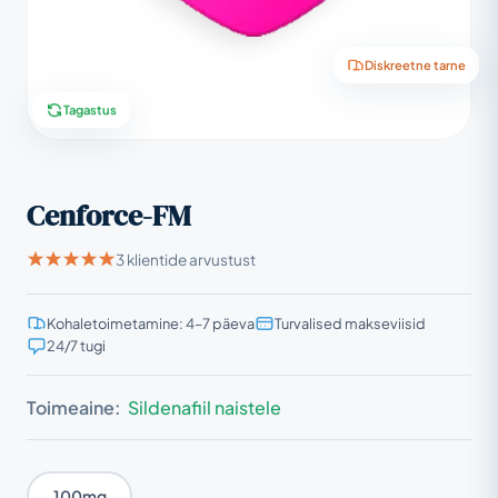
Diskreetne tarne
Tagastus
Cenforce-FM
3 klientide arvustust
Kohaletoimetamine: 4–7 päeva
Turvalised makseviisid
24/7 tugi
Toimeaine:
Sildenafiil naistele
100mg