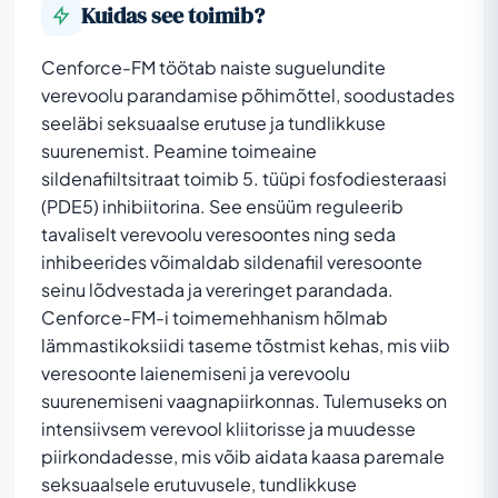
Kuidas see toimib?
Cenforce-FM töötab naiste suguelundite
verevoolu parandamise põhimõttel, soodustades
seeläbi seksuaalse erutuse ja tundlikkuse
suurenemist. Peamine toimeaine
sildenafiiltsitraat toimib 5. tüüpi fosfodiesteraasi
(PDE5) inhibiitorina. See ensüüm reguleerib
tavaliselt verevoolu veresoontes ning seda
inhibeerides võimaldab sildenafiil veresoonte
seinu lõdvestada ja vereringet parandada.
Cenforce-FM-i toimemehhanism hõlmab
lämmastikoksiidi taseme tõstmist kehas, mis viib
veresoonte laienemiseni ja verevoolu
suurenemiseni vaagnapiirkonnas. Tulemuseks on
intensiivsem verevool kliitorisse ja muudesse
piirkondadesse, mis võib aidata kaasa paremale
seksuaalsele erutuvusele, tundlikkuse