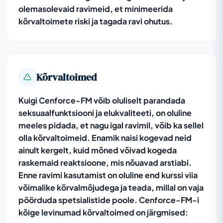
olemasolevaid ravimeid, et minimeerida
kõrvaltoimete riski ja tagada ravi ohutus.
Kõrvaltoimed
Kuigi Cenforce-FM võib oluliselt parandada
seksuaalfunktsiooni ja elukvaliteeti, on oluline
meeles pidada, et nagu igal ravimil, võib ka sellel
olla kõrvaltoimeid. Enamik naisi kogevad neid
ainult kergelt, kuid mõned võivad kogeda
raskemaid reaktsioone, mis nõuavad arstiabi.
Enne ravimi kasutamist on oluline end kurssi viia
võimalike kõrvalmõjudega ja teada, millal on vaja
pöörduda spetsialistide poole. Cenforce-FM-i
kõige levinumad kõrvaltoimed on järgmised: