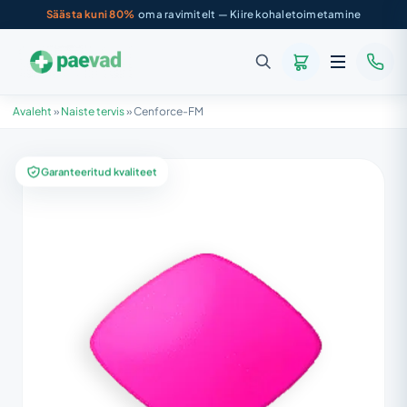
Säästa kuni 80%
oma ravimitelt — Kiire kohaletoimetamine
Avaleht
»
Naiste tervis
»
Cenforce-FM
Garanteeritud kvaliteet