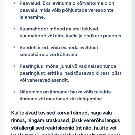
Peavalud:
üks levinumaid kõrvaltoimeid on
peavalu, mida võib põhjustada veresoonte
laienemine.
Kuumahood:
mõned naistel tekivad
kuumahood või näo, kaela ja rindkere punetus.
Seedehäired:
võib esineda iiveldust,
seedehäireid või kõhuvalu.
Pearinglus:
mõnel juhul võivad naised tunda
pearinglust, eriti kui nad tõusevad kiiresti püsti
või vahetavad asendit.
Nägemine on ähmane:
harva võib tekkida
ähmane või muutunud värvinägemine.
Kui tekivad tõsised kõrvaltoimed, nagu valu
rinnus, hingamisraskused, järsk vererõhu langus
või allergilised reaktsioonid (nt näo, huulte või