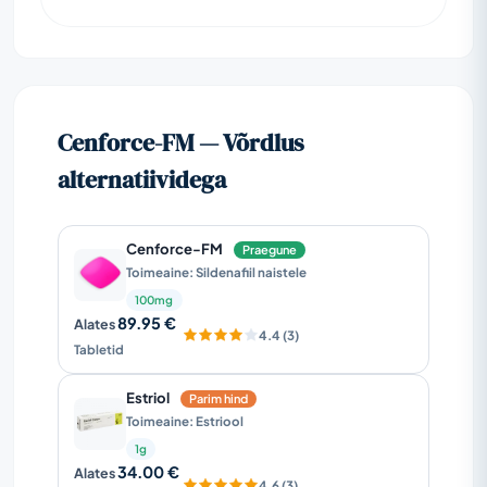
Cenforce-FM — Võrdlus
alternatiividega
Cenforce-FM
Praegune
Toimeaine: Sildenafiil naistele
100mg
89.95 €
Alates
4.4 (3)
Tabletid
Estriol
Parim hind
Toimeaine: Estriool
1g
34.00 €
Alates
4.6 (3)