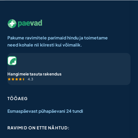
Pakume ravimitele parimaid hindu ja toimetame
need kohale nii kiiresti kui võimalik.
Hangi meie tasuta rakendus
4.3
TÖÖAEG
Esmaspäevast pühapäevani 24 tundi
RAVIMID ON ETTE NÄHTUD: