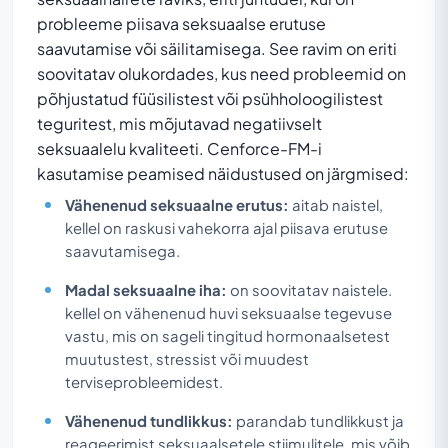
probleeme piisava seksuaalse erutuse
saavutamise või säilitamisega. See ravim on eriti
soovitatav olukordades, kus need probleemid on
põhjustatud füüsilistest või psühholoogilistest
teguritest, mis mõjutavad negatiivselt
seksuaalelu kvaliteeti. Cenforce-FM-i
kasutamise peamised näidustused on järgmised:
Vähenenud seksuaalne erutus:
aitab naistel,
kellel on raskusi vahekorra ajal piisava erutuse
saavutamisega.
Madal seksuaalne iha:
on soovitatav naistele.
kellel on vähenenud huvi seksuaalse tegevuse
vastu, mis on sageli tingitud hormonaalsetest
muutustest, stressist või muudest
terviseprobleemidest.
Vähenenud tundlikkus:
parandab tundlikkust ja
reageerimist seksuaalsetele stiimulitele, mis võib