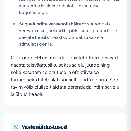
suurendada üldine rahulolu seksuaalse
kogemusega.
Suguelundite verevoolu häired:
suurendab
verevoolu suguelundite piirkonnas, parandades
seeläbi füüsilist reaktsiooni seksuaalsele
stimulatsioonile.
Cenforce-FM on mõeldud naistele, kes soovivad
naasta täisväärtusliku seksuaalelu juurde ning
selle kasutamise ohutuse ja efektiivsuse
tagamiseks tuleb alati konsulteerida arstiga. See
ravim võib oluliselt aidata parandada intiimset elu
ja üldist heaolu.
Vastunäidustused