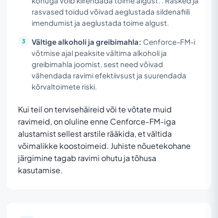
kõhuga võib kiirendada toime algust. . Rasked ja
rasvased toidud võivad aeglustada sildenafiili
imendumist ja aeglustada toime algust.
Vältige alkoholi ja greibimahla:
Cenforce-FM-i
võtmise ajal peaksite vältima alkoholi ja
greibimahla joomist, sest need võivad
vähendada ravimi efektiivsust ja suurendada
kõrvaltoimete riski.
Kui teil on tervisehäireid või te võtate muid
ravimeid, on oluline enne Cenforce-FM-iga
alustamist sellest arstile rääkida, et vältida
võimalikke koostoimeid. Juhiste nõuetekohane
järgimine tagab ravimi ohutu ja tõhusa
kasutamise.