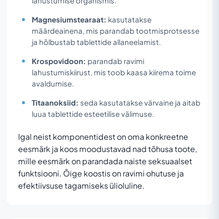
lahustumise organismis.
Magnesiumstearaat:
kasutatakse
määrdeainena, mis parandab tootmisprotsesse
ja hõlbustab tablettide allaneelamist.
Krospovidoon:
parandab ravimi
lahustumiskiirust, mis toob kaasa kiirema toime
avaldumise.
Titaanoksiid:
seda kasutatakse värvaine ja aitab
luua tablettide esteetilise välimuse.
Igal neist komponentidest on oma konkreetne
eesmärk ja koos moodustavad nad tõhusa toote,
mille eesmärk on parandada naiste seksuaalset
funktsiooni. Õige koostis on ravimi ohutuse ja
efektiivsuse tagamiseks ülioluline.