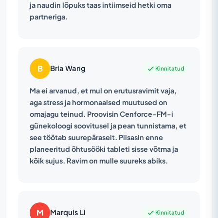
ja naudin lõpuks taas intiimseid hetki oma
partneriga.
B
Bria Wang
Kinnitatud
Ma ei arvanud, et mul on erutusravimit vaja,
aga stress ja hormonaalsed muutused on
omajagu teinud. Proovisin Cenforce-FM-i
günekoloogi soovitusel ja pean tunnistama, et
see töötab suurepäraselt. Piisasin enne
planeeritud õhtusööki tableti sisse võtma ja
kõik sujus. Ravim on mulle suureks abiks.
M
Marquis Li
Kinnitatud