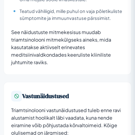
Teatud vähiliigid, mille puhul on vaja põletikuliste
sümptomite ja immuunvastuse pärssimist.
See näidustuste mitmekesisus muudab
triamtsinolooni mitmekülgseks aineks, mida
kasutatakse aktiivselt erinevates
meditsiinivaldkondades keeruliste kliiniliste
juhtumite raviks.
Vastunäidustused
Triamtsinolooni vastunäidustused tuleb enne ravi
alustamist hoolikalt läbi vaadata, kuna nende
eiramine võib põhjustada kõrvaltoimeid. Kõige
olulisemad on järgmised: