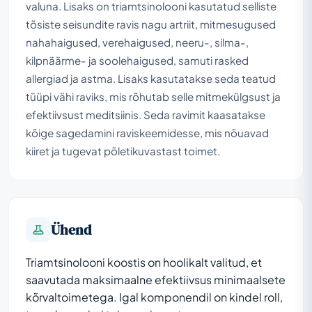
valuna. Lisaks on triamtsinolooni kasutatud selliste
tõsiste seisundite ravis nagu artriit, mitmesugused
nahahaigused, verehaigused, neeru-, silma-,
kilpnäärme- ja soolehaigused, samuti rasked
allergiad ja astma. Lisaks kasutatakse seda teatud
tüüpi vähi raviks, mis rõhutab selle mitmekülgsust ja
efektiivsust meditsiinis. Seda ravimit kaasatakse
kõige sagedamini raviskeemidesse, mis nõuavad
kiiret ja tugevat põletikuvastast toimet.
Ühend
Triamtsinolooni koostis on hoolikalt valitud, et
saavutada maksimaalne efektiivsus minimaalsete
kõrvaltoimetega. Igal komponendil on kindel roll,