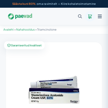
Säästa kuni 80%
oma ravimitelt — Kiire kohaletoimetamine
Avaleht
»
Nahahooldus
»
Triamcinolone
Garanteeritud kvaliteet