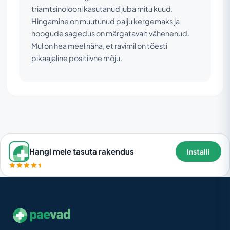
triamtsinolooni kasutanud juba mitu kuud.
Hingamine on muutunud palju kergemaks ja
hoogude sagedus on märgatavalt vähenenud.
Mul on hea meel näha, et ravimil on tõesti
pikaajaline positiivne mõju.
Hangi meie tasuta rakendus
Installi