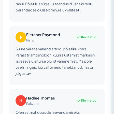
rahul. Põletik ja sügelus taandusid üsna kiiresti,
parandades oluliselt minu elukvaliteeti.
Fletcher Raymond
F
Kinnitatud
Pärnu
Suurepärane vahend artriidi põletiku korral.
Pärast triamtsinolooni kuuri alustamist märkasin
liigesevalu ja turse olulist vähenemist. Ma pole
veel mingeid kõrvaltoimeid täheldanud, mis on
julgustav.
Hadlee Thomas
H
Kinnitatud
Rakvere
Olen astmahoogude leevendamiseks