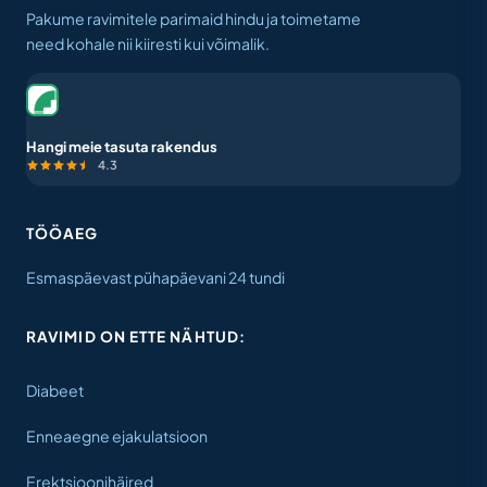
Pakume ravimitele parimaid hindu ja toimetame
need kohale nii kiiresti kui võimalik.
Hangi meie tasuta rakendus
4.3
TÖÖAEG
Esmaspäevast pühapäevani 24 tundi
RAVIMID ON ETTE NÄHTUD:
Diabeet
Enneaegne ejakulatsioon
Erektsioonihäired