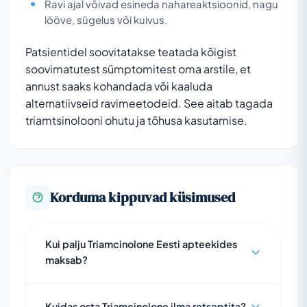
Ravi ajal võivad esineda nahareaktsioonid, nagu
lööve, sügelus või kuivus.
Patsientidel soovitatakse teatada kõigist
soovimatutest sümptomitest oma arstile, et
annust saaks kohandada või kaaluda
alternatiivseid ravimeetodeid. See aitab tagada
triamtsinolooni ohutu ja tõhusa kasutamise.
Korduma kippuvad küsimused
Kui palju Triamcinolone Eesti apteekides
maksab?
Kuidas osta Triamcinolone ilma retseptita?