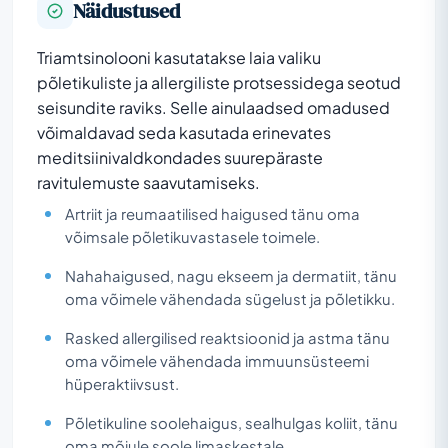
Näidustused
Triamtsinolooni kasutatakse laia valiku
põletikuliste ja allergiliste protsessidega seotud
seisundite raviks. Selle ainulaadsed omadused
võimaldavad seda kasutada erinevates
meditsiinivaldkondades suurepäraste
ravitulemuste saavutamiseks.
Artriit ja reumaatilised haigused tänu oma
võimsale põletikuvastasele toimele.
Nahahaigused, nagu ekseem ja dermatiit, tänu
oma võimele vähendada sügelust ja põletikku.
Rasked allergilised reaktsioonid ja astma tänu
oma võimele vähendada immuunsüsteemi
hüperaktiivsust.
Põletikuline soolehaigus, sealhulgas koliit, tänu
oma mõjule soole limaskestale.