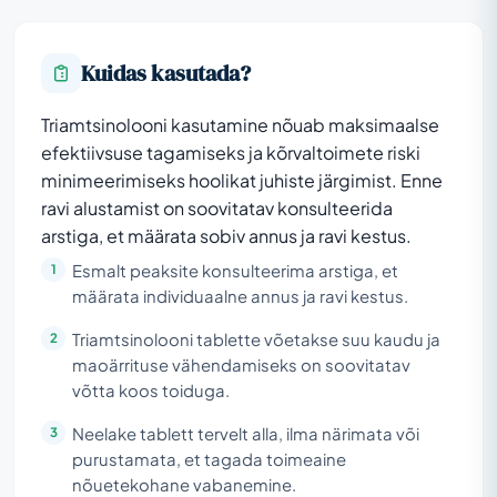
Kuidas kasutada?
Triamtsinolooni kasutamine nõuab maksimaalse
efektiivsuse tagamiseks ja kõrvaltoimete riski
minimeerimiseks hoolikat juhiste järgimist. Enne
ravi alustamist on soovitatav konsulteerida
arstiga, et määrata sobiv annus ja ravi kestus.
Esmalt peaksite konsulteerima arstiga, et
määrata individuaalne annus ja ravi kestus.
Triamtsinolooni tablette võetakse suu kaudu ja
maoärrituse vähendamiseks on soovitatav
võtta koos toiduga.
Neelake tablett tervelt alla, ilma närimata või
purustamata, et tagada toimeaine
nõuetekohane vabanemine.