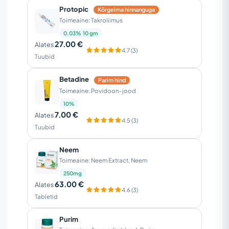
Protopic
Kõrgeima hinnanguga
Toimeaine: Takroliimus
0.03% 10 gm
27.00 €
Alates
4.7 (3)
Tuubid
Betadine
Parim hind
Toimeaine: Povidoon-jood
10%
7.00 €
Alates
4.5 (3)
Tuubid
Neem
Toimeaine: Neem Extract, Neem
250mg
63.00 €
Alates
4.6 (3)
Tabletid
Purim