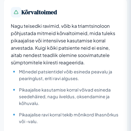
Kõrvaltoimed
Nagu teisedki ravimid, võib ka triamtsinoloon
põhjustada mitmeid kõrvaltoimeid, mida tuleks
pikaajalise või intensiivse kasutamise korral
arvestada. Kuigi kõiki patsiente neid ei esine,
aitab nendest teadlik olemine soovimatutele
sümptomitele kiiresti reageerida.
Mõnedel patsientidel võib esineda peavalu ja
pearinglust, eriti ravi alguses.
Pikaajalise kasutamise korral võivad esineda
seedehäired, nagu iiveldus, oksendamine ja
kõhuvalu.
Pikaajalise ravi korral tekib mõnikord lihasnõrkus
või -valu.