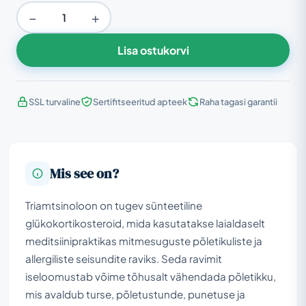
−
+
Lisa ostukorvi
SSL turvaline
Sertifitseeritud apteek
Raha tagasi garantii
Mis see on?
Triamtsinoloon on tugev sünteetiline
glükokortikosteroid, mida kasutatakse laialdaselt
meditsiinipraktikas mitmesuguste põletikuliste ja
allergiliste seisundite raviks. Seda ravimit
iseloomustab võime tõhusalt vähendada põletikku,
mis avaldub turse, põletustunde, punetuse ja