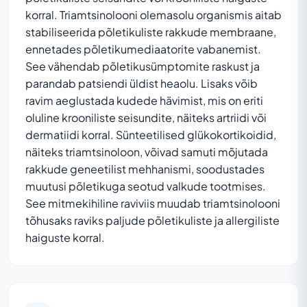
korral. Triamtsinolooni olemasolu organismis aitab
stabiliseerida põletikuliste rakkude membraane,
ennetades põletikumediaatorite vabanemist.
See vähendab põletikusümptomite raskust ja
parandab patsiendi üldist heaolu. Lisaks võib
ravim aeglustada kudede hävimist, mis on eriti
oluline krooniliste seisundite, näiteks artriidi või
dermatiidi korral. Sünteetilised glükokortikoidid,
näiteks triamtsinoloon, võivad samuti mõjutada
rakkude geneetilist mehhanismi, soodustades
muutusi põletikuga seotud valkude tootmises.
See mitmekihiline raviviis muudab triamtsinolooni
tõhusaks raviks paljude põletikuliste ja allergiliste
haiguste korral.