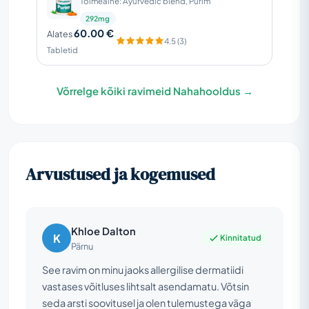
Toimeaine: Ayurvedic blend, Purim
292mg
60.00 €
Alates
4.5 (3)
Tabletid
Võrrelge kõiki ravimeid Nahahooldus →
Arvustused ja kogemused
Khloe Dalton
K
Kinnitatud
Pärnu
See ravim on minu jaoks allergilise dermatiidi
vastases võitluses lihtsalt asendamatu. Võtsin
seda arsti soovitusel ja olen tulemustega väga