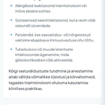
Allergilised reaktsioonid triamtsinolooni või
mõne abiaine suhtes.
Süsteemsed seeninfektsioonid, kuna ravim võib
seisundit süvendada.
Patsiendid, kes saavad elus- või nõrgestatud
vaktsiine ebapiisava immuunvastuse ohu tõttu.
Tuberkuloosi või muude latentsete
infektsioonide ägenemine, mida
glükokortikoidravi võib aktiveerida.
Kõigi vastunäidustuste tundmine ja arvestamine
aitab vältida võimalikke tüsistusi ja kõrvaltoimeid,
tagades triamtsinolooni ohutuma kasutamise
kliinilises praktikas.