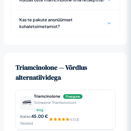
Kas te pakute anonüümset
kohaletoimetamist?
Triamcinolone — Võrdlus
alternatiividega
Triamcinolone
Praegune
Toimeaine: Triamtsinoloon
4mg
45.00 €
Alates
4.5 (3)
Tabletid