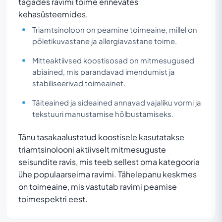
tagades ravimi toime erinevates
kehasüsteemides.
Triamtsinoloon on peamine toimeaine, millel on
põletikuvastane ja allergiavastane toime.
Mitteaktiivsed koostisosad on mitmesugused
abiained, mis parandavad imendumist ja
stabiliseerivad toimeainet.
Täiteained ja sideained annavad vajaliku vormi ja
tekstuuri manustamise hõlbustamiseks.
Tänu tasakaalustatud koostisele kasutatakse
triamtsinolooni aktiivselt mitmesuguste
seisundite ravis, mis teeb sellest oma kategooria
ühe populaarseima ravimi. Tähelepanu keskmes
on toimeaine, mis vastutab ravimi peamise
toimespektri eest.