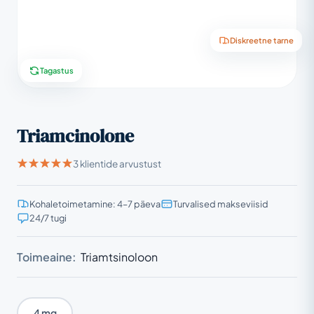
Diskreetne tarne
Tagastus
Triamcinolone
3 klientide arvustust
Kohaletoimetamine: 4–7 päeva
Turvalised makseviisid
24/7 tugi
Toimeaine:
Triamtsinoloon
4 mg