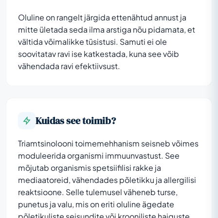
Oluline on rangelt järgida ettenähtud annust ja
mitte ületada seda ilma arstiga nõu pidamata, et
vältida võimalikke tüsistusi. Samuti ei ole
soovitatav ravi ise katkestada, kuna see võib
vähendada ravi efektiivsust.
Kuidas see toimib?
Triamtsinolooni toimemehhanism seisneb võimes
moduleerida organismi immuunvastust. See
mõjutab organismis spetsiifilisi rakke ja
mediaatoreid, vähendades põletikku ja allergilisi
reaktsioone. Selle tulemusel väheneb turse,
punetus ja valu, mis on eriti oluline ägedate
põletikuliste seisundite või krooniliste haiguste