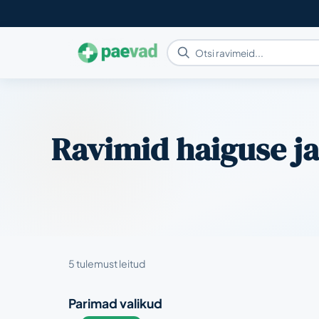
Ravimid haiguse j
5 tulemust leitud
Parimad valikud