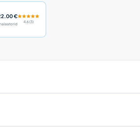
22.00 €
4.6 (3)
halaatorid