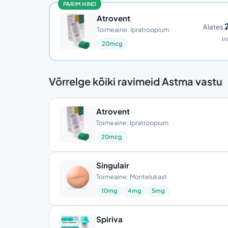
PARIM HIND
Atrovent
Alates
Toimeaine: Ipratroopium
In
20mcg
Võrrelge kõiki ravimeid Astma vastu
Atrovent
Toimeaine: Ipratroopium
20mcg
Singulair
Toimeaine: Montelukast
10mg
4mg
5mg
Spiriva