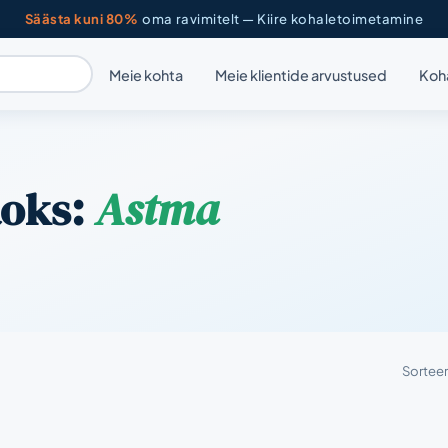
Säästa kuni 80%
oma ravimitelt — Kiire kohaletoimetamine
Meie kohta
Meie klientide arvustused
Koh
aoks:
Astma
Sorteer