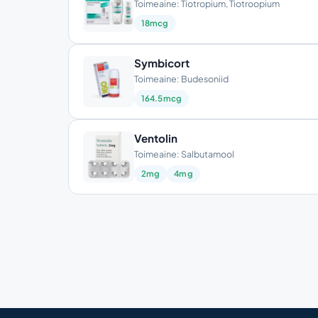
Toimeaine: Tiotropium, Tiotroopium
18mcg
Symbicort
Toimeaine: Budesoniid
164.5mcg
Ventolin
Toimeaine: Salbutamool
2mg
4mg