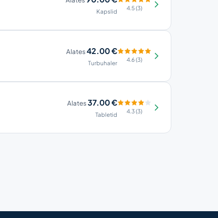
4.5 (3)
Kapslid
42.00 €
Alates
4.6 (3)
Turbuhaler
37.00 €
Alates
4.3 (3)
Tabletid