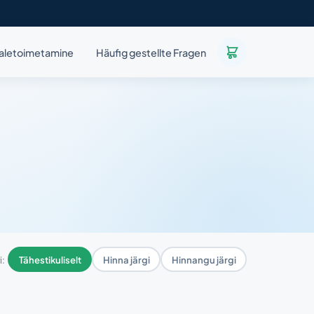
aletoimetamine
Häufig gestellte Fragen
i:
Tähestikuliselt
Hinna järgi
Hinnangu järgi