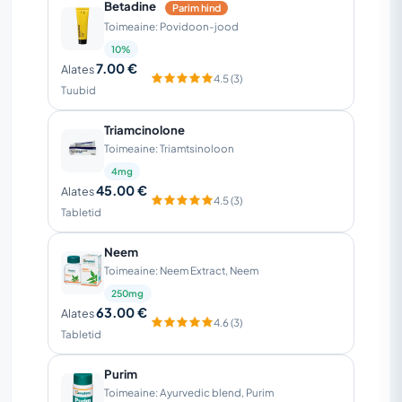
Betadine
Parim hind
Toimeaine: Povidoon-jood
10%
7.00 €
Alates
4.5 (3)
Tuubid
Triamcinolone
Toimeaine: Triamtsinoloon
4mg
45.00 €
Alates
4.5 (3)
Tabletid
Neem
Toimeaine: Neem Extract, Neem
250mg
63.00 €
Alates
4.6 (3)
Tabletid
Purim
Toimeaine: Ayurvedic blend, Purim