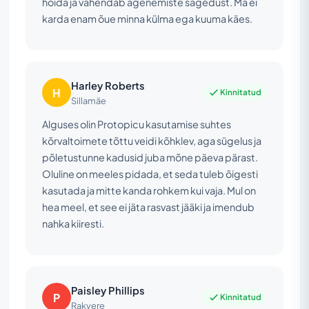
hoida ja vähendab ägenemiste sagedust. Ma ei
karda enam õue minna külma ega kuuma käes.
Harley Roberts
H
Kinnitatud
Sillamäe
Alguses olin Protopicu kasutamise suhtes
kõrvaltoimete tõttu veidi kõhklev, aga sügelus ja
põletustunne kadusid juba mõne päeva pärast.
Oluline on meeles pidada, et seda tuleb õigesti
kasutada ja mitte kanda rohkem kui vaja. Mul on
hea meel, et see ei jäta rasvast jääki ja imendub
nahka kiiresti.
Paisley Phillips
P
Kinnitatud
Rakvere