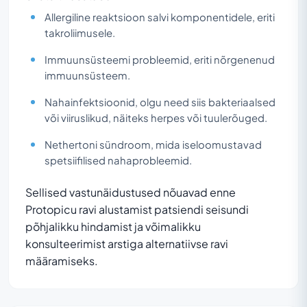
Allergiline reaktsioon salvi komponentidele, eriti
takroliimusele.
Immuunsüsteemi probleemid, eriti nõrgenenud
immuunsüsteem.
Nahainfektsioonid, olgu need siis bakteriaalsed
või viiruslikud, näiteks herpes või tuulerõuged.
Nethertoni sündroom, mida iseloomustavad
spetsiifilised nahaprobleemid.
Sellised vastunäidustused nõuavad enne
Protopicu ravi alustamist patsiendi seisundi
põhjalikku hindamist ja võimalikku
konsulteerimist arstiga alternatiivse ravi
määramiseks.