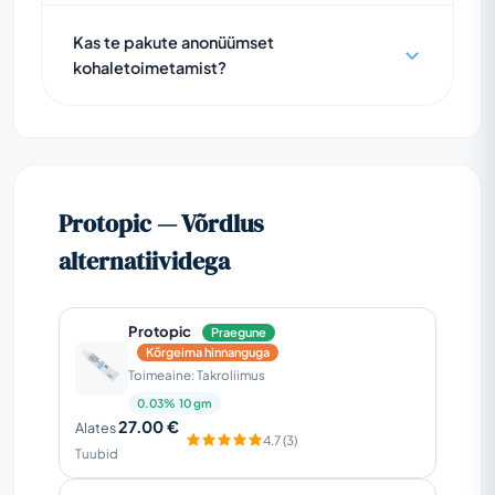
Kas te pakute anonüümset
kohaletoimetamist?
Protopic — Võrdlus
alternatiividega
Protopic
Praegune
Kõrgeima hinnanguga
Toimeaine: Takroliimus
0.03% 10 gm
27.00 €
Alates
4.7 (3)
Tuubid