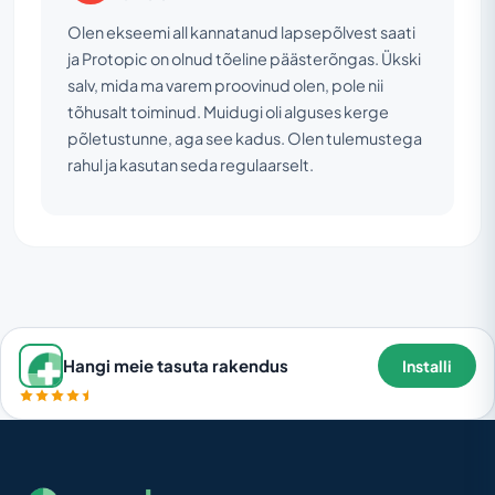
Olen ekseemi all kannatanud lapsepõlvest saati
ja Protopic on olnud tõeline päästerõngas. Ükski
salv, mida ma varem proovinud olen, pole nii
tõhusalt toiminud. Muidugi oli alguses kerge
põletustunne, aga see kadus. Olen tulemustega
rahul ja kasutan seda regulaarselt.
Hangi meie tasuta rakendus
Installi