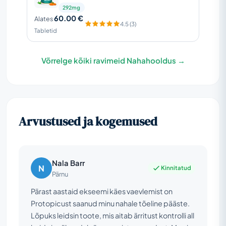
292mg
60.00 €
Alates
4.5 (3)
Tabletid
Võrrelge kõiki ravimeid Nahahooldus →
Arvustused ja kogemused
Nala Barr
N
Kinnitatud
Pärnu
Pärast aastaid ekseemi käes vaevlemist on
Protopicust saanud minu nahale tõeline pääste.
Lõpuks leidsin toote, mis aitab ärritust kontrolli all