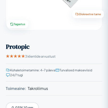
Diskreetne tarne
Tagastus
Protopic
3 klientide arvustust
Kohaletoimetamine: 4–7 päeva
Turvalised makseviisid
24/7 tugi
Toimeaine:
Takroliimus
0.03% 10 gm