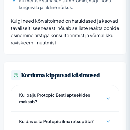
Külmetuse sarnased sümptomid, nagu nohu,
kurguvalu ja üldine nõrkus.
Kuigi need kõrvaltoimed on haruldased ja kaovad
tavaliselt iseenesest, nõuab selliste reaktsioonide
esinemine arstiga konsulteerimist ja võimalikku
raviskeemi muutmist.
Korduma kippuvad küsimused
Kui palju Protopic Eesti apteekides
maksab?
Kuidas osta Protopic ilma retseptita?