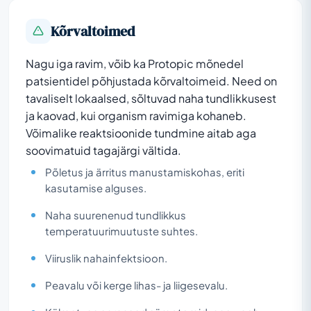
Kõrvaltoimed
Nagu iga ravim, võib ka Protopic mõnedel
patsientidel põhjustada kõrvaltoimeid. Need on
tavaliselt lokaalsed, sõltuvad naha tundlikkusest
ja kaovad, kui organism ravimiga kohaneb.
Võimalike reaktsioonide tundmine aitab aga
soovimatuid tagajärgi vältida.
Põletus ja ärritus manustamiskohas, eriti
kasutamise alguses.
Naha suurenenud tundlikkus
temperatuurimuutuste suhtes.
Viiruslik nahainfektsioon.
Peavalu või kerge lihas- ja liigesevalu.