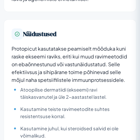
Näidustused
Protopicut kasutatakse peamiselt mõõduka kuni
raske ekseemi raviks, eriti kui muud ravimeetodid
on ebaõnnestunud või vastunäidustatud. Selle
efektiivsus ja sihipärane toime põhinevad selle
mõjul naha spetsiifilistele immuunprotsessidele.
Atoopilise dermatiidi (ekseemi) ravi
täiskasvanutel ja üle 2-aastastel lastel.
Kasutamine teiste ravimeetodite suhtes
resistentsuse korral.
Kasutamine juhul, kui steroidsed salvid ei ole
võimalikud.