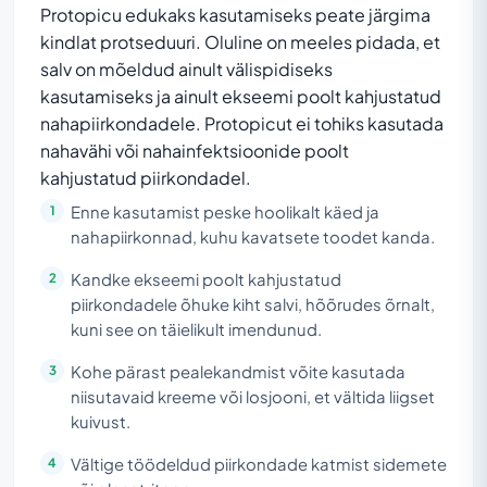
Protopicu edukaks kasutamiseks peate järgima
kindlat protseduuri. Oluline on meeles pidada, et
salv on mõeldud ainult välispidiseks
kasutamiseks ja ainult ekseemi poolt kahjustatud
nahapiirkondadele. Protopicut ei tohiks kasutada
nahavähi või nahainfektsioonide poolt
kahjustatud piirkondadel.
Enne kasutamist peske hoolikalt käed ja
nahapiirkonnad, kuhu kavatsete toodet kanda.
Kandke ekseemi poolt kahjustatud
piirkondadele õhuke kiht salvi, hõõrudes õrnalt,
kuni see on täielikult imendunud.
Kohe pärast pealekandmist võite kasutada
niisutavaid kreeme või losjooni, et vältida liigset
kuivust.
Vältige töödeldud piirkondade katmist sidemete