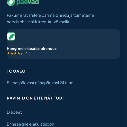
Pakume ravimitele parimaid hindu ja toimetame
need kohale nii kiiresti kui võimalik.
Hangi meie tasuta rakendus
4.3
TÖÖAEG
Esmaspäevast pühapäevani 24 tundi
RAVIMID ON ETTE NÄHTUD:
Diabeet
Enneaegne ejakulatsioon