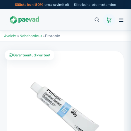
Säästa kuni 80%
oma ravimitelt — Kiire kohaletoimetamine
Avaleht
»
Nahahooldus
»
Protopic
Garanteeritud kvaliteet