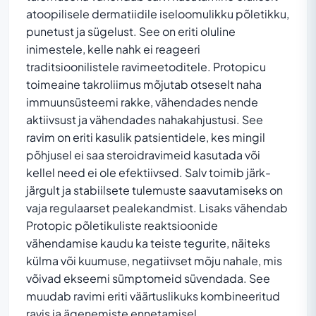
atoopilisele dermatiidile iseloomulikku põletikku,
punetust ja sügelust. See on eriti oluline
inimestele, kelle nahk ei reageeri
traditsioonilistele ravimeetoditele. Protopicu
toimeaine takroliimus mõjutab otseselt naha
immuunsüsteemi rakke, vähendades nende
aktiivsust ja vähendades nahakahjustusi. See
ravim on eriti kasulik patsientidele, kes mingil
põhjusel ei saa steroidravimeid kasutada või
kellel need ei ole efektiivsed. Salv toimib järk-
järgult ja stabiilsete tulemuste saavutamiseks on
vaja regulaarset pealekandmist. Lisaks vähendab
Protopic põletikuliste reaktsioonide
vähendamise kaudu ka teiste tegurite, näiteks
külma või kuumuse, negatiivset mõju nahale, mis
võivad ekseemi sümptomeid süvendada. See
muudab ravimi eriti väärtuslikuks kombineeritud
ravis ja ägenemiste ennetamisel.