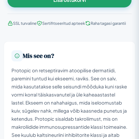
SSL turvaline
Sertifitseeritud apteek
Raha tagasi garantii
Mis see on?
Protopic on retseptiravim atoopilise dermatiidi,
paremini tuntud kui ekseemi, raviks. See on salv,
mida kasutatakse selle seisundi mõõduka kuni raske
vormi korral täiskasvanutel ja üle kaheaastastel
lastel. Ekseem on nahahaigus, mida iseloomustab
kuiv, sügelev nahk, millega võib kaasneda punetus ja
ketendus. Protopic sisaldab takroliimust, mis on
makroliidide immunosupressantide klassi toimeaine.
See kuulub kaltsineuriini inhibiitorite klassi ja aitab