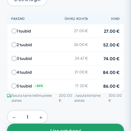
PAKEND
ÜHIKU KOHTA
HIND
27.00 €
1 tuubid
27.00 €
52.00 €
2 tuubid
26.00 €
74.00 €
3 tuubid
24.67 €
84.00 €
4 tuubid
21.00 €
86.00 €
5 tuubid
17.20 €
Tasuta tarne tellimustele
200.00
, tasuta kiirtarne
300.00
alates
€
alates
€
−
+
Lisa ostukorvi