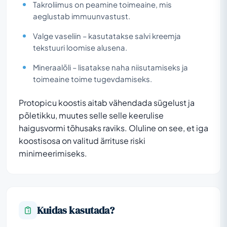
Takroliimus on peamine toimeaine, mis
aeglustab immuunvastust.
Valge vaseliin – kasutatakse salvi kreemja
tekstuuri loomise alusena.
Mineraalõli – lisatakse naha niisutamiseks ja
toimeaine toime tugevdamiseks.
Protopicu koostis aitab vähendada sügelust ja
põletikku, muutes selle selle keerulise
haigusvormi tõhusaks raviks. Oluline on see, et iga
koostisosa on valitud ärrituse riski
minimeerimiseks.
Kuidas kasutada?