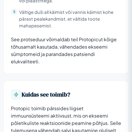
või plaastritega.
Vältige duši all käimist või vannis käimist kohe
pärast pealekandmist, et vältida toote
mahapesemist.
See protseduur võimaldab teil Protopicut kõige
tõhusamalt kasutada, vähendades ekseemi
sümptomeid ja parandades patsiendi
elukvaliteeti.
Kuidas see toimib?
Protopic toimib pärssides liigset
immuunsüsteemi aktiivsust, mis on ekseemi
põletikuliste reaktsioonide peamine põhjus. Selle
tulemusena vähendab salvi kasutamine oluliselt