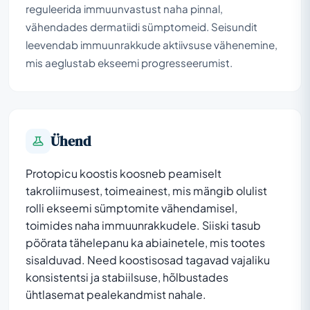
reguleerida immuunvastust naha pinnal,
vähendades dermatiidi sümptomeid. Seisundit
leevendab immuunrakkude aktiivsuse vähenemine,
mis aeglustab ekseemi progresseerumist.
Ühend
Protopicu koostis koosneb peamiselt
takroliimusest, toimeainest, mis mängib olulist
rolli ekseemi sümptomite vähendamisel,
toimides naha immuunrakkudele. Siiski tasub
pöörata tähelepanu ka abiainetele, mis tootes
sisalduvad. Need koostisosad tagavad vajaliku
konsistentsi ja stabiilsuse, hõlbustades
ühtlasemat pealekandmist nahale.