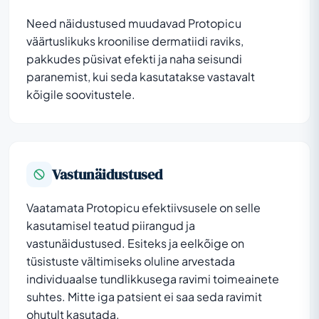
Need näidustused muudavad Protopicu
väärtuslikuks kroonilise dermatiidi raviks,
pakkudes püsivat efekti ja naha seisundi
paranemist, kui seda kasutatakse vastavalt
kõigile soovitustele.
Vastunäidustused
Vaatamata Protopicu efektiivsusele on selle
kasutamisel teatud piirangud ja
vastunäidustused. Esiteks ja eelkõige on
tüsistuste vältimiseks oluline arvestada
individuaalse tundlikkusega ravimi toimeainete
suhtes. Mitte iga patsient ei saa seda ravimit
ohutult kasutada.