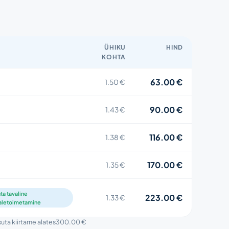
ÜHIKU
HIND
KOHTA
63.00 €
1.50 €
90.00 €
1.43 €
116.00 €
1.38 €
170.00 €
1.35 €
ta tavaline
223.00 €
1.33 €
aletoimetamine
suta kiirtarne alates
300.00 €