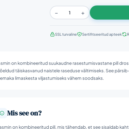
−
+
SSL turvaline
Sertifitseeritud apteek
R
smin on kombineeritud suukaudne rasestumisvastane pill drospi
eldud täiskasvanud naistele raseduse vältimiseks. See pärsib
a emaka limaskesta viljastumiseks vähem soodsaks.
Mis see on?
asmin on kombineeritud pill, mis tähendab, et see sisaldab kaht