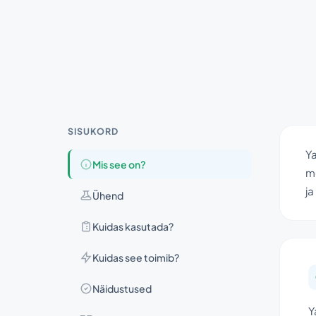
SISUKORD
Ya
Mis see on?
mõ
j
Ühend
Kuidas kasutada?
Kuidas see toimib?
Näidustused
Y