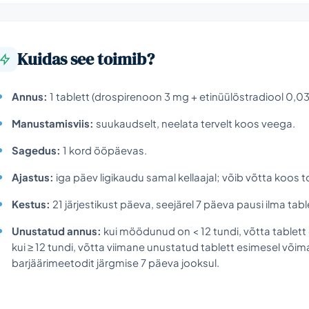
Kuidas see toimib?
Annus:
1 tablett (drospirenoon 3 mg + etinüülöstradiool 0,0
Manustamisviis:
suukaudselt, neelata tervelt koos veega.
Sagedus:
1 kord ööpäevas.
Ajastus:
iga päev ligikaudu samal kellaajal; võib võtta koos t
Kestus:
21 järjestikust päeva, seejärel 7 päeva pausi ilma tabl
Unustatud annus:
kui möödunud on < 12 tundi, võtta tablett 
kui ≥ 12 tundi, võtta viimane unustatud tablett esimesel võima
barjäärimeetodit järgmise 7 päeva jooksul.