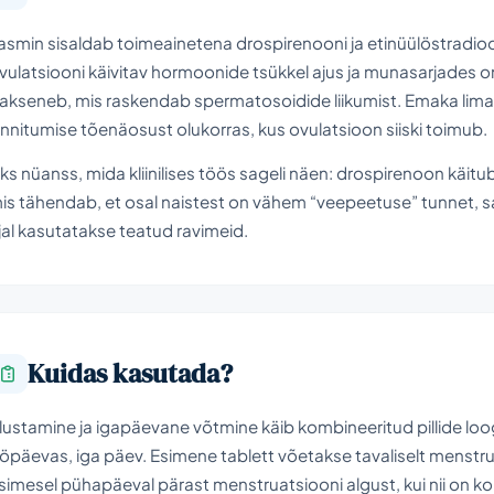
asmin sisaldab toimeainetena drospirenooni ja etinüülöstradiool
vulatsiooni käivitav hormoonide tsükkel ajus ja munasarjades 
akseneb, mis raskendab spermatosoidide liikumist. Emaka lim
innitumise tõenäosust olukorras, kus ovulatsioon siiski toimub.
ks nüanss, mida kliinilises töös sageli näen: drospirenoon käitub
is tähendab, et osal naistest on vähem “veepeetuse” tunnet, sa
jal kasutatakse teatud ravimeid.
Kuidas kasutada?
lustamine ja igapäevane võtmine käib kombineeritud pillide loog
öpäevas, iga päev. Esimene tablett võetakse tavaliselt menstrua
simesel pühapäeval pärast menstruatsiooni algust, kui nii on kok