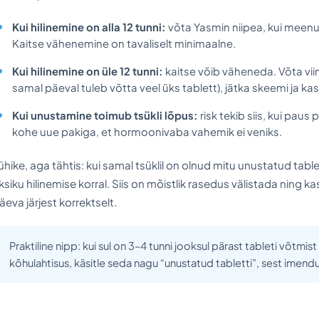
Kui hilinemine on alla 12 tunni:
võta Yasmin niipea, kui meenub,
Kaitse vähenemine on tavaliselt minimaalne.
Kui hilinemine on üle 12 tunni:
kaitse võib väheneda. Võta viim
samal päeval tuleb võtta veel üks tablett), jätka skeemi ja kas
Kui unustamine toimub tsükli lõpus:
risk tekib siis, kui paus
kohe uue pakiga, et hormoonivaba vahemik ei veniks.
ühike, aga tähtis: kui samal tsüklil on olnud mitu unustatud tabl
ksiku hilinemise korral. Siis on mõistlik rasedus välistada ning ka
äeva järjest korrektselt.
Praktiline nipp: kui sul on 3–4 tunni jooksul pärast tableti võtm
kõhulahtisus, käsitle seda nagu “unustatud tabletti”, sest imend