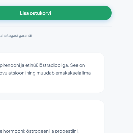
Lisa ostukorvi
aha tagasi garantii
renooni ja etinüülöstradiooliga. See on
 ovulatsiooni ning muudab emakakaela lima
e hormooni: östrogeeni ja progestiini.