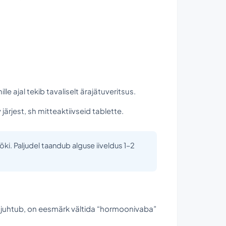
e ajal tekib tavaliselt ärajätuveritsus.
ärjest, sh mitteaktiivseid tablette.
sööki. Paljudel taandub alguse iiveldus 1–2
e juhtub, on eesmärk vältida “hormoonivaba”