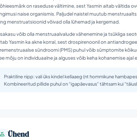
õhieesmärk on raseduse vältimine, sest Yasmin aitab vältida ovu
ingimusi naise organismis. Paljudel naistel muutub menstruaalt
ing menstruatsioonid võivad olla lühemad ja kergemad.
isakasu võib olla menstruaalvalude vähenemine ja tsükliga seo
itab Yasmin ka akne korral, sest drospirenoonil on antiandroge
remenstruaalse sündroomi (PMS) puhul võib sümptomite kõikumi
ee mõju on individuaalne ja alguses võib keha kohanemise ajal e
Praktiline nipp: vali üks kindel kellaaeg (nt hommikune hambapesu j
Kombineeritud pillide puhul on “igapäevasus” tähtsam kui “täiusli
Ühend