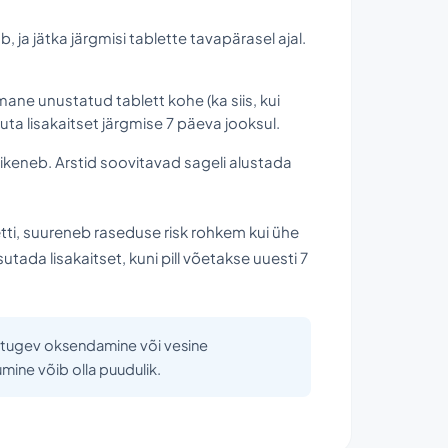
 ja jätka järgmisi tablette tavapärasel ajal.
ane unustatud tablett kohe (ka siis, kui
uta lisakaitset järgmise 7 päeva jooksul.
 pikeneb. Arstid soovitavad sageli alustada
etti, suureneb raseduse risk rohkem kui ühe
sutada lisakaitset, kuni pill võetakse uuesti 7
ist tugev oksendamine või vesine
umine võib olla puudulik.