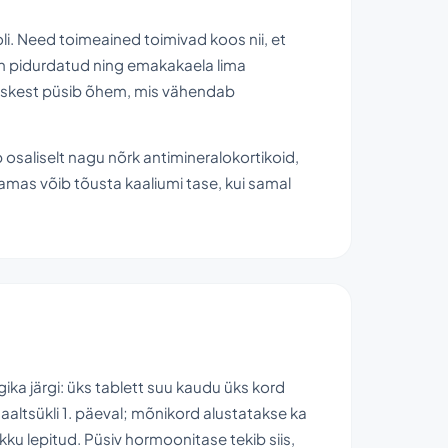
i. Need toimeained toimivad koos nii, et
on pidurdatud ning emakakaela lima
askest püsib õhem, mis vähendab
 osaliselt nagu nõrk antimineralokortikoid,
mas võib tõusta kaaliumi tase, kui samal
ika järgi: üks tablett suu kaudu üks kord
altsükli 1. päeval; mõnikord alustatakse ka
ku lepitud. Püsiv hormoonitase tekib siis,