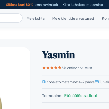
Säästa kuni 80%
oma ravimitelt — Kiire kohaletoimetamine
Meie kohta
Meie klientide arvustused
Koh
Yasmin
3 klientide arvustust
Kohaletoimetamine: 4–7 päeva
Turval
Toimeaine:
Etünüülöstradiool