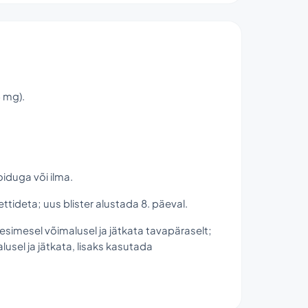
3 mg).
oiduga või ilma.
ettideta; uus blister alustada 8. päeval.
esimesel võimalusel ja jätkata tavapäraselt;
lusel ja jätkata, lisaks kasutada