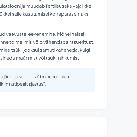
latsiooni ja muudab fertiilsuseks vajalikke
sükkel selle kasutamisel korrapärasemaks
tud vaevuste leevenemine. Mõnel naisel
enne toime, mis võib vähendada rasueritust.
ne tsükli jooksul samuti väheneda, kuigi
sineda määrimist või tsükli nihkumist.
ärel) ja seo pillivõtmine rutiiniga.
k minutipealt ajastus”.