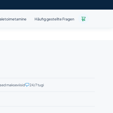
aletoimetamine
Häufig gestellte Fragen
ised makseviisid
24/7 tugi