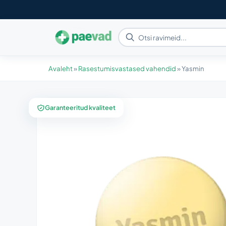
Avaleht
»
Rasestumisvastased vahendid
»
Yasmin
Garanteeritud kvaliteet