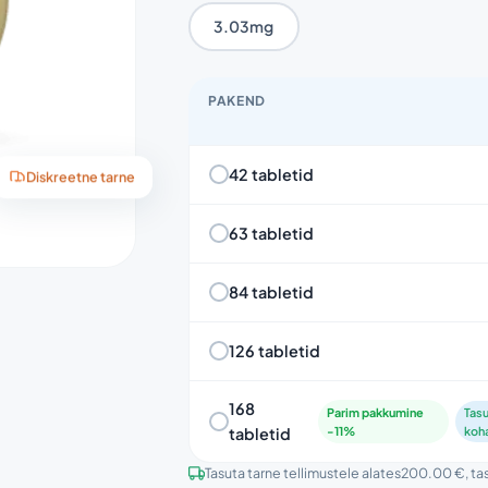
3.03mg
PAKEND
42 tabletid
Diskreetne tarne
63 tabletid
84 tabletid
126 tabletid
168
Parim pakkumine
Tasu
tabletid
-11%
koh
Tasuta tarne tellimustele alates
200.00 €
, ta