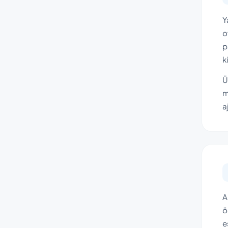
Y
o
p
k
Ü
m
a
A
ö
e