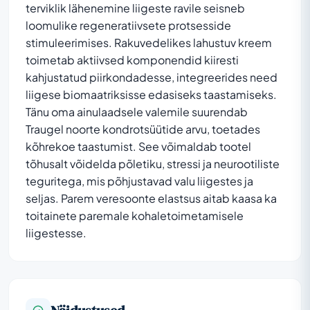
terviklik lähenemine liigeste ravile seisneb
loomulike regeneratiivsete protsesside
stimuleerimises. Rakuvedelikes lahustuv kreem
toimetab aktiivsed komponendid kiiresti
kahjustatud piirkondadesse, integreerides need
liigese biomaatriksisse edasiseks taastamiseks.
Tänu oma ainulaadsele valemile suurendab
Traugel noorte kondrotsüütide arvu, toetades
kõhrekoe taastumist. See võimaldab tootel
tõhusalt võidelda põletiku, stressi ja neurootiliste
teguritega, mis põhjustavad valu liigestes ja
seljas. Parem veresoonte elastsus aitab kaasa ka
toitainete paremale kohaletoimetamisele
liigestesse.