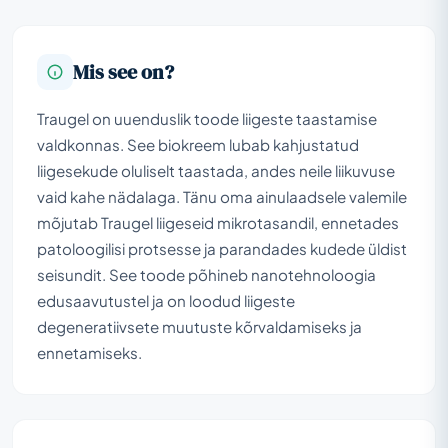
Mis see on?
Traugel on uuenduslik toode liigeste taastamise
valdkonnas. See biokreem lubab kahjustatud
liigesekude oluliselt taastada, andes neile liikuvuse
vaid kahe nädalaga. Tänu oma ainulaadsele valemile
mõjutab Traugel liigeseid mikrotasandil, ennetades
patoloogilisi protsesse ja parandades kudede üldist
seisundit. See toode põhineb nanotehnoloogia
edusaavutustel ja on loodud liigeste
degeneratiivsete muutuste kõrvaldamiseks ja
ennetamiseks.