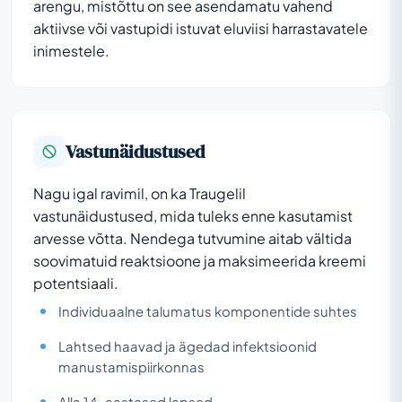
arengu, mistõttu on see asendamatu vahend
aktiivse või vastupidi istuvat eluviisi harrastavatele
inimestele.
Vastunäidustused
Nagu igal ravimil, on ka Traugelil
vastunäidustused, mida tuleks enne kasutamist
arvesse võtta. Nendega tutvumine aitab vältida
soovimatuid reaktsioone ja maksimeerida kreemi
potentsiaali.
Individuaalne talumatus komponentide suhtes
Lahtsed haavad ja ägedad infektsioonid
manustamispiirkonnas
Alla 14-aastased lapsed