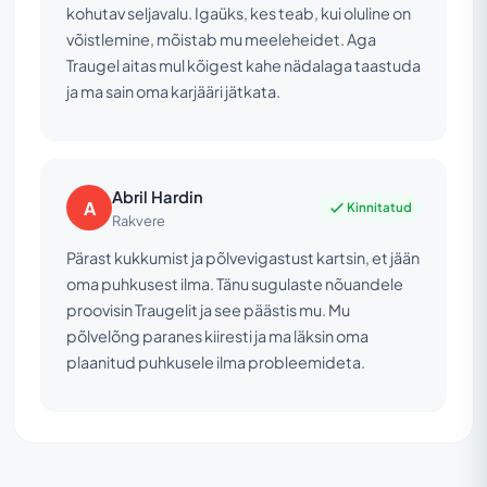
kohutav seljavalu. Igaüks, kes teab, kui oluline on
võistlemine, mõistab mu meeleheidet. Aga
Traugel aitas mul kõigest kahe nädalaga taastuda
ja ma sain oma karjääri jätkata.
Abril Hardin
A
Kinnitatud
Rakvere
Pärast kukkumist ja põlvevigastust kartsin, et jään
oma puhkusest ilma. Tänu sugulaste nõuandele
proovisin Traugelit ja see päästis mu. Mu
põlvelõng paranes kiiresti ja ma läksin oma
plaanitud puhkusele ilma probleemideta.