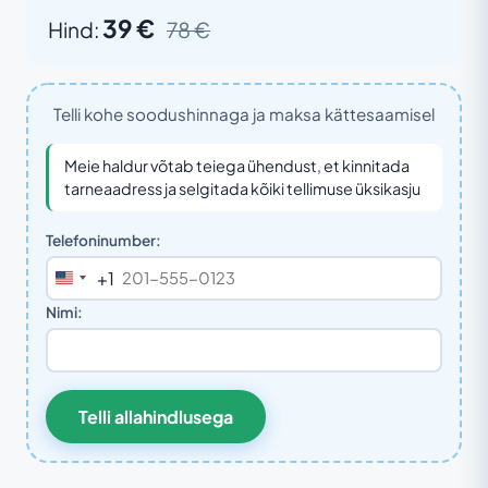
39 €
Hind:
78 €
Telli kohe soodushinnaga ja maksa kättesaamisel
Meie haldur võtab teiega ühendust, et kinnitada
tarneaadress ja selgitada kõiki tellimuse üksikasju
Telefoninumber:
+1
United
States
Nimi:
+1
Telli allahindlusega