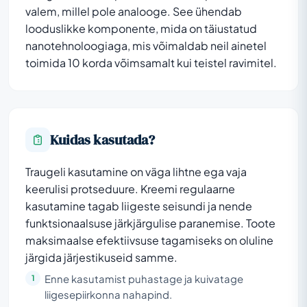
valem, millel pole analooge. See ühendab
looduslikke komponente, mida on täiustatud
nanotehnoloogiaga, mis võimaldab neil ainetel
toimida 10 korda võimsamalt kui teistel ravimitel.
Kuidas kasutada?
Traugeli kasutamine on väga lihtne ega vaja
keerulisi protseduure. Kreemi regulaarne
kasutamine tagab liigeste seisundi ja nende
funktsionaalsuse järkjärgulise paranemise. Toote
maksimaalse efektiivsuse tagamiseks on oluline
järgida järjestikuseid samme.
Enne kasutamist puhastage ja kuivatage
liigesepiirkonna nahapind.