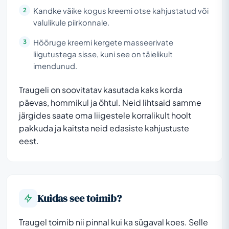
Kandke väike kogus kreemi otse kahjustatud või
valulikule piirkonnale.
Hõõruge kreemi kergete masseerivate
liigutustega sisse, kuni see on täielikult
imendunud.
Traugeli on soovitatav kasutada kaks korda
päevas, hommikul ja õhtul. Neid lihtsaid samme
järgides saate oma liigestele korralikult hoolt
pakkuda ja kaitsta neid edasiste kahjustuste
eest.
Kuidas see toimib?
Traugel toimib nii pinnal kui ka sügaval koes. Selle