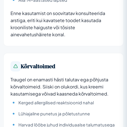
Enne kasutamist on soovitatav konsulteerida
arstiga, eriti kui kavatsete toodet kasutada
krooniliste haiguste või tõsiste
ainevahetushäirete korral.
Kõrvaltoimed
Traugel on enamasti hästi talutav ega põhjusta
kõrvaltoimeid. Siiski on olukordi, kus kreemi
kasutamisega võivad kaasneda kõrvaltoimed.
Kerged allergilised reaktsioonid nahal
Lühiajaline punetus ja põletustunne
Harvad lööbe juhud individuaalse talumatusega