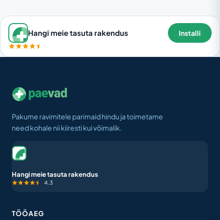
Hangi meie tasuta rakendus
Installi
Pakume ravimitele parimaid hindu ja toimetame
need kohale nii kiiresti kui võimalik.
Hangi meie tasuta rakendus
4.3
TÖÖAEG