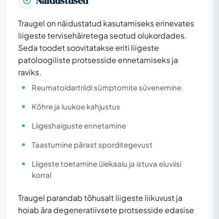
Näidustused
Traugel on näidustatud kasutamiseks erinevates
liigeste tervisehäiretega seotud olukordades.
Seda toodet soovitatakse eriti liigeste
patoloogiliste protsesside ennetamiseks ja
raviks.
Reumatoidartriidi sümptomite süvenemine
Kõhre ja luukoe kahjustus
Liigeshaiguste ennetamine
Taastumine pärast sporditegevust
Liigeste toetamine ülekaalu ja istuva eluviisi
korral
Traugel parandab tõhusalt liigeste liikuvust ja
hoiab ära degeneratiivsete protsesside edasise