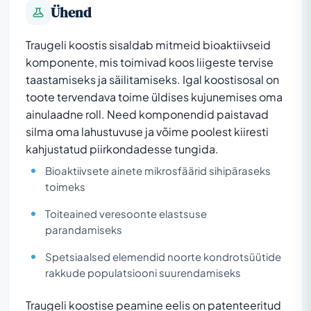
Ühend
Traugeli koostis sisaldab mitmeid bioaktiivseid
komponente, mis toimivad koos liigeste tervise
taastamiseks ja säilitamiseks. Igal koostisosal on
toote tervendava toime üldises kujunemises oma
ainulaadne roll. Need komponendid paistavad
silma oma lahustuvuse ja võime poolest kiiresti
kahjustatud piirkondadesse tungida.
Bioaktiivsete ainete mikrosfäärid sihipäraseks
toimeks
Toiteained veresoonte elastsuse
parandamiseks
Spetsiaalsed elemendid noorte kondrotsüütide
rakkude populatsiooni suurendamiseks
Traugeli koostise peamine eelis on patenteeritud