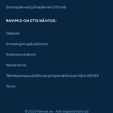
Esmaspäevast pühapäevani 24 tundi
RAVIMID ON ETTE NÄHTUD:
Diabeet
Enneaegne ejakulatsioon
Erektsioonihäired
Naiste tervis
Tähelepanupuudulikkuse ja hüperaktiivsuse häire (ADHD)
Tervis
© 2026 Paevad.ee - Kõik õigused kaitstud