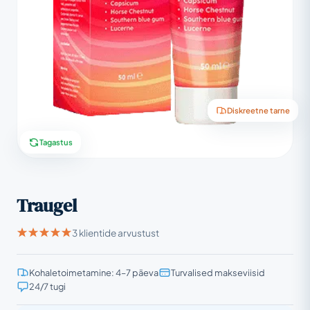
Diskreetne tarne
Tagastus
Traugel
3 klientide arvustust
Kohaletoimetamine: 4–7 päeva
Turvalised makseviisid
24/7 tugi