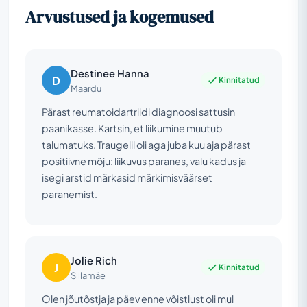
Arvustused ja kogemused
Destinee Hanna
D
Kinnitatud
Maardu
Pärast reumatoidartriidi diagnoosi sattusin
paanikasse. Kartsin, et liikumine muutub
talumatuks. Traugelil oli aga juba kuu aja pärast
positiivne mõju: liikuvus paranes, valu kadus ja
isegi arstid märkasid märkimisväärset
paranemist.
Jolie Rich
J
Kinnitatud
Sillamäe
Olen jõutõstja ja päev enne võistlust oli mul