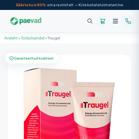
Säästa kuni 80%
oma ravimitelt — Kiire kohaletoimetamine
Avaleht
»
Toidulisandid
»
Traugel
Garanteeritud kvaliteet