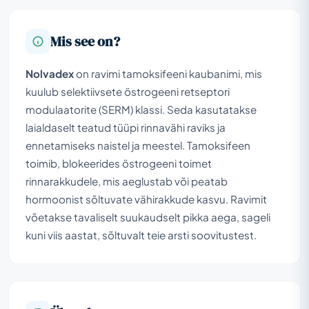
Mis see on?
Nolvadex
on ravimi tamoksifeeni kaubanimi, mis
kuulub selektiivsete östrogeeni retseptori
modulaatorite (SERM) klassi. Seda kasutatakse
laialdaselt teatud tüüpi rinnavähi raviks ja
ennetamiseks naistel ja meestel. Tamoksifeen
toimib, blokeerides östrogeeni toimet
rinnarakkudele, mis aeglustab või peatab
hormoonist sõltuvate vähirakkude kasvu. Ravimit
võetakse tavaliselt suukaudselt pikka aega, sageli
kuni viis aastat, sõltuvalt teie arsti soovitustest.