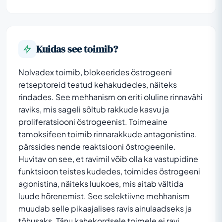
Kuidas see toimib?
Nolvadex toimib, blokeerides östrogeeni
retseptoreid teatud kehakudedes, näiteks
rindades. See mehhanism on eriti oluline rinnavähi
raviks, mis sageli sõltub rakkude kasvu ja
proliferatsiooni östrogeenist. Toimeaine
tamoksifeen toimib rinnarakkude antagonistina,
pärssides nende reaktsiooni östrogeenile.
Huvitav on see, et ravimil võib olla ka vastupidine
funktsioon teistes kudedes, toimides östrogeeni
agonistina, näiteks luukoes, mis aitab vältida
luude hõrenemist. See selektiivne mehhanism
muudab selle pikaajalises ravis ainulaadseks ja
tõhusaks. Tänu kahekordsele toimele ei ravi