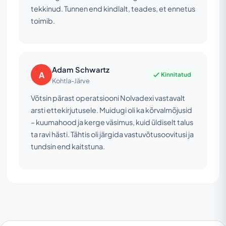
tekkinud. Tunnen end kindlalt, teades, et ennetus
toimib.
Adam Schwartz
A
Kinnitatud
Kohtla-Järve
Võtsin pärast operatsiooni Nolvadexi vastavalt
arsti ettekirjutusele. Muidugi oli ka kõrvalmõjusid
– kuumahood ja kerge väsimus, kuid üldiselt talus
ta ravi hästi. Tähtis oli järgida vastuvõtusoovitusi ja
tundsin end kaitstuna.