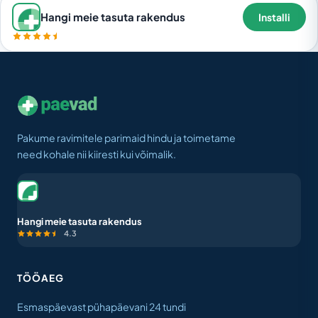
Hangi meie tasuta rakendus
Installi
Pakume ravimitele parimaid hindu ja toimetame
need kohale nii kiiresti kui võimalik.
Hangi meie tasuta rakendus
4.3
TÖÖAEG
Esmaspäevast pühapäevani 24 tundi