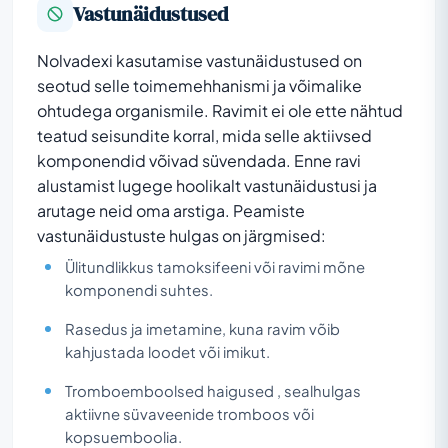
Vastunäidustused
Nolvadexi kasutamise vastunäidustused on
seotud selle toimemehhanismi ja võimalike
ohtudega organismile. Ravimit ei ole ette nähtud
teatud seisundite korral, mida selle aktiivsed
komponendid võivad süvendada. Enne ravi
alustamist lugege hoolikalt vastunäidustusi ja
arutage neid oma arstiga. Peamiste
vastunäidustuste hulgas on järgmised:
Ülitundlikkus tamoksifeeni või ravimi mõne
komponendi suhtes.
Rasedus ja imetamine, kuna ravim võib
kahjustada loodet või imikut.
Tromboemboolsed haigused , sealhulgas
aktiivne süvaveenide tromboos või
kopsuemboolia.