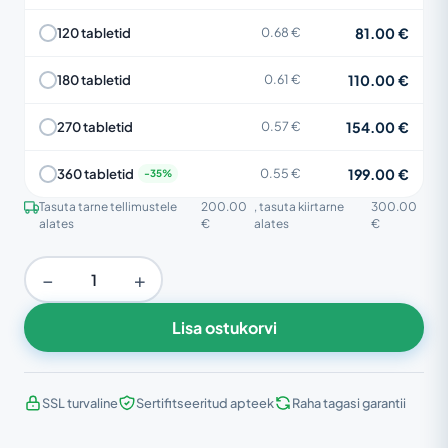
81.00 €
120 tabletid
0.68 €
110.00 €
180 tabletid
0.61 €
154.00 €
270 tabletid
0.57 €
199.00 €
360 tabletid
0.55 €
Tasuta tarne tellimustele
200.00
, tasuta kiirtarne
300.00
alates
€
alates
€
−
+
Lisa ostukorvi
SSL turvaline
Sertifitseeritud apteek
Raha tagasi garantii