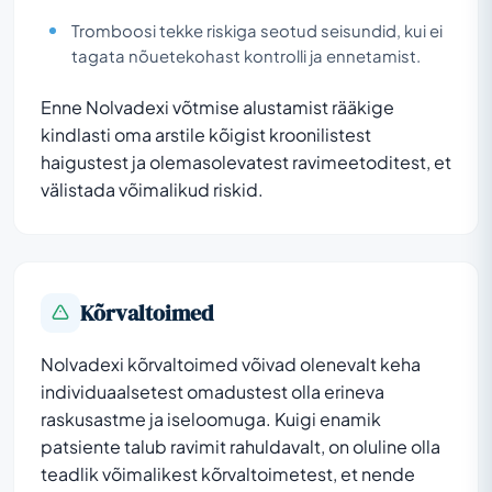
Tromboosi tekke riskiga seotud seisundid, kui ei
tagata nõuetekohast kontrolli ja ennetamist.
Enne Nolvadexi võtmise alustamist rääkige
kindlasti oma arstile kõigist kroonilistest
haigustest ja olemasolevatest ravimeetoditest, et
välistada võimalikud riskid.
Kõrvaltoimed
Nolvadexi kõrvaltoimed võivad olenevalt keha
individuaalsetest omadustest olla erineva
raskusastme ja iseloomuga. Kuigi enamik
patsiente talub ravimit rahuldavalt, on oluline olla
teadlik võimalikest kõrvaltoimetest, et nende