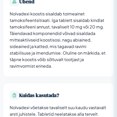
Ühend
Nolvadexi koostis sisaldab toimeainet
tamoksifeentsitraati. Iga tablett sisaldab kindlat
tamoksifeeni annust, tavaliselt 10 mg või 20 mg.
Täiendavad komponendid võivad sisaldada
mitteaktiivseid koostisosi, nagu abiained,
sideained ja katted, mis tagavad ravimi
stabiilsuse ja imendumise. Oluline on märkida, et
täpne koostis võib sõltuvalt tootjast ja
ravimvormist erineda.
Kuidas kasutada?
Nolvadexi võetakse tavaliselt suu kaudu vastavalt
arsti juhistele. Tabletid neelatakse alla tervelt