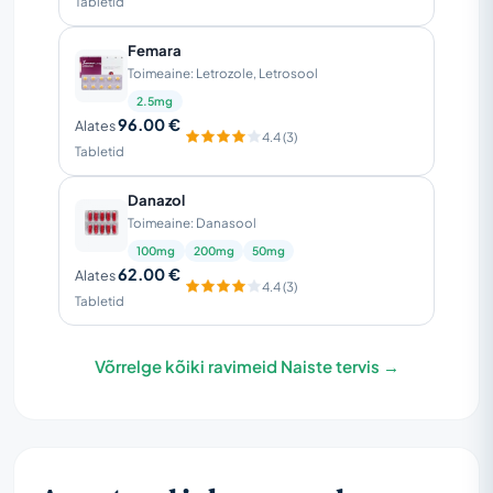
Tabletid
Femara
Toimeaine: Letrozole, Letrosool
2.5mg
96.00 €
Alates
4.4 (3)
Tabletid
Danazol
Toimeaine: Danasool
100mg
200mg
50mg
62.00 €
Alates
4.4 (3)
Tabletid
Võrrelge kõiki ravimeid Naiste tervis →