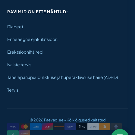
RAVIMID ON ETTE NÄHTUD:
Diabeet
Enneaegne ejakulatsioon
Erektsioonihäired
Naiste tervis
Tähelepanupuudulikkuse ja hüperaktiivsuse häire (ADHD)
Tervis
© 2026 Paevad.ee - Kõik õigused kaitstud
₿

VISA
JCB
G
AMEX
SEPA
Pay
Pay
DISCOVER
₮
CRYPTO