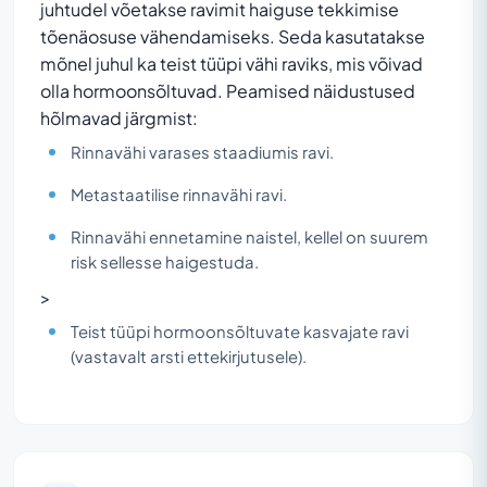
juhtudel võetakse ravimit haiguse tekkimise
tõenäosuse vähendamiseks. Seda kasutatakse
mõnel juhul ka teist tüüpi vähi raviks, mis võivad
olla hormoonsõltuvad. Peamised näidustused
hõlmavad järgmist:
Rinnavähi varases staadiumis ravi.
Metastaatilise rinnavähi ravi.
Rinnavähi ennetamine naistel, kellel on suurem
risk sellesse haigestuda.
>
Teist tüüpi hormoonsõltuvate kasvajate ravi
(vastavalt arsti ettekirjutusele).