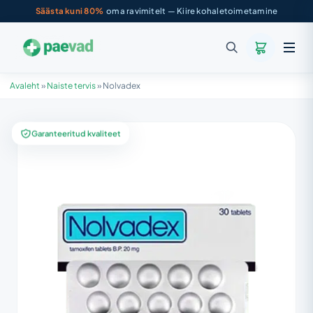
Säästa kuni 80%
oma ravimitelt — Kiire kohaletoimetamine
Avaleht
»
Naiste tervis
»
Nolvadex
Garanteeritud kvaliteet