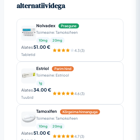
alternatiividega
Nolvadex
Praegune
Toimeaine: Tamoksifeen
10mg
20mg
51.00 €
Alates
4.3 (3)
Tabletid
Estriol
Parim hind
Toimeaine: Estriool
1g
34.00 €
Alates
4.6 (3)
Tuubid
Tamoxifen
Kõrgeima hinnanguga
Toimeaine: Tamoksifeen
10mg
20mg
51.00 €
Alates
4.7 (3)