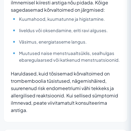
ilmnemisel kiiresti arstiga nõu pidada. Kõige
sagedasemad kõrvaltoimed on järgmised:
Kuumahood, kuumatunne ja higistamine.
Iiveldus või oksendamine, eriti ravi alguses.
Väsimus, energiataseme langus.
Muutused naise menstruaaltsüklis, sealhulgas
ebaregulaarsed või katkenud menstruatsioonid.
Haruldased, kuid tõsisemad kõrvaltoimed on
trombemboolia tüsistused, nägemishäired,
suurenenud risk endomeetriumi vähi tekkeks ja
allergilised reaktsioonid. Kui sellised sümptomid
ilmnevad, peate viivitamatult konsulteerima
arstiga.