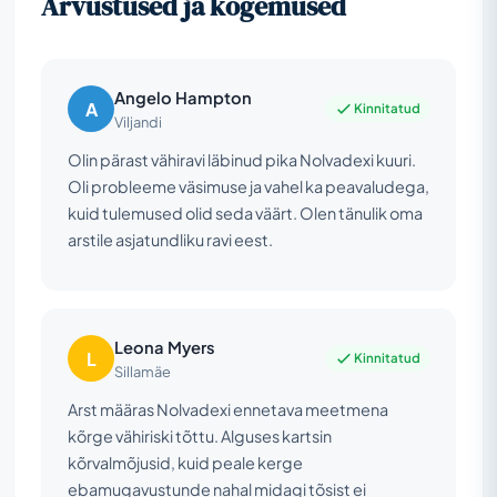
Arvustused ja kogemused
Angelo Hampton
A
Kinnitatud
Viljandi
Olin pärast vähiravi läbinud pika Nolvadexi kuuri.
Oli probleeme väsimuse ja vahel ka peavaludega,
kuid tulemused olid seda väärt. Olen tänulik oma
arstile asjatundliku ravi eest.
Leona Myers
L
Kinnitatud
Sillamäe
Arst määras Nolvadexi ennetava meetmena
kõrge vähiriski tõttu. Alguses kartsin
kõrvalmõjusid, kuid peale kerge
ebamugavustunde nahal midagi tõsist ei