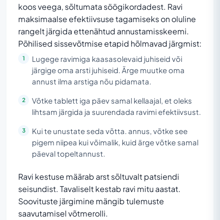
koos veega, sõltumata söögikordadest. Ravi
maksimaalse efektiivsuse tagamiseks on oluline
rangelt järgida ettenähtud annustamisskeemi.
Põhilised sissevõtmise etapid hõlmavad järgmist:
Lugege ravimiga kaasasolevaid juhiseid või
järgige oma arsti juhiseid. Ärge muutke oma
annust ilma arstiga nõu pidamata.
Võtke tablett iga päev samal kellaajal, et oleks
lihtsam järgida ja suurendada ravimi efektiivsust.
Kui te unustate seda võtta. annus, võtke see
pigem niipea kui võimalik, kuid ärge võtke samal
päeval topeltannust.
Ravi kestuse määrab arst sõltuvalt patsiendi
seisundist. Tavaliselt kestab ravi mitu aastat.
Soovituste järgimine mängib tulemuste
saavutamisel võtmerolli.