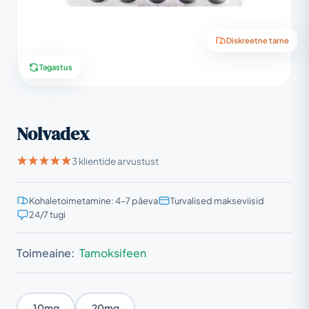
Diskreetne tarne
Tagastus
Nolvadex
3 klientide arvustust
Kohaletoimetamine: 4–7 päeva
Turvalised makseviisid
24/7 tugi
Toimeaine:
Tamoksifeen
10mg
20mg