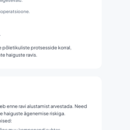
vioperatsioone.
.
põletikuliste protsesside korral,
e haiguste ravis.
leb enne ravi alustamist arvestada. Need
te haiguste ägenemise riskiga.
mised:
imi mõne muu komponendi suhtes.