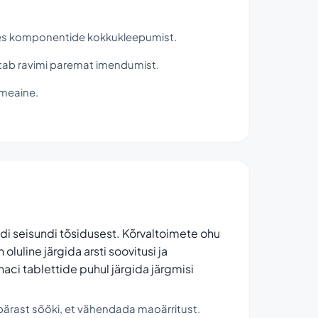
des komponentide kokkukleepumist.
tab ravimi paremat imendumist.
imeaine.
di seisundi tõsidusest. Kõrvaltoimete ohu
luline järgida arsti soovitusi ja
aci tablettide puhul järgida järgmisi
 pärast sööki, et vähendada maoärritust.