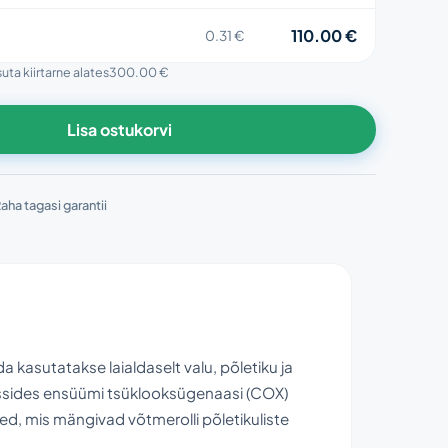
110.00 €
0.31 €
suta kiirtarne alates
300.00 €
Lisa ostukorvi
aha tagasi garantii
 kasutatakse laialdaselt valu, põletiku ja
ssides ensüümi tsüklooksügenaasi (COX)
ned, mis mängivad võtmerolli põletikuliste