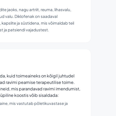
 jaoks, nagu artriit, reuma, lihasvalu,
ud valu. Diklofenak on saadaval
kapslite ja süstidena, mis võimaldab teil
t ja patsiendi vajadustest.
da, kuid toimeaineks on kõigil juhtudel
ad ravimi peamise terapeutilise toime.
ineid, mis parandavad ravimi imendumist,
üüpiline koostis võib sisaldada:
ine, mis vastutab põletikuvastase ja