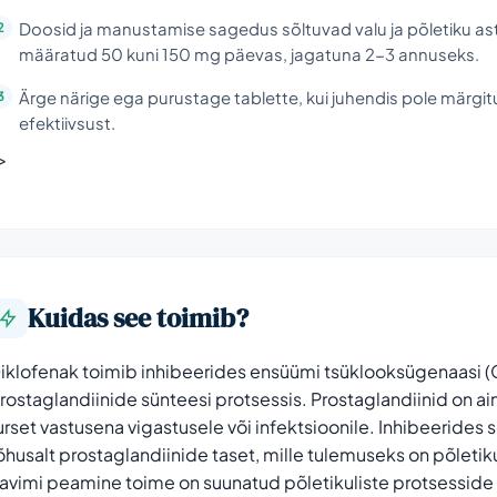
Doosid ja manustamise sagedus sõltuvad valu ja põletiku ast
määratud 50 kuni 150 mg päevas, jagatuna 2-3 annuseks.
Ärge närige ega purustage tablette, kui juhendis pole märgitu
efektiivsust.
i>
Kuidas see toimib?
iklofenak toimib inhibeerides ensüümi tsüklooksügenaasi (C
rostaglandiinide sünteesi protsessis. Prostaglandiinid on ai
urset vastusena vigastusele või infektsioonile. Inhibeeride
õhusalt prostaglandiinide taset, mille tulemuseks on põleti
avimi peamine toime on suunatud põletikuliste protsesside