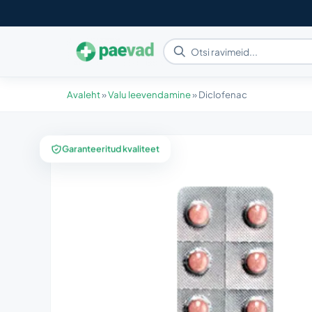
Avaleht
»
Valu leevendamine
»
Diclofenac
Garanteeritud kvaliteet