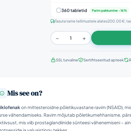
360 tabletid
Parim pakkumine -16%
Tasuta tarne tellimustele alates
200.00 €
, ta
−
+
SSL turvaline
Sertifitseeritud apteek
R
Mis see on?
iklofenak
on mittesteroidne põletikuvastane ravim (NSAID), mida
urse vähendamiseks. Ravim mõjutab põletikumehhanisme, pär
ktiivsust, mis viib prostaglandiinide sünteesi vähenemiseni – ai
rotsesside ja valuaistingu tekkes.