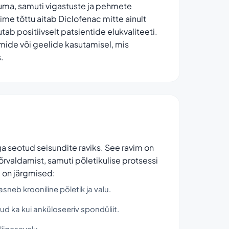
 reuma, samuti vigastuste ja pehmete
ime tõttu aitab Diclofenac mitte ainult
tab positiivselt patsientide elukvaliteeti.
ormide või geelide kasutamisel, mis
.
ga seotud seisundite raviks. See ravim on
 kõrvaldamist, samuti põletikulise protsessi
 on järgmised:
asneb krooniline põletik ja valu.
ud ka kui anküloseeriv spondüliit.
liigesevalu.