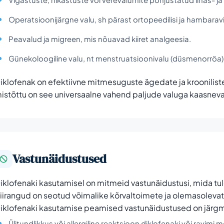
Operatsioonijärgne valu, sh pärast ortopeedilisi ja hambara
Peavalud ja migreen, mis nõuavad kiiret analgeesia.
Günekoloogiline valu, nt menstruatsioonivalu (düsmenorröa)
iklofenak on efektiivne mitmesuguste ägedate ja krooniliste 
istõttu on see universaalne vahend paljude valuga kaasnevat
Vastunäidustused
iklofenaki kasutamisel on mitmeid vastunäidustusi, mida tu
iirangud on seotud võimalike kõrvaltoimete ja olemasoleva
iklofenaki kasutamise peamised vastunäidustused on järg
Ülitundlikkus või allergiline reaktsioon diklofenaki või rav