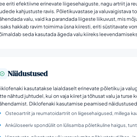
ee eriti efektiivne erinevate liigesehaiguste, nagu artriit ja
udede kahjustuste ravis. Põletikuvastase ja valuvaigistava to
ähendada valu, vaid ka parandada liigeste liikuvust, mis mõju
isaks hakkab ravim toimima üsna kiiresti, eriti süstitavate v
õimaldab seda kasutada ägeda valu kiireks leevendamiseks
Näidustused
iklofenaki kasutatakse laialdaselt erinevate põletiku ja valu
tte nähtud juhtudel, kui on vaja kiiret ja tõhusat valu ja turse
ähendamist. Diklofenaki kasutamise peamised näidustused
Osteoartriit ja reumatoidartriit on liigesehaigused, millega ka
Anküloseeriv spondüliit on lülisamba põletikuline haigus, tunt
Vigastuste, nikastuste või verevalumite põhjustatud lihas- ja 