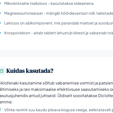
Mikrokristalne tselluloos – kasutatakse sideainena.
Magneesiumstearaat - mängib hõõrdevastast rolli, takista
Laktoos on abikomponent, mis parandab maitset ja soodus
Krospovidoon - aitab tablett lahustub kiiresti ja vabastab to
Kuidas kasutada?
iklofenaki kasutamine sõltub vabanemise vormist ja patsien
ältimiseks ja ravi maksimaalse efektiivsuse saavutamiseks on o
asutusjuhendis antud juhiseid. Üldiselt soovitatakse Diclofen
amme:
Võtke ravimit suu kaudu piisava koguse veega, eelistatavalt