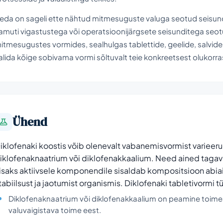
eda on sageli ette nähtud mitmesuguste valuga seotud seisundite
amuti vigastustega või operatsioonijärgsete seisunditega seot
itmesugustes vormides, sealhulgas tablettide, geelide, salvide, 
alida kõige sobivama vormi sõltuvalt teie konkreetsest olukorras
Ühend
iklofenaki koostis võib olenevalt vabanemisvormist varieeru
iklofenaknaatrium või diklofenakkaalium. Need ained tagav
isaks aktiivsele komponendile sisaldab kompositsioon abia
tabiilsust ja jaotumist organismis. Diklofenaki tabletivormi t
Diklofenaknaatrium või diklofenakkaalium on peamine toimea
valuvaigistava toime eest.