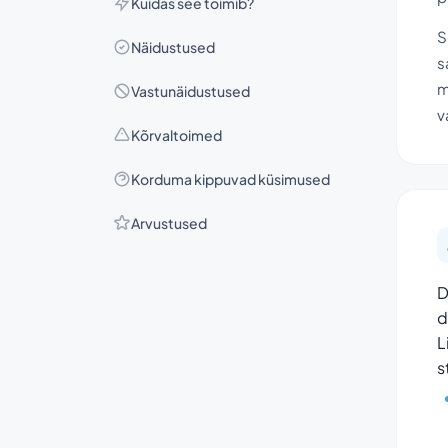
Kuidas see toimib?
S
Näidustused
s
m
Vastunäidustused
v
Kõrvaltoimed
Korduma kippuvad küsimused
Arvustused
D
d
L
s