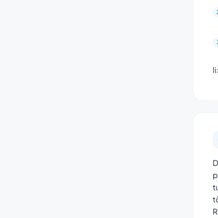
l
D
p
t
t
R