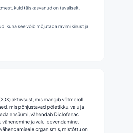
mest, kuid täiskasvanud on tavaliselt.
d, kuna see võib mõjutada ravimi kiirust ja
OX) aktiivsust, mis mängib võtmerolli
ned, mis põhjustavad põletikku, valu ja
s seda ensüümi, vähendab Diclofenac
ku vähenemine ja valu leevendamine.
 vähendamisele organismis, mistõttu on