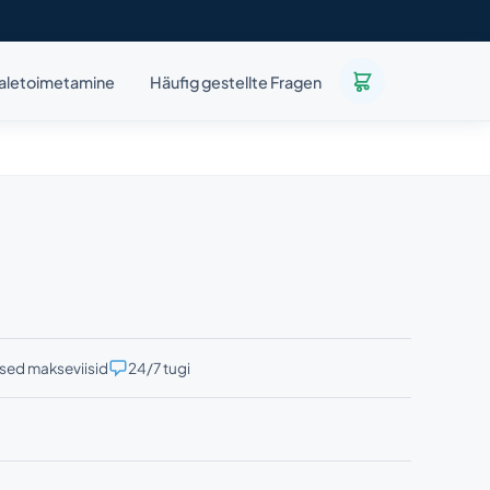
aletoimetamine
Häufig gestellte Fragen
ised makseviisid
24/7 tugi