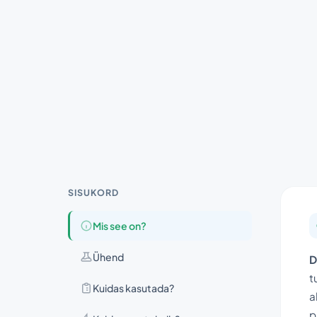
SISUKORD
Mis see on?
Ühend
D
t
Kuidas kasutada?
a
p