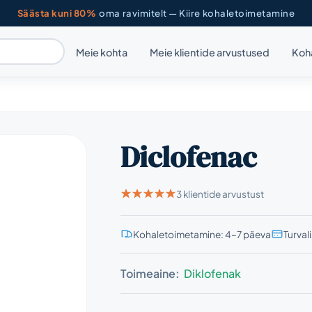
Säästa kuni 80%
oma ravimitelt — Kiire kohaletoimetamine
Meie kohta
Meie klientide arvustused
Koh
Diclofenac
3 klientide arvustust
Kohaletoimetamine: 4–7 päeva
Turval
Toimeaine:
Diklofenak