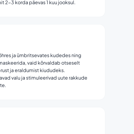
it 2-3 korda päevas 1 kuu jooksul.
hres ja ümbritsevates kudedes ning
maskeerida, vaid kõrvaldab otseselt
rust ja eraldumist kiududeks.
vad valu ja stimuleerivad uute rakkude
te.