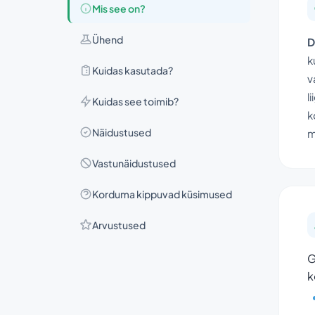
Mis see on?
Ühend
D
k
Kuidas kasutada?
v
l
Kuidas see toimib?
k
Näidustused
m
Vastunäidustused
Korduma kippuvad küsimused
Arvustused
G
k