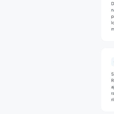
D
n
p
l
m
S
R
a
r
r