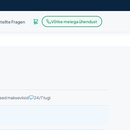
Võtke meiega ühendust
tellte Fragen
ised makseviisid
24/7 tugi