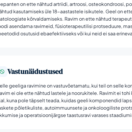
epanten on ette nähtud artriidi, artroosi, osteokondroosi, po
ähtud kasutamiseks üle 18-aastastele isikutele. Geel on ette
atoloogiate kõrvaldamiseks. Ravim on ette nähtud terapeut
oodi asendama ravimeid, füsioterapeutilisi protseduure, massa
eetodid osutusid ebaefektiivseks või kui neid ei saa erinev
Vastunäidustused
elle geeliga ravimine on vastuvõetamatu, kui teil on selle k
avim ei ole ette nähtud lastele ja noorukitele. Ravimit ei toh
jal, kuna pole täpselt teada, kuidas geeli komponendid lapse
askete põletikuliste, autoimmuunsete ja onkoloogiliste prot
ikkumise ja operatsioonijärgse taastusravi varases staadiumi