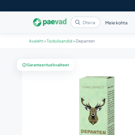
Meie kohta
Avaleht
»
Toidulisandid
»
Depanten
Garanteeritud kvaliteet