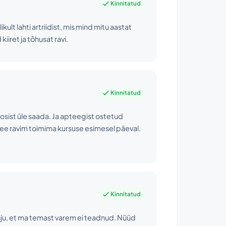
Kinnitatud
kult lahti artriidist, mis mind mitu aastat
iiret ja tõhusat ravi.
Kinnitatud
osist üle saada. Ja apteegist ostetud
 see ravim toimima kursuse esimesel päeval.
Kinnitatud
Kahju, et ma temast varem ei teadnud. Nüüd