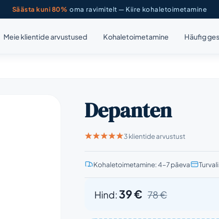
Säästa kuni 80%
oma ravimitelt — Kiire kohaletoimetamine
Meie klientide arvustused
Kohaletoimetamine
Häufig ges
Depanten
3 klientide arvustust
Kohaletoimetamine: 4–7 päeva
Turval
39 €
Hind:
78 €