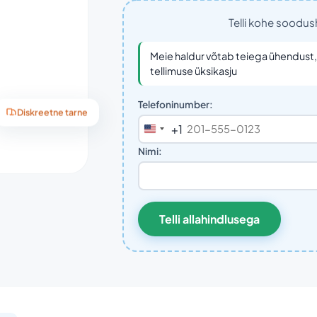
Telli kohe soodu
Meie haldur võtab teiega ühendust, 
tellimuse üksikasju
Telefoninumber:
Diskreetne tarne
+1
United
States
Nimi:
+1
Telli allahindlusega