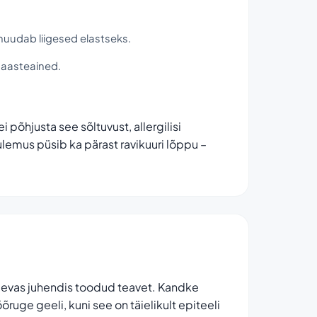
muudab liigesed elastseks.
saasteained.
 põhjusta see sõltuvust, allergilisi
lemus püsib ka pärast ravikuuri lõppu –
evas juhendis toodud teavet. Kandke
õruge geeli, kuni see on täielikult epiteeli