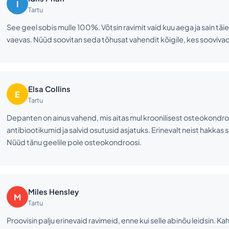
I
Tartu
See geel sobis mulle 100%. Võtsin ravimit vaid kuu aega ja sain täieli
vaevas. Nüüd soovitan seda tõhusat vahendit kõigile, kes soovivad k
Elsa Collins
E
Tartu
Depanten on ainus vahend, mis aitas mul kroonilisest osteokondro
antibiootikumid ja salvid osutusid asjatuks. Erinevalt neist hakkas
Nüüd tänu geelile pole osteokondroosi.
Miles Hensley
M
Tartu
Proovisin palju erinevaid ravimeid, enne kui selle abinõu leidsin. 