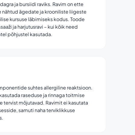
dagra ja bursiidi raviks. Ravim on ette
 nähtud ägedate ja krooniliste liigeste
ilise kursuse läbimiseks kodus. Toode
aži ja harjutusravi – kui kõik need
atel põhjustel kasutada.
omponentide suhtes allergiline reaktsioon.
i kasutada raseduse ja rinnaga toitmise
 tervist mõjutavad. Ravimit ei kasutata
sesside, samuti naha terviklikkuse
s.