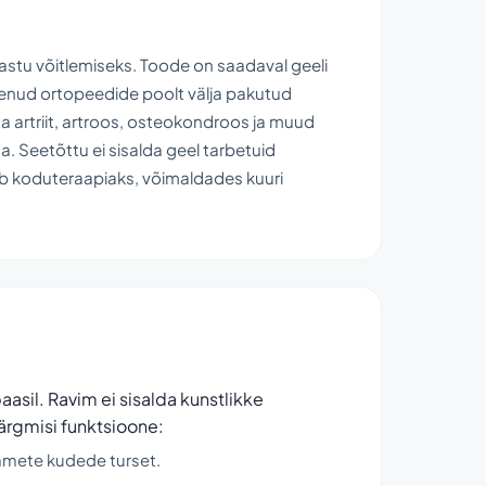
vastu võitlemiseks. Toode on saadaval geeli
ogenud ortopeedide poolt välja pakutud
a artriit, artroos, osteokondroos ja muud
. Seetõttu ei sisalda geel tarbetuid
ib koduteraapiaks, võimaldades kuuri
aasil. Ravim ei sisalda kunstlikke
ärgmisi funktsioone:
hmete kudede turset.