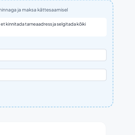
shinnaga ja maksa kättesaamisel
et kinnitada tarneaadress ja selgitada kõiki