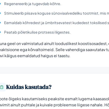
Regenereerib ja tugevdab kõhre.
Stimuleerib piisava koguse sünoviaalvedeliku tootmist, mis 
Eemaldab kõhredest ja ümbritsevatest kudedest toksilised 
Peatab põletikulise protsessi liigestes.
una geel on valmistatud ainult looduslikest koostisosadest, ei
eaktsioone ega kõrvaltoimeid. Selle vahendiga saavutatav tu
avi käigus eemaldatud haigus ei taastu.
Kuidas kasutada?
oote õigeks kasutamiseks peaksite esmalt lugema kaasasol
avimit ainult puhtale ja kuivale probleemse liigese nahale. Hõ