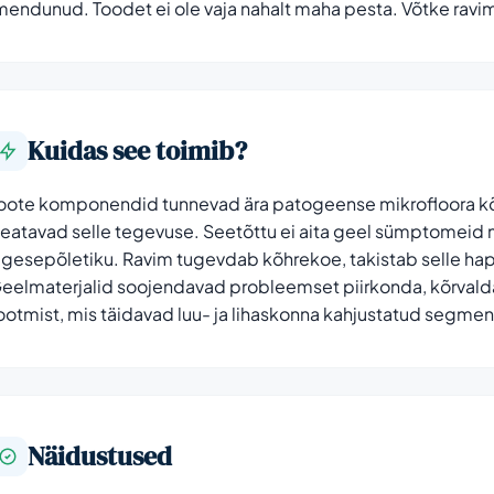
mendunud. Toodet ei ole vaja nahalt maha pesta. Võtke ravim
Kuidas see toimib?
oote komponendid tunnevad ära patogeense mikrofloora kõ
eatavad selle tegevuse. Seetõttu ei aita geel sümptomeid 
iigesepõletiku. Ravim tugevdab kõhrekoe, takistab selle hap
eelmaterjalid soojendavad probleemset piirkonda, kõrvalda
ootmist, mis täidavad luu- ja lihaskonna kahjustatud segmen
Näidustused