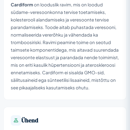
Cardiform
on looduslik ravim, mis on loodud
südame-veresoonkonna tervise toetamiseks,
kolesterooli alandamiseks ja veresoonte tervise
parandamiseks. Toode aitab puhastada veresooni,
normaliseerida vererõhku ja vähendada ka
tromboosiriski. Ravimi peamine toime on seotud
taimsete komponentidega, mis aitavad suurendada
veresoonte elastsust ja parandada nende toimimist,
mis on eriti kasulik hüpertensiooni ja ateroskleroosi
ennetamiseks. Cardiform ei sisalda GMO-sid,
säilitusaineid ega sünteetilisi lisaaineid, mistõttu on
see pikaajaliseks kasutamiseks ohutu.
Ühend