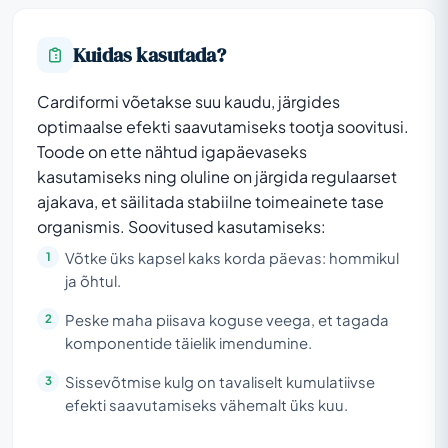
Kuidas kasutada?
Cardiformi võetakse suu kaudu, järgides
optimaalse efekti saavutamiseks tootja soovitusi.
Toode on ette nähtud igapäevaseks
kasutamiseks ning oluline on järgida regulaarset
ajakava, et säilitada stabiilne toimeainete tase
organismis. Soovitused kasutamiseks:
Võtke üks kapsel kaks korda päevas: hommikul
ja õhtul.
Peske maha piisava koguse veega, et tagada
komponentide täielik imendumine.
Sissevõtmise kulg on tavaliselt kumulatiivse
efekti saavutamiseks vähemalt üks kuu.