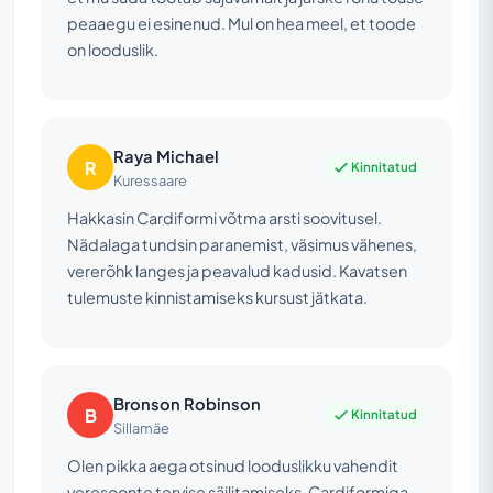
peaaegu ei esinenud. Mul on hea meel, et toode
on looduslik.
Raya Michael
R
Kinnitatud
Kuressaare
Hakkasin Cardiformi võtma arsti soovitusel.
Nädalaga tundsin paranemist, väsimus vähenes,
vererõhk langes ja peavalud kadusid. Kavatsen
tulemuste kinnistamiseks kursust jätkata.
Bronson Robinson
B
Kinnitatud
Sillamäe
Olen pikka aega otsinud looduslikku vahendit
veresoonte tervise säilitamiseks. Cardiformiga