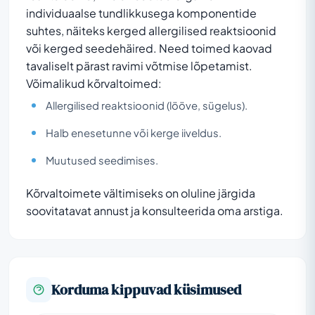
individuaalse tundlikkusega komponentide
suhtes, näiteks kerged allergilised reaktsioonid
või kerged seedehäired. Need toimed kaovad
tavaliselt pärast ravimi võtmise lõpetamist.
Võimalikud kõrvaltoimed:
Allergilised reaktsioonid (lööve, sügelus).
Halb enesetunne või kerge iiveldus.
Muutused seedimises.
Kõrvaltoimete vältimiseks on oluline järgida
soovitatavat annust ja konsulteerida oma arstiga.
Korduma kippuvad küsimused