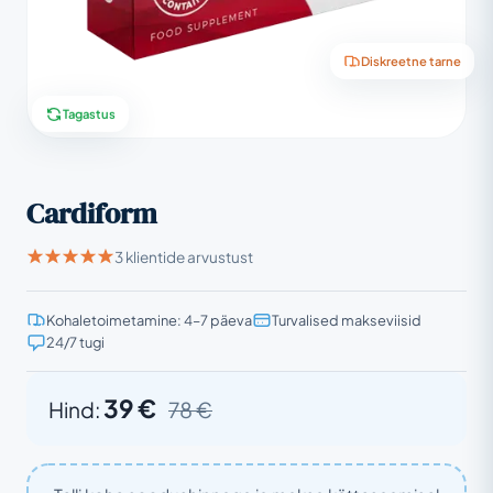
Diskreetne tarne
Tagastus
Cardiform
3 klientide arvustust
Kohaletoimetamine: 4–7 päeva
Turvalised makseviisid
24/7 tugi
39 €
Hind:
78 €