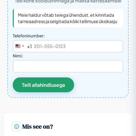
Telli kohe soodushinnaga ja maksa kättesaamisel
Meie haldur võtab teiega ühendust, et kinnitada
tarneaadress ja selgitada kõiki tellimuse üksikasju
Telefoninumber:
+1
United
States
Nimi:
+1
Telli allahindlusega
Mis see on?