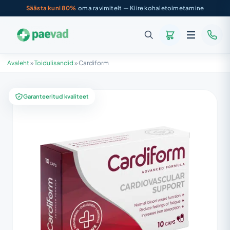
Säästa kuni 80%
oma ravimitelt — Kiire kohaletoimetamine
Avaleht
»
Toidulisandid
»
Cardiform
Garanteeritud kvaliteet