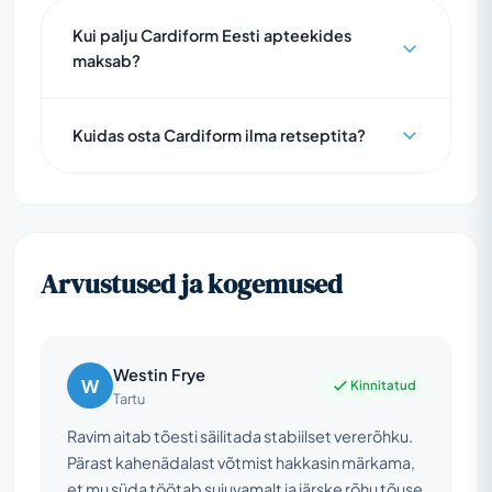
Kui palju Cardiform Eesti apteekides
maksab?
Kuidas osta Cardiform ilma retseptita?
Arvustused ja kogemused
Westin Frye
W
Kinnitatud
Tartu
Ravim aitab tõesti säilitada stabiilset vererõhku.
Pärast kahenädalast võtmist hakkasin märkama,
et mu süda töötab sujuvamalt ja järske rõhu tõuse