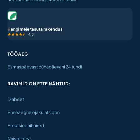
Hangi meie tasuta rakendus
4.3
TÖÖAEG
Esmaspäevast pühapäevani 24 tundi
RAVIMID ON ETTE NÄHTUD:
Diabeet
Enneaegne ejakulatsioon
Erektsioonihäired
Naiste tervis