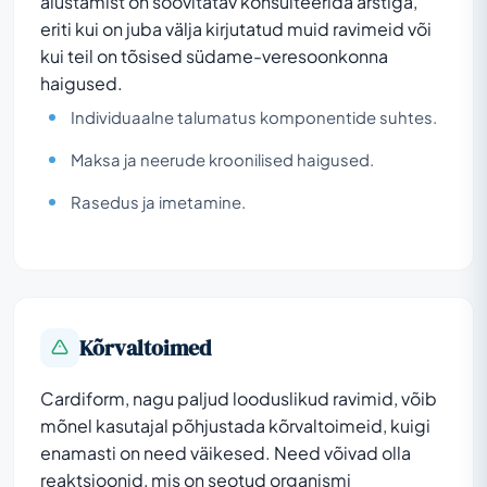
alustamist on soovitatav konsulteerida arstiga,
eriti kui on juba välja kirjutatud muid ravimeid või
kui teil on tõsised südame-veresoonkonna
haigused.
Individuaalne talumatus komponentide suhtes.
Maksa ja neerude kroonilised haigused.
Rasedus ja imetamine.
Kõrvaltoimed
Cardiform, nagu paljud looduslikud ravimid, võib
mõnel kasutajal põhjustada kõrvaltoimeid, kuigi
enamasti on need väikesed. Need võivad olla
reaktsioonid, mis on seotud organismi