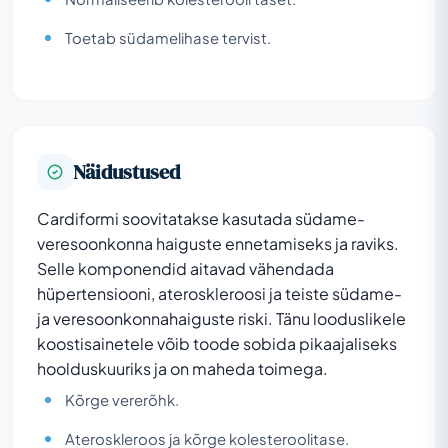
Toetab südamelihase tervist.
Näidustused
Cardiformi soovitatakse kasutada südame-
veresoonkonna haiguste ennetamiseks ja raviks.
Selle komponendid aitavad vähendada
hüpertensiooni, ateroskleroosi ja teiste südame-
ja veresoonkonnahaiguste riski. Tänu looduslikele
koostisainetele võib toode sobida pikaajaliseks
hoolduskuuriks ja on maheda toimega.
Kõrge vererõhk.
Ateroskleroos ja kõrge kolesteroolitase.