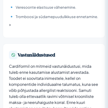
Veresoonte elastsuse vähenemine.
Tromboosi ja südamepuudulikkuse ennetamine.
>
Vastunäidustused
Cardiformil on mitmeid vastunäidustusi, mida
tuleb enne kasutamise alustamist arvestada.
Toodet ei soovitata inimestele, kellel on
komponentide individuaalne talumatus, kuna see
võib põhjustada allergilist reaktsiooni. Samuti
tuleb olla ettevaatlik ravimi võtmisel krooniliste
maksa- ja neeruhaiguste korral. Enne kuuri