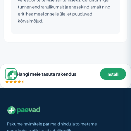
tunnen end rahulikumalt ja enesekindlamalt ning
eriti hea meel on selle üle, et puuduvad
kõrvalmõjud.
Hangi meie tasuta rakendus
Installi
Pakume ravimitele parimaid hindu ja toimetame
need kohale nii kiiresti kui võimalik.