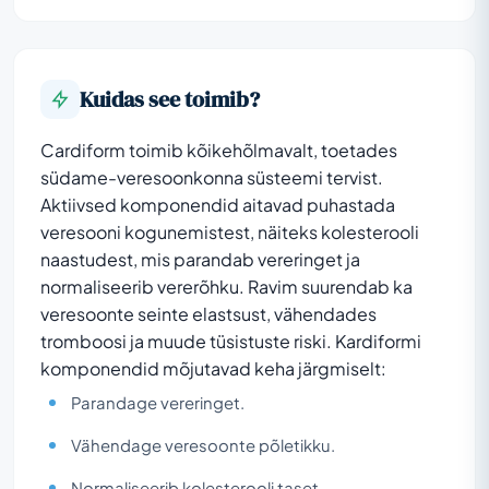
Kuidas see toimib?
Cardiform toimib kõikehõlmavalt, toetades
südame-veresoonkonna süsteemi tervist.
Aktiivsed komponendid aitavad puhastada
veresooni kogunemistest, näiteks kolesterooli
naastudest, mis parandab vereringet ja
normaliseerib vererõhku. Ravim suurendab ka
veresoonte seinte elastsust, vähendades
tromboosi ja muude tüsistuste riski. Kardiformi
komponendid mõjutavad keha järgmiselt:
Parandage vereringet.
Vähendage veresoonte põletikku.
Normaliseerib kolesterooli taset.