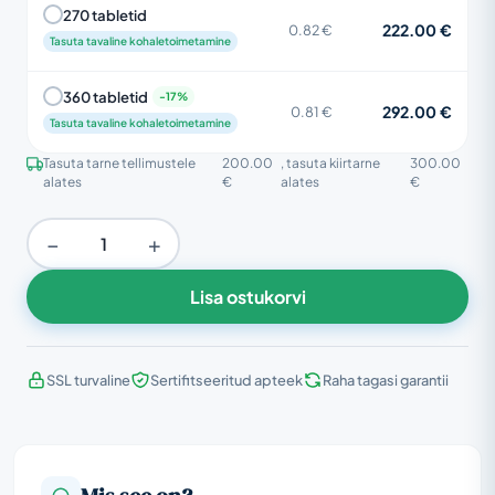
270 tabletid
222.00 €
0.82 €
Tasuta tavaline kohaletoimetamine
360 tabletid
292.00 €
0.81 €
Tasuta tavaline kohaletoimetamine
Tasuta tarne tellimustele
200.00
, tasuta kiirtarne
300.00
alates
€
alates
€
−
+
Lisa ostukorvi
SSL turvaline
Sertifitseeritud apteek
Raha tagasi garantii