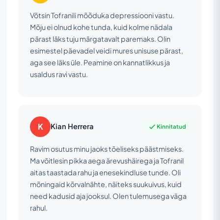
Võtsin Tofranili mõõduka depressiooni vastu.
Mõju ei olnud kohe tunda, kuid kolme nädala
pärast läks tuju märgatavalt paremaks. Olin
esimestel päevadel veidi mures unisuse pärast,
aga see läks üle. Peamine on kannatlikkus ja
usaldus ravi vastu.
K
Kian Herrera
Kinnitatud
Ravim osutus minu jaoks tõeliseks päästmiseks.
Ma võitlesin pikka aega ärevushäirega ja Tofranil
aitas taastada rahu ja enesekindluse tunde. Oli
mõningaid kõrvalnähte, näiteks suukuivus, kuid
need kadusid aja jooksul. Olen tulemusega väga
rahul.