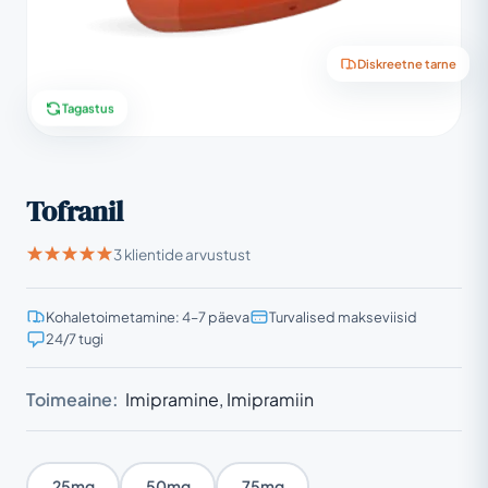
Diskreetne tarne
Tagastus
Tofranil
3 klientide arvustust
Kohaletoimetamine: 4–7 päeva
Turvalised makseviisid
24/7 tugi
Toimeaine:
Imipramine, Imipramiin
25mg
50mg
75mg