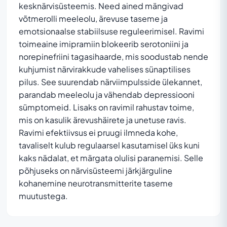
kesknärvisüsteemis. Need ained mängivad
võtmerolli meeleolu, ärevuse taseme ja
emotsionaalse stabiilsuse reguleerimisel. Ravimi
toimeaine imipramiin blokeerib serotoniini ja
norepinefriini tagasihaarde, mis soodustab nende
kuhjumist närvirakkude vahelises sünaptilises
pilus. See suurendab närviimpulsside ülekannet,
parandab meeleolu ja vähendab depressiooni
sümptomeid. Lisaks on ravimil rahustav toime,
mis on kasulik ärevushäirete ja unetuse ravis.
Ravimi efektiivsus ei pruugi ilmneda kohe,
tavaliselt kulub regulaarsel kasutamisel üks kuni
kaks nädalat, et märgata olulisi paranemisi. Selle
põhjuseks on närvisüsteemi järkjärguline
kohanemine neurotransmitterite taseme
muutustega.