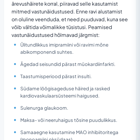
ärevushäirete korral, piiravad selle kasutamist
mitmed vastunäidustused. Enne ravi alustamist
on oluline veenduda, et need puuduvad, kuna see
võib vältida võimalikke tüsistusi. Peamised
vastunäidustused hõlmavad järgmist:
Ülitundlikkus imipramiini või ravimi mõne
abikomponendi suhtes.
Ägedad seisundid pärast müokardiinfarkti.
Taastumisperiood pärast insulti.
Südame löögisageduse häired ja rasked
kardiovaskulaarsüsteemi haigused.
Sulenurga glaukoom.
Maksa- või neeruhaigus tõsine puudulikkus.
Samaaegne kasutamine MAO inhibiitoritega
(monoamiini oksüdaas).