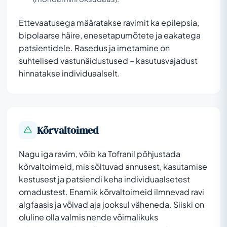
Ettevaatusega määratakse ravimit ka epilepsia,
bipolaarse häire, enesetapumõtete ja eakatega
patsientidele. Rasedus ja imetamine on
suhtelised vastunäidustused – kasutusvajadust
hinnatakse individuaalselt.
Kõrvaltoimed
Nagu iga ravim, võib ka Tofranil põhjustada
kõrvaltoimeid, mis sõltuvad annusest, kasutamise
kestusest ja patsiendi keha individuaalsetest
omadustest. Enamik kõrvaltoimeid ilmnevad ravi
algfaasis ja võivad aja jooksul väheneda. Siiski on
oluline olla valmis nende võimalikuks