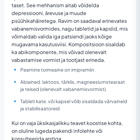
taset. See mehhanism aitab võidelda
depressiooni, ärevuse ja muude
psüühikahäiretega. Ravim on saadaval erinevates
vabanemisvormides, nagu tabletid ja kapslid, mis
võimaldab valida iga patsiendi jaoks kõige
mugavama kasutusviisi. Kompositsioon sisaldab
ka abikomponente, mis võivad olenevalt
vabastamise vormist ja tootjast erineda.
Peamine toimeaine on imipramiin.
Abiained: laktoos, tärklis, magneesiumstearaat
ja teised (olenevalt vabanemisvormist).
Tableti kate. või kapsel võib sisaldada värvaineid
ja stabilisaatoreid
Kui on vaja üksikasjalikku teavet koostise kohta,
on oluline lugeda pakendi infolehte või
konsulteerida arstiga.