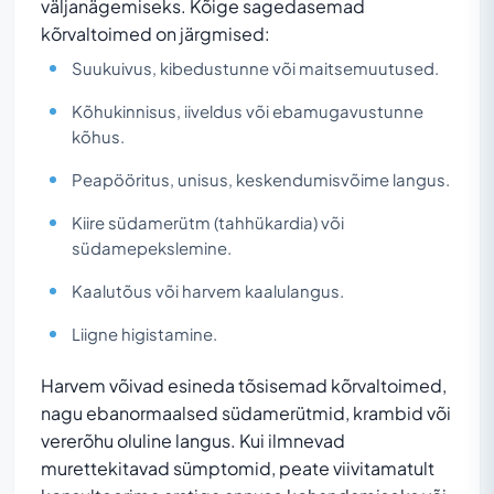
väljanägemiseks. Kõige sagedasemad
kõrvaltoimed on järgmised:
Suukuivus, kibedustunne või maitsemuutused.
Kõhukinnisus, iiveldus või ebamugavustunne
kõhus.
Peapööritus, unisus, keskendumisvõime langus.
Kiire südamerütm (tahhükardia) või
südamepekslemine.
Kaalutõus või harvem kaalulangus.
Liigne higistamine.
Harvem võivad esineda tõsisemad kõrvaltoimed,
nagu ebanormaalsed südamerütmid, krambid või
vererõhu oluline langus. Kui ilmnevad
murettekitavad sümptomid, peate viivitamatult