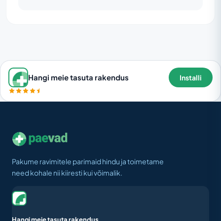
Hangi meie tasuta rakendus
Installi
Pakume ravimitele parimaid hindu ja toimetame
need kohale nii kiiresti kui võimalik.
Hangi meie tasuta rakendus