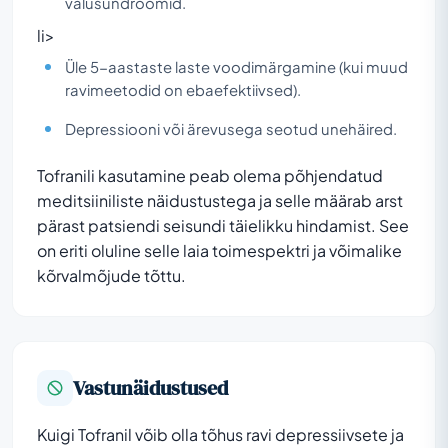
valusündroomid.
li>
Üle 5-aastaste laste voodimärgamine (kui muud
ravimeetodid on ebaefektiivsed).
Depressiooni või ärevusega seotud unehäired.
Tofranili kasutamine peab olema põhjendatud
meditsiiniliste näidustustega ja selle määrab arst
pärast patsiendi seisundi täielikku hindamist. See
on eriti oluline selle laia toimespektri ja võimalike
kõrvalmõjude tõttu.
Vastunäidustused
Kuigi Tofranil võib olla tõhus ravi depressiivsete ja