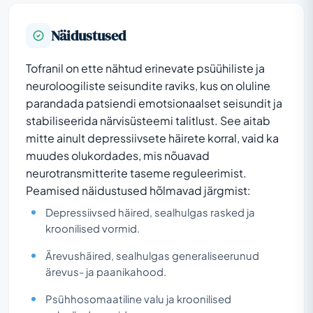
Näidustused
Tofranil on ette nähtud erinevate psüühiliste ja
neuroloogiliste seisundite raviks, kus on oluline
parandada patsiendi emotsionaalset seisundit ja
stabiliseerida närvisüsteemi talitlust. See aitab
mitte ainult depressiivsete häirete korral, vaid ka
muudes olukordades, mis nõuavad
neurotransmitterite taseme reguleerimist.
Peamised näidustused hõlmavad järgmist:
Depressiivsed häired, sealhulgas rasked ja
kroonilised vormid.
Ärevushäired, sealhulgas generaliseerunud
ärevus- ja paanikahood.
Psühhosomaatiline valu ja kroonilised