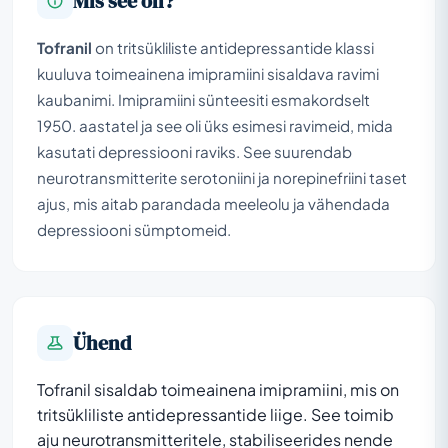
Mis see on?
Tofranil
on tritsükliliste antidepressantide klassi
kuuluva toimeainena imipramiini sisaldava ravimi
kaubanimi. Imipramiini sünteesiti esmakordselt
1950. aastatel ja see oli üks esimesi ravimeid, mida
kasutati depressiooni raviks. See suurendab
neurotransmitterite serotoniini ja norepinefriini taset
ajus, mis aitab parandada meeleolu ja vähendada
depressiooni sümptomeid.
Ühend
Tofranil sisaldab toimeainena imipramiini, mis on
tritsükliliste antidepressantide liige. See toimib
aju neurotransmitteritele, stabiliseerides nende