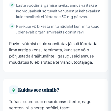
Laste voodimärgamise raviks: annus valitakse
individuaalselt sõltuvalt vanusest ja kehakaalust,
kuid tavaliselt ei ületa see 50 mg päevas.
Ravikuur võib kesta mitu nädalat kuni mitu kuud.
, olenevalt organismi reaktsioonist ravi
Ravimi võtmist ei ole soovitatav järsult lõpetada
ilma arstiga konsulteerimata, kuna see võib
põhjustada ärajätunähte. Igasuguseid annuse
muudatusi tuleb arutada tervishoiutöötajaga.
Kuidas see toimib?
Tofranil suurendab neurotransmitterite, nagu
serotoniini ja norepinefriini, taset