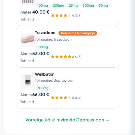
100mg
200mg
25mg
300mg
50mg
40.00 €
Alates
4.3 (3)
Tabletid
Trazodone
Kõrgeima hinnanguga
Toimeaine: Trazodoon
100mg
53.00 €
Alates
4.6 (3)
Tabletid
Wellbutrin
Toimeaine: Bupropioon
300mg
66.00 €
Alates
4.4 (4)
Tabletid
Võrrelge kõiki ravimeid Depressioon →