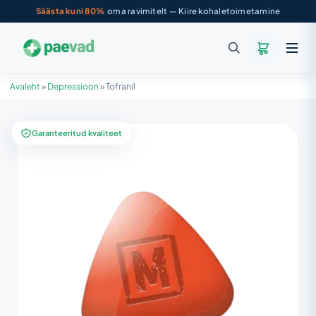
Säästa kuni 80%
oma ravimitelt — Kiire kohaletoimetamine
Avaleht
»
Depressioon
»
Tofranil
Garanteeritud kvaliteet