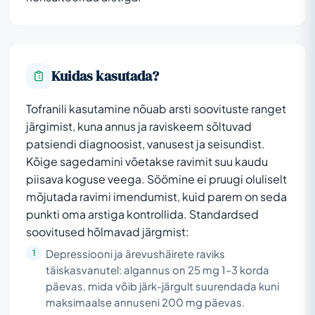
Kuidas kasutada?
Tofranili kasutamine nõuab arsti soovituste ranget
järgimist, kuna annus ja raviskeem sõltuvad
patsiendi diagnoosist, vanusest ja seisundist.
Kõige sagedamini võetakse ravimit suu kaudu
piisava koguse veega. Söömine ei pruugi oluliselt
mõjutada ravimi imendumist, kuid parem on seda
punkti oma arstiga kontrollida. Standardsed
soovitused hõlmavad järgmist:
Depressiooni ja ärevushäirete raviks
täiskasvanutel: algannus on 25 mg 1–3 korda
päevas, mida võib järk-järgult suurendada kuni
maksimaalse annuseni 200 mg päevas.