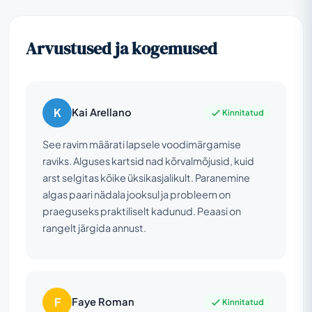
Arvustused ja kogemused
K
Kai Arellano
Kinnitatud
See ravim määrati lapsele voodimärgamise
raviks. Alguses kartsid nad kõrvalmõjusid, kuid
arst selgitas kõike üksikasjalikult. Paranemine
algas paari nädala jooksul ja probleem on
praeguseks praktiliselt kadunud. Peaasi on
rangelt järgida annust.
F
Faye Roman
Kinnitatud