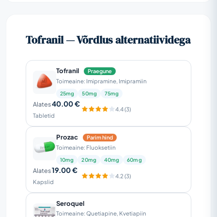
Tofranil — Võrdlus alternatiividega
Tofranil
Praegune
Toimeaine: Imipramine, Imipramiin
25mg
50mg
75mg
40.00 €
Alates
4.4 (3)
Tabletid
Prozac
Parim hind
Toimeaine: Fluoksetiin
10mg
20mg
40mg
60mg
19.00 €
Alates
4.2 (3)
Kapslid
Seroquel
Toimeaine: Quetiapine, Kvetiapiin