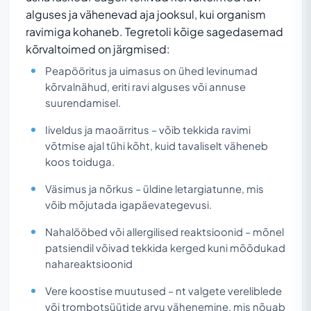
alguses ja vähenevad aja jooksul, kui organism
ravimiga kohaneb. Tegretoli kõige sagedasemad
kõrvaltoimed on järgmised:
Peapööritus ja uimasus on ühed levinumad
kõrvalnähud, eriti ravi alguses või annuse
suurendamisel.
Iiveldus ja maoärritus – võib tekkida ravimi
võtmise ajal tühi kõht, kuid tavaliselt väheneb
koos toiduga.
Väsimus ja nõrkus – üldine letargiatunne, mis
võib mõjutada igapäevategevusi.
Nahalööbed või allergilised reaktsioonid – mõnel
patsiendil võivad tekkida kerged kuni mõõdukad
nahareaktsioonid
Vere koostise muutused – nt valgete vereliblede
või trombotsüütide arvu vähenemine, mis nõuab