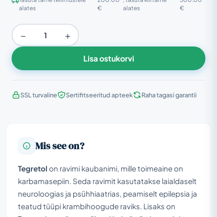
alates
€
alates
€
−
+
Lisa ostukorvi
SSL turvaline
Sertifitseeritud apteek
Raha tagasi garantii
Mis see on?
Tegretol
on ravimi kaubanimi, mille toimeaine on
karbamasepiin. Seda ravimit kasutatakse laialdaselt
neuroloogias ja psühhiaatrias, peamiselt epilepsia ja
teatud tüüpi krambihoogude raviks. Lisaks on