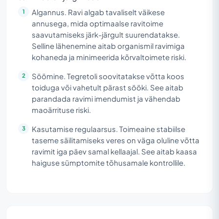
Algannus. Ravi algab tavaliselt väikese
annusega, mida optimaalse ravitoime
saavutamiseks järk-järgult suurendatakse.
Selline lähenemine aitab organismil ravimiga
kohaneda ja minimeerida kõrvaltoimete riski.
Söömine. Tegretoli soovitatakse võtta koos
toiduga või vahetult pärast sööki. See aitab
parandada ravimi imendumist ja vähendab
maoärrituse riski.
Kasutamise regulaarsus. Toimeaine stabiilse
taseme säilitamiseks veres on väga oluline võtta
ravimit iga päev samal kellaajal. See aitab kaasa
haiguse sümptomite tõhusamale kontrollile.