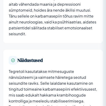
aitab vähendada maania ja depressiooni
sümptomeid, hoides ära nende äkilisi muutusi.
Tänu sellele on karbamasepiin tõhus ravim mitte
ainult neuroloogias, vaid ka psühhiaatrias, aidates
patsientidel säilitada stabiilset emotsionaalset
seisundit.
Näidustused
Tegretoli kasutatakse mitmesuguste
närvisüsteemi ja vaimsete häiretega seotud
seisundite raviks. Selle laialdane kasutamine on
tingitud toimeaine karbamasepiini efektiivsusest,
mis saab edukalt hakkama krambihoogude
kontrolliga ja meeleolu stabiliseerimisega.