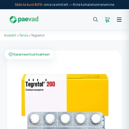
Säästa kuni 80%
oma ravimitelt — Kiire kohaletoimetamine
Avaleht
»
Tervis
»
Tegretol
Garanteeritud kvaliteet