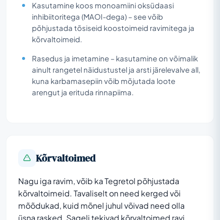
Kasutamine koos monoamiini oksüdaasi
inhibiitoritega (MAOI-dega) – see võib
põhjustada tõsiseid koostoimeid ravimitega ja
kõrvaltoimeid.
Rasedus ja imetamine – kasutamine on võimalik
ainult rangetel näidustustel ja arsti järelevalve all,
kuna karbamasepiin võib mõjutada loote
arengut ja erituda rinnapiima.
Kõrvaltoimed
Nagu iga ravim, võib ka Tegretol põhjustada
kõrvaltoimeid. Tavaliselt on need kerged või
mõõdukad, kuid mõnel juhul võivad need olla
üsna rasked. Sageli tekivad kõrvaltoimed ravi