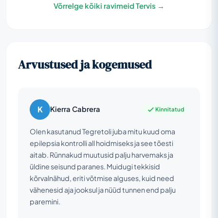
Võrrelge kõiki ravimeid Tervis →
Arvustused ja kogemused
K
Kierra Cabrera
Kinnitatud
Olen kasutanud Tegretoli juba mitu kuud oma
epilepsia kontrolli all hoidmiseks ja see tõesti
aitab. Rünnakud muutusid palju harvemaks ja
üldine seisund paranes. Muidugi tekkisid
kõrvalnähud, eriti võtmise alguses, kuid need
vähenesid aja jooksul ja nüüd tunnen end palju
paremini.