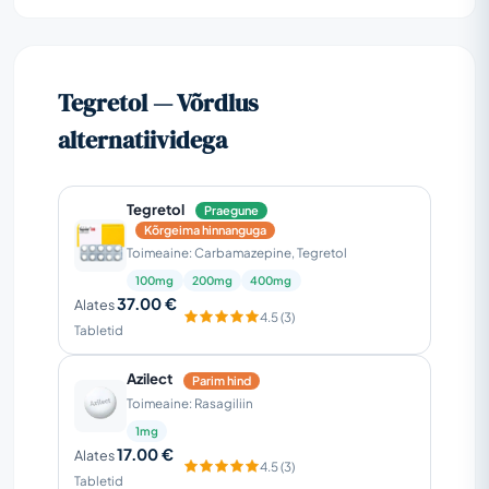
Tegretol — Võrdlus
alternatiividega
Tegretol
Praegune
Kõrgeima hinnanguga
Toimeaine: Carbamazepine, Tegretol
100mg
200mg
400mg
37.00 €
Alates
4.5 (3)
Tabletid
Azilect
Parim hind
Toimeaine: Rasagiliin
1mg
17.00 €
Alates
4.5 (3)
Tabletid