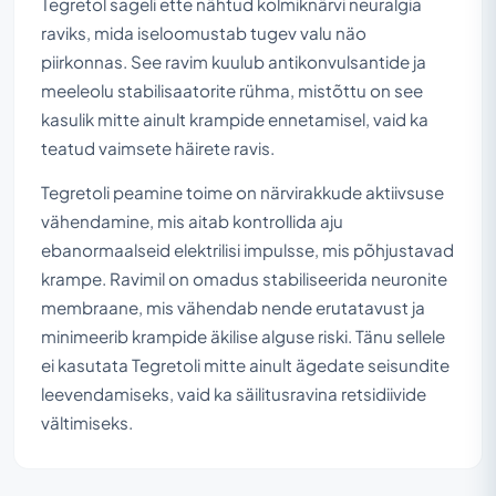
Tegretol sageli ette nähtud kolmiknärvi neuralgia
raviks, mida iseloomustab tugev valu näo
piirkonnas. See ravim kuulub antikonvulsantide ja
meeleolu stabilisaatorite rühma, mistõttu on see
kasulik mitte ainult krampide ennetamisel, vaid ka
teatud vaimsete häirete ravis.
Tegretoli peamine toime on närvirakkude aktiivsuse
vähendamine, mis aitab kontrollida aju
ebanormaalseid elektrilisi impulsse, mis põhjustavad
krampe. Ravimil on omadus stabiliseerida neuronite
membraane, mis vähendab nende erutatavust ja
minimeerib krampide äkilise alguse riski. Tänu sellele
ei kasutata Tegretoli mitte ainult ägedate seisundite
leevendamiseks, vaid ka säilitusravina retsidiivide
vältimiseks.