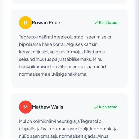
R
Rowan Price
Kinnitatud
Tegretol määrati meeleolu stabiliseerimiseks
bipolaarse häire korral. Alguses kartsin
kõrvalmõjusid, kuid ravim mõjus hästi ja mu
seisund muutus palju stabiilsemaks. Minu
tujukõikumised on vähenenud ja saan nüüd
normaalsema eluviisiga hakkama.
M
Mathew Walls
Kinnitatud
Mul on kolmiknärvi neuralgia ja Tegretol oli
elupäästja! Valu on muutunud palju leebemaks ja
nüüd saan oma asju normaalselt ajada. Ainus