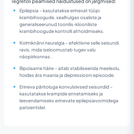
Tegretoli peamised näidustused on järgmised:
Epilepsia – kasutatakse erinevat tüüpi
krambihoogude, sealhulgas osaliste ja
generaliseerunud toonilis-klooniliste
krambihoogude kontrolli all hoidmiseks.
Kolmiknärvi neuralgia – efektiivne selle seisundi
ravis, mida iseloomustab tugev valu
näopiirkonnas .
Bipolaarne häire – aitab stabiliseerida meeleolu,
hoides ära maania ja depressiooni episoode.
Erineva päritoluga konvulsiivsed seisundid –
kasutatakse krampide ennetamiseks ja
leevendamiseks erinevate epilepsiavormidega
patsientidel.