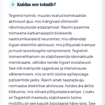
Kuidas see toimib?
Tegretol toimib, muutes teatud kemikaalide
aktiivsust ajus, mis mängivad võtmerolli
närviimpulsside edastamisel. Ravimi peamine
toimeaine karbamasepiin blokeerib
naatriumikanaleid neuronites, mis vähendab
liigset elektrilist aktiivsust, mis põhjustab krampe
ja muid neuroloogilisi sümptomeid. Tegretoli
toimemehhanism on stabiliseerida närvirakkude
membraane, vältides nende liigset erutatavust.
See viib krampide sageduse ja intensiivsuse
vähenemiseni, mis on eriti oluline epilepsiaga
patsientide jaoks. Ravim aitab taastada aju
normaalse elektrilise aktiivsuse, hoides ära äkilisi
kõikumisi, mis võivad põhjustada krampe. Lisaks
on Tegretolil meeleolu stabiliseeriv toime,
mistõttu on see kasulik bipolaarse häire ravis. See