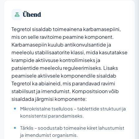
Ühend
Tegretol sisaldab toimeainena karbamasepiini,
mis on selle ravitoime peamine komponent.
Karbamasepiin kuulub antikonvulsantide ja
meeleolu stabilisaatorite klassi, mida kasutatakse
krampide aktiivsuse kontrollimiseks ja
patsientide meeleolu reguleerimiseks. Lisaks
peamisele aktiivsele komponendile sisaldab
Tegretol ka abiaineid, mis parandavad ravimi
stabiilsust ja imendumist. Kompositsioon võib
sisaldada järgmisi komponente:
Mikrokristalne tselluloos – tablettide struktuuri ja
konsistentsi parandamiseks.
Tärklis – soodustab toimeaine kiiret lahustumist
ja imendumist organismis.