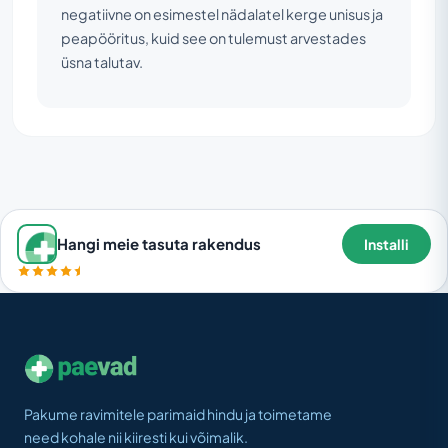
negatiivne on esimestel nädalatel kerge unisus ja
peapööritus, kuid see on tulemust arvestades
üsna talutav.
Hangi meie tasuta rakendus
Installi
Pakume ravimitele parimaid hindu ja toimetame
need kohale nii kiiresti kui võimalik.