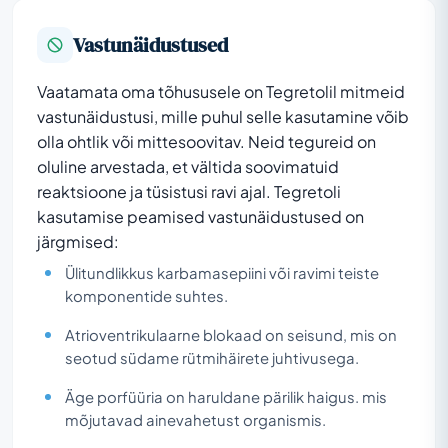
Vastunäidustused
Vaatamata oma tõhususele on Tegretolil mitmeid
vastunäidustusi, mille puhul selle kasutamine võib
olla ohtlik või mittesoovitav. Neid tegureid on
oluline arvestada, et vältida soovimatuid
reaktsioone ja tüsistusi ravi ajal. Tegretoli
kasutamise peamised vastunäidustused on
järgmised:
Ülitundlikkus karbamasepiini või ravimi teiste
komponentide suhtes.
Atrioventrikulaarne blokaad on seisund, mis on
seotud südame rütmihäirete juhtivusega.
Äge porfüüria on haruldane pärilik haigus. mis
mõjutavad ainevahetust organismis.