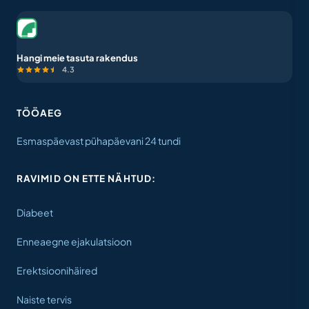
Hangi meie tasuta rakendus
4.3
TÖÖAEG
Esmaspäevast pühapäevani 24 tundi
RAVIMID ON ETTE NÄHTUD:
Diabeet
Enneaegne ejakulatsioon
Erektsioonihäired
Naiste tervis