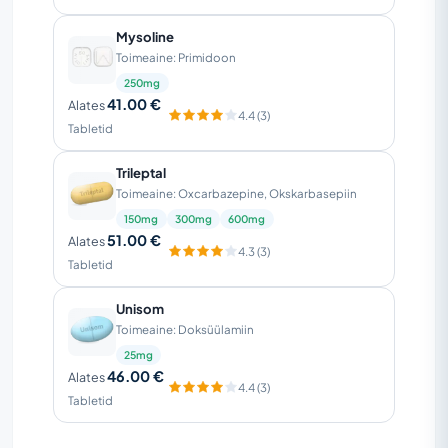
Mysoline
Toimeaine: Primidoon
250mg
41.00 €
Alates
4.4 (3)
Tabletid
Trileptal
Toimeaine: Oxcarbazepine, Okskarbasepiin
150mg
300mg
600mg
51.00 €
Alates
4.3 (3)
Tabletid
Unisom
Toimeaine: Doksüülamiin
25mg
46.00 €
Alates
4.4 (3)
Tabletid