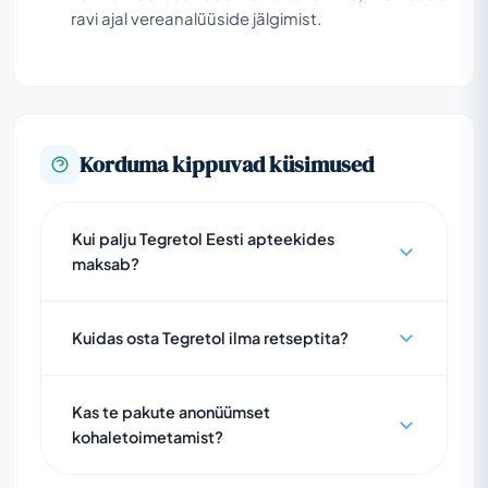
ravi ajal vereanalüüside jälgimist.
Korduma kippuvad küsimused
Kui palju Tegretol Eesti apteekides
maksab?
Kuidas osta Tegretol ilma retseptita?
Kas te pakute anonüümset
kohaletoimetamist?