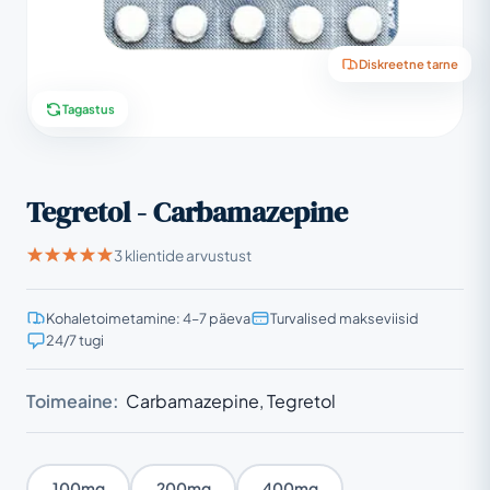
Diskreetne tarne
Tagastus
Tegretol - Carbamazepine
3 klientide arvustust
Kohaletoimetamine: 4–7 päeva
Turvalised makseviisid
24/7 tugi
Toimeaine:
Carbamazepine, Tegretol
100mg
200mg
400mg