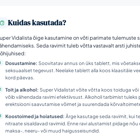
Kuidas kasutada?
uper Vidalista õige kasutamine on võti parimate tulemuste s
ähendamiseks. Seda ravimit tuleb võtta vastavalt arsti juhiste
õhijuhised:
Dosustamine:
Soovitatav annus on üks tablett, mis võetaks
seksuaalset tegevust. Neelake tablett alla koos klaasitäie ve
kord päevas.
Toit ja alkohol:
Super Vidalistat võite võtta koos toiduga või i
võib vähendada ravimi efektiivsust. Alkoholi tarbimist tuleks
erektsiooni saavutamise võimet ja suurendada kõrvaltoimete 
Koostoimed ja hoiatused:
Ärge kasutage seda ravimit, kui t
nitraate sisaldavad ravimid. Enne ravi alustamist pidage nõu o
maksa-, neeru- või muud haigusseisundid.