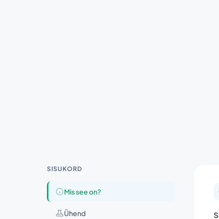
SISUKORD
Mis see on?
Ühend
S