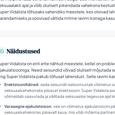
eksuaalakti ajal ja võib oluliselt pikendada vahekorra kest
uper Vidalista tõhusaks vahendiks meestele, kes otsivad la
arandamiseks ja soovivad vältida mitme ravimi korraga kasu
Näidustused
uper Vidalista on eriti ette nähtud meestele, kellel on pro
jakulatsiooniga. Need seisundid võivad oluliselt mõjutada se
ing Super Vidalista pakub tõhusat lahendust. Selle ravimi 
Erektsioonihäired:
seda seisundit iseloomustab võimetus sa
seksuaalvahekorraks piisavat erektsiooni. Super Vidalista p
võimaldab saavutada ja säilitada seksuaalse tegevuse ajal ki
Varaaegne ejakulatsioon:
see on võimetus ejakulatsiooni pi
seksuaalvahekorras piisavalt kaua, mis võib mõlema partneri 