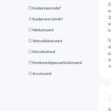
S
Kuidas kasutada?
i
D
Kuidas see toimib?
e
Näidustused
k
S
Vastunäidustused
d
Kõrvaltoimed
j
s
Korduma kippuvad küsimused
r
Arvustused
S