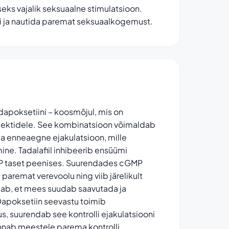
seks vajalik seksuaalne stimulatsioon.
si ja nautida paremat seksuaalkogemust.
a dapoksetiini – koosmõjul, mis on
spektidele. See kombinatsioon võimaldab
ja enneaegne ejakulatsioon, mille
ine. Tadalafiil inhibeerib ensüümi
GMP taset peenises. Suurendades cGMP
aremat verevoolu ning viib järelikult
ab, et mees suudab saavutada ja
 Dapoksetiin seevastu toimib
s, suurendab see kontrolli ejakulatsiooni
nnab meestele parema kontrolli