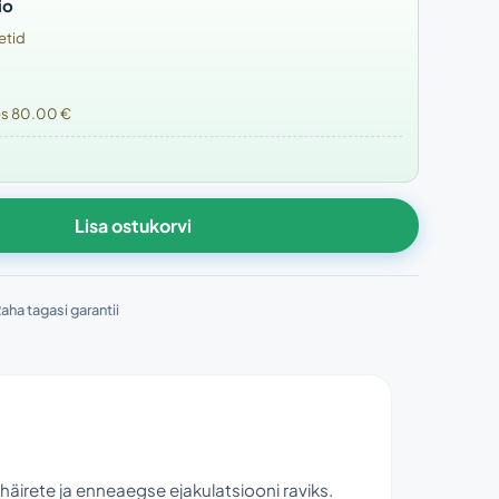
io
etid
tes 80.00 €
Lisa ostukorvi
aha tagasi garantii
äirete ja enneaegse ejakulatsiooni raviks.