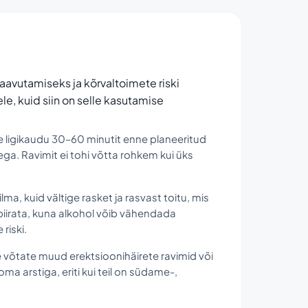
aavutamiseks ja kõrvaltoimete riski
le, kuid siin on selle kasutamise
e ligikaudu 30–60 minutit enne planeeritud
ega. Ravimit ei tohi võtta rohkem kui üks
lma, kuid vältige rasket ja rasvast toitu, mis
 piirata, kuna alkohol võib vähendada
riski.
e võtate muud erektsioonihäirete ravimid või
ma arstiga, eriti kui teil on südame-,