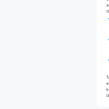
s
t
T
e
k
ü