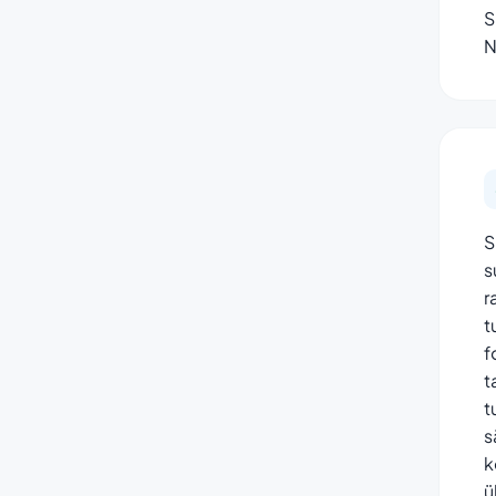
S
N
S
s
r
t
f
t
t
s
k
ü