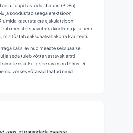
il on 5. tüüpi fosfodiesteraasi (PDE5)
olu ja soodustab seega erektsiooni.
RI), mida kasutatakse ejakulatsiooni
ldab meestel saavutada kindlama ja kauem
i, mis tõstab seksuaalvahekorra kvaliteeti.
orraga kaks levinud meeste seksuaalse
l ja seda tuleb võtta vastavalt arsti
oimete riski. Kuigi see ravim on tõhus, ei
obleemid või kes võtavad teatud muid
avad koos, et parandada meeste