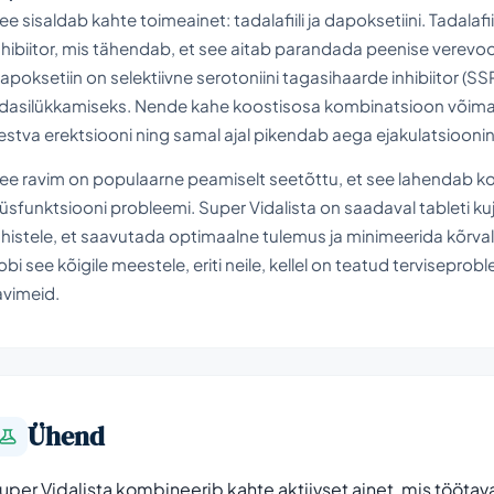
ee sisaldab kahte toimeainet: tadalafiili ja dapoksetiini. Tadalafi
nhibiitor, mis tähendab, et see aitab parandada peenise verevo
apoksetiin on selektiivne serotoniini tagasihaarde inhibiitor (SS
dasilükkamiseks. Nende kahe koostisosa kombinatsioon võima
estva erektsiooni ning samal ajal pikendab aega ejakulatsioonin
ee ravim on populaarne peamiselt seetõttu, et see lahendab k
üsfunktsiooni probleemi. Super Vidalista on saadaval tableti kuju
uhistele, et saavutada optimaalne tulemus ja minimeerida kõrvalt
obi see kõigile meestele, eriti neile, kellel on teatud tervisepr
avimeid.
Ühend
uper Vidalista kombineerib kahte aktiivset ainet, mis tööt