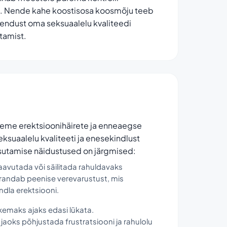
ust. Nende kahe koostisosa koosmõju teeb
hendust oma seksuaalelu kvaliteedi
tamist.
bleeme erektsioonihäirete ja enneaegse
ksuaalelu kvaliteeti ja enesekindlust
kasutamise näidustused on järgmised:
avutada või säilitada rahuldavaks
arandab peenise verevarustust, mis
ndla erektsiooni.
kemaks ajaks edasi lükata.
jaoks põhjustada frustratsiooni ja rahulolu