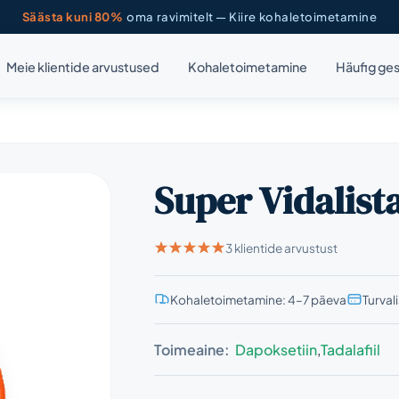
Säästa kuni 80%
oma ravimitelt — Kiire kohaletoimetamine
Meie klientide arvustused
Kohaletoimetamine
Häufig ges
Super Vidalist
3 klientide arvustust
Kohaletoimetamine: 4–7 päeva
Turval
Toimeaine:
Dapoksetiin
,
Tadalafiil