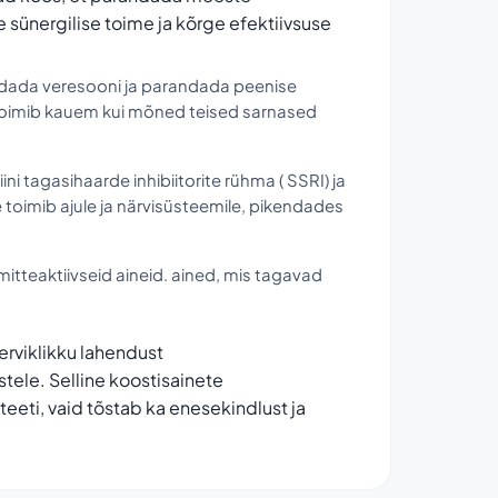
 sünergilise toime ja kõrge efektiivsuse
ndada veresooni ja parandada peenise
e toimib kauem kui mõned teised sarnased
ni tagasihaarde inhibiitorite rühma ( SSRI) ja
 toimib ajule ja närvisüsteemile, pikendades
mitteaktiivseid aineid. ained, mis tagavad
erviklikku lahendust
ele. Selline koostisainete
eeti, vaid tõstab ka enesekindlust ja