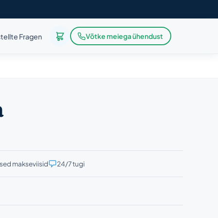
Võtke meiega ühendust
tellte Fragen
a
ised makseviisid
24/7 tugi