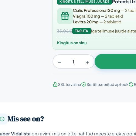
Potentsi tr
KINGITUS TELLIMUSE JUURDE
Cialis Professional 20 mg
— 2 tabl
Viagra 100 mg
— 2 tabletid
Levitra 20 mg
— 2 tabletid
33.06 €
TASUTA
iga tellimuse juurde ala
Kingitus on sinu
−
+
SSL turvaline
Sertifitseeritud apteek
R
Mis see on?
uper Vidalista
on ravim, mis on ette nähtud meeste erektsioonih