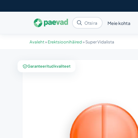
Meie kohta
Avaleht
»
Erektsioonihäired
»
Super Vidalista
Garanteeritud kvaliteet