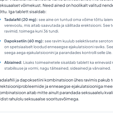
eksuaalset võimekust. Need ained on hoolikalt valitud nende
õttu. Iga tablett sisaldab:
Tadalafiil (20 mg):
see aine on tuntud oma võime tõttu laie
verevoolu, mis aitab saavutada ja säilitada erektsiooni. Se
ravimid, toimega kuni 36 tundi.
Dapoksetiin (60 mg):
see ravim kuulub selektiivsete serotonii
on spetsiaalselt loodud enneaegse ejakulatsiooni raviks. See
seega aega ejakulatsioonini ja parandades kontrolli selle üle.
Abiained:
Lisaks toimeainetele sisaldab tablett ka erinevaid 
stabiilsuse ja vormi, nagu täiteained, sideained ja värvained.
adalafiili ja dapoksetiini kombinatsioon ühes ravimis pakub t
rektsiooniprobleemide ja enneaegse ejakulatsiooniga meest
ombinatsioon aitab mitte ainult parandada seksuaalelu kvalit
ldist rahulolu seksuaalse sooritusvõimega.