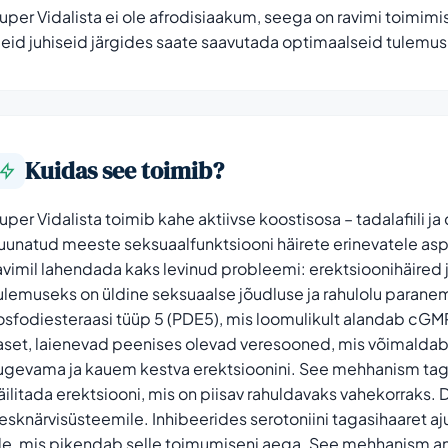
uper Vidalista ei ole afrodisiaakum, seega on ravimi toimimi
eid juhiseid järgides saate saavutada optimaalseid tulemu
Kuidas see toimib?
uper Vidalista toimib kahe aktiivse koostisosa – tadalafiili j
uunatud meeste seksuaalfunktsiooni häirete erinevatele a
avimil lahendada kaks levinud probleemi: erektsioonihäired 
ulemuseks on üldine seksuaalse jõudluse ja rahulolu paranem
osfodiesteraasi tüüp 5 (PDE5), mis loomulikult alandab c
aset, laienevad peenises olevad veresooned, mis võimaldab p
ugevama ja kauem kestva erektsioonini. See mehhanism tag
äilitada erektsiooni, mis on piisav rahuldavaks vahekorraks.
esknärvisüsteemile. Inhibeerides serotoniini tagasihaaret aju
le, mis pikendab selle toimumiseni aega. See mehhanism a