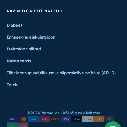
RAVIMID ON ETTE NÄHTUD:
Diabeet
Enneaegne ejakulatsioon
Erektsioonihäired
Naiste tervis
Tähelepanupuudulikkuse ja hüperaktiivsuse häire (ADHD)
Tervis
© 2026 Paevad.ee - Kõik õigused kaitstud
₿

VISA
JCB
G
AMEX
SEPA
Pay
Pay
DISCOVER
₮
CRYPTO