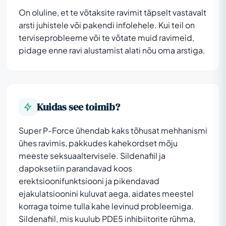
On oluline, et te võtaksite ravimit täpselt vastavalt
arsti juhistele või pakendi infolehele. Kui teil on
terviseprobleeme või te võtate muid ravimeid,
pidage enne ravi alustamist alati nõu oma arstiga.
Kuidas see toimib?
Super P-Force ühendab kaks tõhusat mehhanismi
ühes ravimis, pakkudes kahekordset mõju
meeste seksuaaltervisele. Sildenafiil ja
dapoksetiin parandavad koos
erektsioonifunktsiooni ja pikendavad
ejakulatsioonini kuluvat aega, aidates meestel
korraga toime tulla kahe levinud probleemiga.
Sildenafiil, mis kuulub PDE5 inhibiitorite rühma,