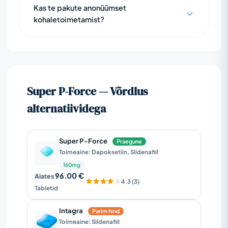
Kas te pakute anonüümset
kohaletoimetamist?
Super P-Force — Võrdlus
alternatiividega
Super P-Force
Praegune
Toimeaine: Dapoksetiin, Sildenafiil
160mg
96.00 €
Alates
4.3 (3)
Tabletid
Intagra
Parim hind
Toimeaine: Sildenafiil