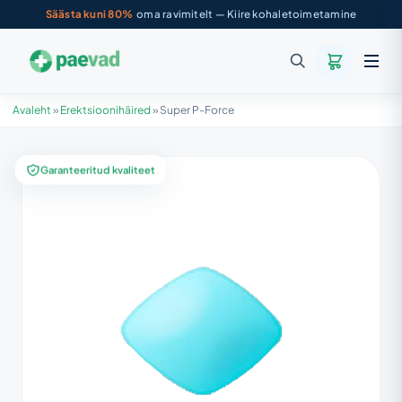
Säästa kuni 80%
oma ravimitelt — Kiire kohaletoimetamine
Avaleht
»
Erektsioonihäired
»
Super P-Force
Garanteeritud kvaliteet