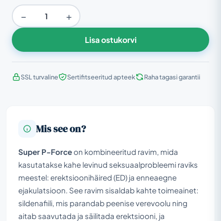
−
+
Lisa ostukorvi
SSL turvaline
Sertifitseeritud apteek
Raha tagasi garantii
Mis see on?
Super P-Force
on kombineeritud ravim, mida
kasutatakse kahe levinud seksuaalprobleemi raviks
meestel: erektsioonihäired (ED) ja enneaegne
ejakulatsioon. See ravim sisaldab kahte toimeainet:
sildenafiili, mis parandab peenise verevoolu ning
aitab saavutada ja säilitada erektsiooni, ja