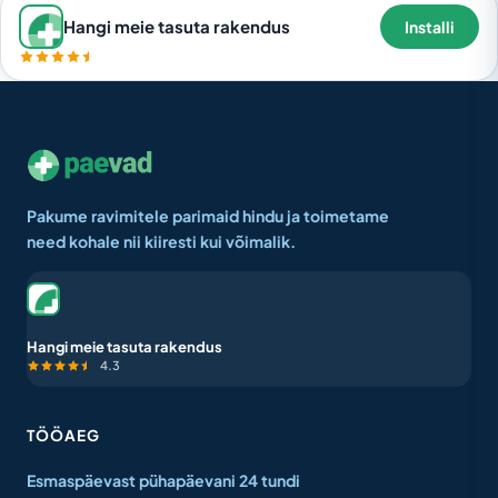
Hangi meie tasuta rakendus
Installi
Pakume ravimitele parimaid hindu ja toimetame
need kohale nii kiiresti kui võimalik.
Hangi meie tasuta rakendus
4.3
TÖÖAEG
Esmaspäevast pühapäevani 24 tundi