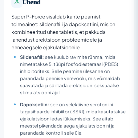
Ühend
Super P-Force sisaldab kahte peamist
toimeainet: sildenafiili ja dapoksetiini, mis on
kombineeritud ühes tabletis, et pakkuda
lahendust erektsiooniprobleemidele ja
enneaegsele ejakulatsioonile.
Sildenafiil:
see kuulub ravimite rühma, mida
nimetatakse 5. tüüpi fosfodiesteraasi (PDE5)
inhibiitoriteks. Selle peamine ülesanne on
parandada peenise verevoolu, mis võimaldab
saavutada ja säilitada erektsiooni seksuaalse
stimulatsiooni ajal.
Dapoksetiin:
see on selektiivne serotoniini
tagasihaarde inhibiitor ( SSRI), mida kasutatakse
ejakulatsiooni edasilükkamiseks. See aitab
meestel pikendada aega ejakulatsioonini ja
parandada kontrolli selle üle.