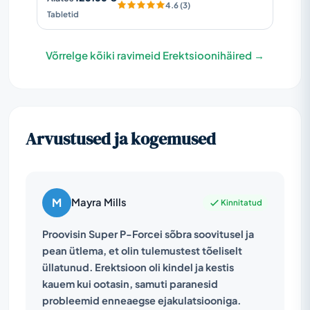
4.6 (3)
Tabletid
Võrrelge kõiki ravimeid Erektsioonihäired →
Arvustused ja kogemused
M
Mayra Mills
Kinnitatud
Proovisin Super P-Forcei sõbra soovitusel ja
pean ütlema, et olin tulemustest tõeliselt
üllatunud. Erektsioon oli kindel ja kestis
kauem kui ootasin, samuti paranesid
probleemid enneaegse ejakulatsiooniga.