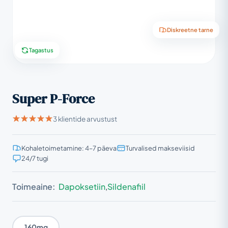
Diskreetne tarne
Tagastus
Super P-Force
3 klientide arvustust
Kohaletoimetamine: 4–7 päeva
Turvalised makseviisid
24/7 tugi
Toimeaine:
Dapoksetiin
,
Sildenafiil
160mg