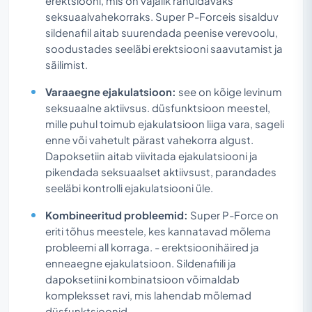
erektsiooni, mis on vajalik rahuldavaks
seksuaalvahekorraks. Super P-Forceis sisalduv
sildenafiil aitab suurendada peenise verevoolu,
soodustades seeläbi erektsiooni saavutamist ja
säilimist.
Varaaegne ejakulatsioon:
see on kõige levinum
seksuaalne aktiivsus. düsfunktsioon meestel,
mille puhul toimub ejakulatsioon liiga vara, sageli
enne või vahetult pärast vahekorra algust.
Dapoksetiin aitab viivitada ejakulatsiooni ja
pikendada seksuaalset aktiivsust, parandades
seeläbi kontrolli ejakulatsiooni üle.
Kombineeritud probleemid:
Super P-Force on
eriti tõhus meestele, kes kannatavad mõlema
probleemi all korraga. - erektsioonihäired ja
enneaegne ejakulatsioon. Sildenafiili ja
dapoksetiini kombinatsioon võimaldab
kompleksset ravi, mis lahendab mõlemad
düsfunktsioonid.