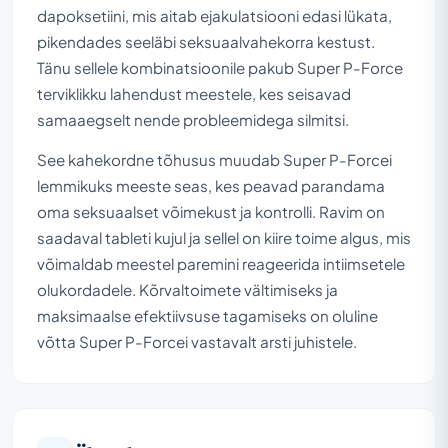
dapoksetiini, mis aitab ejakulatsiooni edasi lükata,
pikendades seeläbi seksuaalvahekorra kestust.
Tänu sellele kombinatsioonile pakub Super P-Force
terviklikku lahendust meestele, kes seisavad
samaaegselt nende probleemidega silmitsi.
See kahekordne tõhusus muudab Super P-Forcei
lemmikuks meeste seas, kes peavad parandama
oma seksuaalset võimekust ja kontrolli. Ravim on
saadaval tableti kujul ja sellel on kiire toime algus, mis
võimaldab meestel paremini reageerida intiimsetele
olukordadele. Kõrvaltoimete vältimiseks ja
maksimaalse efektiivsuse tagamiseks on oluline
võtta Super P-Forcei vastavalt arsti juhistele.