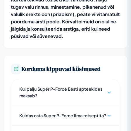
tugev valu rinnus, minestamine, pikenenud või
valulik erektsioon (priapism), peate viivitamatult
pöörduma arsti poole. Kõrvaltoimeid on oluline
jälgida ja konsulteerida arstiga, eriti kui need
püsivad või süvenevad.
Korduma kippuvad küsimused
Kui palju Super P-Force Eesti apteekides
maksab?
Kuidas osta Super P-Force ilma retseptita?