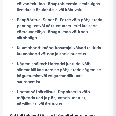
võivad tekkida kõhuprobleemid, sealhulgas
iiveldus, kõhulahtisus või kõhuvalu.
Peapööritus:
Super P-Force võib põhjustada
pearinglust või nõrkustunnet, eriti kui seda
võetakse tühja kõhuga. mao või koos
alkoholiga.
Kuumahood:
mõnel kasutajal võivad tekkida
kuumahood või näo ja kaela punetus.
Nägemishäired:
Harvadel juhtudel võib
sildenafiili kasutamine põhjustada nägemise
hägustumist või valgustundlikkuse
suurenemist.
Unetus või närvilisus:
Dapoksetiin võib
mõjutada und ja põhjustada unetust,
närvilisust. või ärrituvus
Kui teil tekivad tõsised kõrvaltoimed, nagu