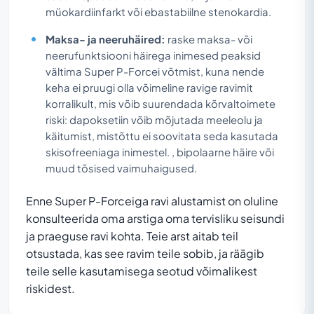
müokardiinfarkt või ebastabiilne stenokardia.
Maksa- ja neeruhäired:
raske maksa- või
neerufunktsiooni häirega inimesed peaksid
vältima Super P-Forcei võtmist, kuna nende
keha ei pruugi olla võimeline ravige ravimit
korralikult, mis võib suurendada kõrvaltoimete
riski: dapoksetiin võib mõjutada meeleolu ja
käitumist, mistõttu ei soovitata seda kasutada
skisofreeniaga inimestel. , bipolaarne häire või
muud tõsised vaimuhaigused.
Enne Super P-Forceiga ravi alustamist on oluline
konsulteerida oma arstiga oma tervisliku seisundi
ja praeguse ravi kohta. Teie arst aitab teil
otsustada, kas see ravim teile sobib, ja räägib
teile selle kasutamisega seotud võimalikest
riskidest.