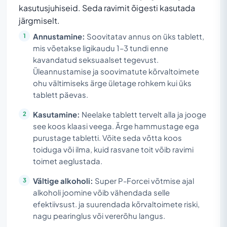
kasutusjuhiseid. Seda ravimit õigesti kasutada
järgmiselt.
Annustamine:
Soovitatav annus on üks tablett,
mis võetakse ligikaudu 1–3 tundi enne
kavandatud seksuaalset tegevust.
Üleannustamise ja soovimatute kõrvaltoimete
ohu vältimiseks ärge ületage rohkem kui üks
tablett päevas.
Kasutamine:
Neelake tablett tervelt alla ja jooge
see koos klaasi veega. Ärge hammustage ega
purustage tabletti. Võite seda võtta koos
toiduga või ilma, kuid rasvane toit võib ravimi
toimet aeglustada.
Vältige alkoholi:
Super P-Forcei võtmise ajal
alkoholi joomine võib vähendada selle
efektiivsust. ja suurendada kõrvaltoimete riski,
nagu pearinglus või vererõhu langus.