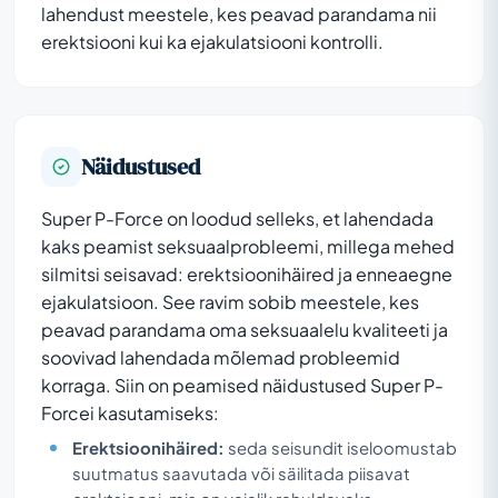
lahendust meestele, kes peavad parandama nii
erektsiooni kui ka ejakulatsiooni kontrolli.
Näidustused
Super P-Force on loodud selleks, et lahendada
kaks peamist seksuaalprobleemi, millega mehed
silmitsi seisavad: erektsioonihäired ja enneaegne
ejakulatsioon. See ravim sobib meestele, kes
peavad parandama oma seksuaalelu kvaliteeti ja
soovivad lahendada mõlemad probleemid
korraga. Siin on peamised näidustused Super P-
Forcei kasutamiseks:
Erektsioonihäired:
seda seisundit iseloomustab
suutmatus saavutada või säilitada piisavat