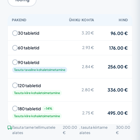
PAKEND
ÜHIKU KOHTA
HIND
96.00 €
30 tabletid
3.20 €
176.00 €
60 tabletid
2.93 €
90 tabletid
256.00 €
2.84 €
Tasuta tavaline kohaletoimetamine
120 tabletid
336.00 €
2.80 €
Tasuta kiire kohaletoimetamine
180 tabletid
495.00 €
2.75 €
Tasuta kiire kohaletoimetamine
Tasuta tarne tellimustele
200.00
, tasuta kiirtarne
300.00
alates
€
alates
€