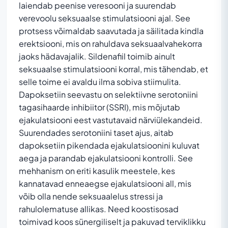
laiendab peenise veresooni ja suurendab
verevoolu seksuaalse stimulatsiooni ajal. See
protsess võimaldab saavutada ja säilitada kindla
erektsiooni, mis on rahuldava seksuaalvahekorra
jaoks hädavajalik. Sildenafiil toimib ainult
seksuaalse stimulatsiooni korral, mis tähendab, et
selle toime ei avaldu ilma sobiva stiimulita.
Dapoksetiin seevastu on selektiivne serotoniini
tagasihaarde inhibiitor (SSRI), mis mõjutab
ejakulatsiooni eest vastutavaid närviülekandeid.
Suurendades serotoniini taset ajus, aitab
dapoksetiin pikendada ejakulatsioonini kuluvat
aega ja parandab ejakulatsiooni kontrolli. See
mehhanism on eriti kasulik meestele, kes
kannatavad enneaegse ejakulatsiooni all, mis
võib olla nende seksuaalelus stressi ja
rahulolematuse allikas. Need koostisosad
toimivad koos sünergiliselt ja pakuvad terviklikku