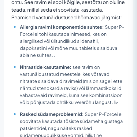
ohtu. See ravim ei sobi kõigile, seetõttu on oluline
teada, millal seda ei soovitata kasutada.
Peamised vastunäidustused hõlmavad järgmist:
Allergia ravimi komponentide suhtes:
Super P-
Forcei ei tohi kasutada inimesed, kes on
allergilised või ülitundlikud sildenafiili,
dapoksetiini või mõne muu tabletis sisalduva
abiaine suhtes. .
Nitraatide kasutamine:
see ravim on
vastunäidustatud meestele, kes võtavad
nitraate sisaldavaid ravimeid (mis on sageli ette
nähtud stenokardia raviks) või lämmastikoksiidi
vabastavaid ravimeid, kuna see kombinatsioon
võib põhjustada ohtlikku vererõhu langust. li>
Rasked südameprobleemid:
Super P-Forcei ei
soovitata kasutada tõsiste südamehaigustega
patsientidel, nagu näiteks rasked
südamepuudulikkuse vormid, hiljutine