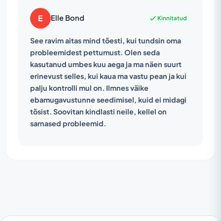
E
Elle Bond
Kinnitatud
See ravim aitas mind tõesti, kui tundsin oma
probleemidest pettumust. Olen seda
kasutanud umbes kuu aega ja ma näen suurt
erinevust selles, kui kaua ma vastu pean ja kui
palju kontrolli mul on. Ilmnes väike
ebamugavustunne seedimisel, kuid ei midagi
tõsist. Soovitan kindlasti neile, kellel on
sarnased probleemid.