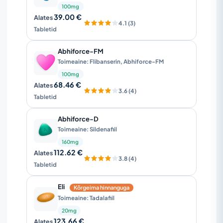
100mg
39.00 €
Alates
4.1 (3)
Tabletid
Abhiforce-FM
Toimeaine: Flibanserin, Abhiforce-FM
100mg
68.46 €
Alates
3.6 (4)
Tabletid
Abhiforce-D
Toimeaine: Sildenafiil
160mg
112.62 €
Alates
3.8 (4)
Tabletid
Eli
Kõrgeima hinnanguga
Toimeaine: Tadalafiil
20mg
123.66 €
Alates