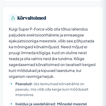
Kõrvaltoimed
Kuigi Super P-Force võib olla tõhus lahendus
paljudele erektsioonihäirete ja enneaegse
ejakulatsiooniga meestele, võib see põhjustada
ka mõningaid kõrvalmõjusid. Need mõjud ei
pruugi ilmneda kõigiga, kuid on oluline neist
teada ja olla valmis neid ära tundma. Kõige
sagedasemad kõrvaltoimed on tavaliselt kerged
kuni mõõdukad ja kipuvad taanduma, kui
organism ravimiga harjub.
Peavalud:
üks levinumaid kõrvalnähte on
peavalu, mis võib olla kerge kuni mõõdukalt
intensiivne.
Iiveldus ja seedehäired:
Mõnedel meestel