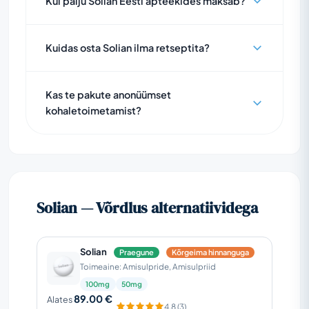
Kui palju Solian Eesti apteekides maksab?
Kuidas osta Solian ilma retseptita?
Kas te pakute anonüümset
kohaletoimetamist?
Solian — Võrdlus alternatiividega
Solian
Praegune
Kõrgeima hinnanguga
Toimeaine: Amisulpride, Amisulpriid
100mg
50mg
89.00 €
Alates
4.8 (3)