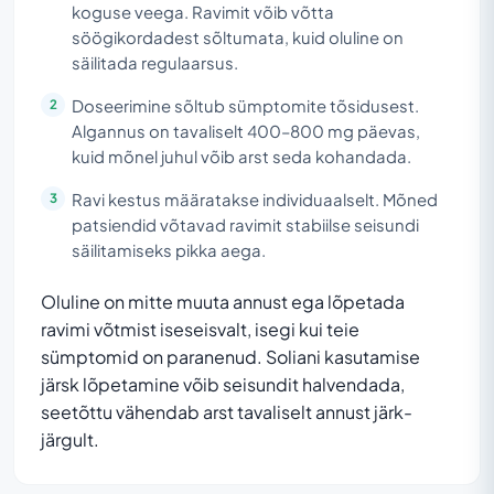
koguse veega. Ravimit võib võtta
söögikordadest sõltumata, kuid oluline on
säilitada regulaarsus.
Doseerimine sõltub sümptomite tõsidusest.
Algannus on tavaliselt 400–800 mg päevas,
kuid mõnel juhul võib arst seda kohandada.
Ravi kestus määratakse individuaalselt. Mõned
patsiendid võtavad ravimit stabiilse seisundi
säilitamiseks pikka aega.
Oluline on mitte muuta annust ega lõpetada
ravimi võtmist iseseisvalt, isegi kui teie
sümptomid on paranenud. Soliani kasutamise
järsk lõpetamine võib seisundit halvendada,
seetõttu vähendab arst tavaliselt annust järk-
järgult.