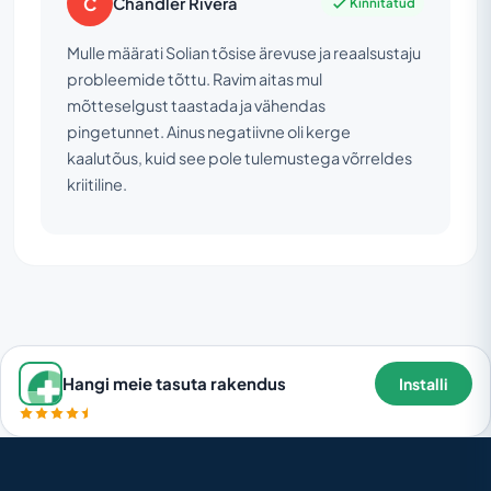
C
Chandler Rivera
Kinnitatud
Mulle määrati Solian tõsise ärevuse ja reaalsustaju
probleemide tõttu. Ravim aitas mul
mõtteselgust taastada ja vähendas
pingetunnet. Ainus negatiivne oli kerge
kaalutõus, kuid see pole tulemustega võrreldes
kriitiline.
Hangi meie tasuta rakendus
Installi