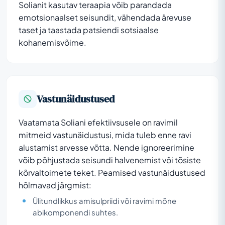
Solianit kasutav teraapia võib parandada
emotsionaalset seisundit, vähendada ärevuse
taset ja taastada patsiendi sotsiaalse
kohanemisvõime.
Vastunäidustused
Vaatamata Soliani efektiivsusele on ravimil
mitmeid vastunäidustusi, mida tuleb enne ravi
alustamist arvesse võtta. Nende ignoreerimine
võib põhjustada seisundi halvenemist või tõsiste
kõrvaltoimete teket. Peamised vastunäidustused
hõlmavad järgmist:
Ülitundlikkus amisulpriidi või ravimi mõne
abikomponendi suhtes.