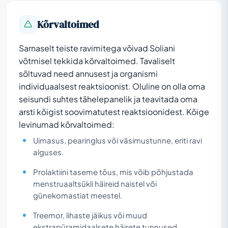
Kõrvaltoimed
Sarnaselt teiste ravimitega võivad Soliani
võtmisel tekkida kõrvaltoimed. Tavaliselt
sõltuvad need annusest ja organismi
individuaalsest reaktsioonist. Oluline on olla oma
seisundi suhtes tähelepanelik ja teavitada oma
arsti kõigist soovimatutest reaktsioonidest. Kõige
levinumad kõrvaltoimed:
Uimasus, pearinglus või väsimustunne, eriti ravi
alguses.
Prolaktiini taseme tõus, mis võib põhjustada
menstruaaltsükli häireid naistel või
günekomastiat meestel.
Treemor, lihaste jäikus või muud
ekstrapüramidaalsete häirete tunnused.