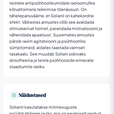
teistele antipsühhootikumidele iseloomulike
kõrvaltoimete tekkimise tõenäosust. On
tähelepanuväärne, et Solianil on kahekordne
efekt. Väikestes annustes võib see avaldada
stimuleerivat toimet, parandada motivatsiooni ja
vähendada apaatsust. Suuremates annustes
pärsib ravim agitatsiooni ja psühhootilisi
sümptomeid, aidates taastada vaimset
tasakaalu. See muudab Soliani sobivaks
skisofreenia ja teiste psühhooside erinevate
staadiumite raviks.
Näidustused
Solianit kasutatakse mitmesuguste
psüühikahäirete raviks, mis on peamiselt seotud