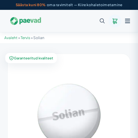
Säästa kuni 80%
oma ravimitelt — Kiire kohaletoimetamine
Avaleht
»
Tervis
»
Solian
Garanteeritud kvaliteet