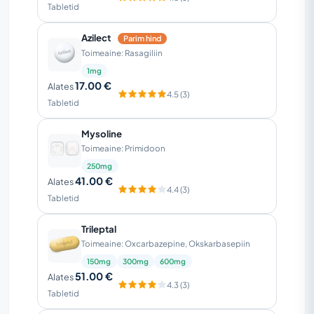
Tabletid
Azilect
Parim hind
Toimeaine: Rasagiliin
1mg
17.00 €
Alates
4.5 (3)
Tabletid
Mysoline
Toimeaine: Primidoon
250mg
41.00 €
Alates
4.4 (3)
Tabletid
Trileptal
Toimeaine: Oxcarbazepine, Okskarbasepiin
150mg
300mg
600mg
51.00 €
Alates
4.3 (3)
Tabletid