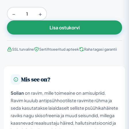
−
+
Lisa ostukorvi
SSL turvaline
Sertifitseeritud apteek
Raha tagasi garantii
Mis see on?
Solian
on ravim, mille toimeaine on amisulpriid.
Ravim kuulub antipsühhootiliste ravimite rühma ja
seda kasutatakse laialdaselt selliste psüühikahäirete
raviks nagu skisofreenia ja muud seisundid, millega
kaasnevad reaalsustaju häired, hallutsinatsioonid ja