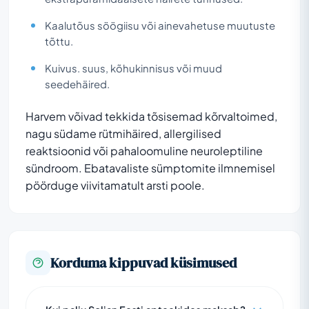
Kaalutõus söögiisu või ainevahetuse muutuste
tõttu.
Kuivus. suus, kõhukinnisus või muud
seedehäired.
Harvem võivad tekkida tõsisemad kõrvaltoimed,
nagu südame rütmihäired, allergilised
reaktsioonid või pahaloomuline neuroleptiline
sündroom. Ebatavaliste sümptomite ilmnemisel
pöörduge viivitamatult arsti poole.
Korduma kippuvad küsimused