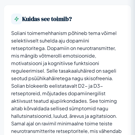
Kuidas see toimib?
Soliani toimemehhanism põhineb tema võimel
selektiivselt suhelda aju dopamiini
retseptoritega. Dopamiin on neurotransmitter,
mis mängib võtmerolli emotsioonide,
motivatsiooni ja kognitiivse funktsiooni
reguleerimisel. Selle tasakaaluhäired on sageli
seotud psüühikahäiretega nagu skisofreenia.
Solian blokeerib eelistatavalt D2- ja D3-
retseptoreid, mõjutades dopamiinergilist
aktiivsust teatud ajupiirkondades. See toiming
aitab kõrvaldada sellised sümptomid nagu
hallutsinatsioonid, luulud, ärevus ja agitatsioon.
Samal ajal on ravimil minimaalne toime teiste
neurotransmitterite retseptoritele, mis vähendab