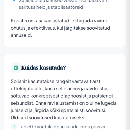
Suukaudsed lahused võivad sisaldada vett,
säilitusaineid ja stabilisaatoreid
Koostis on tasakaalustatud, et tagada ravimi
ohutus ja efektiivsus, kui järgitakse soovitatud
annuseid.
Kuidas kasutada?
Solianit kasutatakse rangelt vastavalt arsti
ettekirjutusele, kuna selle annus ja ravi kestus
sõltuvad konkreetsest diagnoosist ja patsiendi
seisundist. Enne ravi alustamist on oluline lugeda
juhiseid ja järgida kõiki spetsialisti soovitusi.
Üldised soovitused kasutamiseks:
Tablette võetakse suu kaudu koos piisava