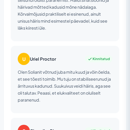
seisundi olulist paranemist. Hallutsinatsioonid ja
häirivad mõtted kadusid mõne nädalaga.
Kõrvalmõjusid praktiliselt ei esinenud, ainult
unisus häiris mind esimestel päevadel, kuid see
läks kiiresti üle.
U
Uriel Proctor
Kinnitatud
Olen Solianit võtnud juba mitu kuud ja võin öelda,
et see tõesti toimib. Mu tuju on stabiliseerunud ja
ärrituvus kadunud. Suukuivus veidi häiris, aga see
oli talutav. Peaasi, et elukvaliteet on oluliselt
paranenud.