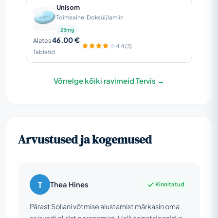
Unisom
Toimeaine: Doksüülamiin
25mg
46.00 €
Alates
4.4 (3)
Tabletid
Võrrelge kõiki ravimeid Tervis →
Arvustused ja kogemused
T
Thea Hines
Kinnitatud
Pärast Soliani võtmise alustamist märkasin oma