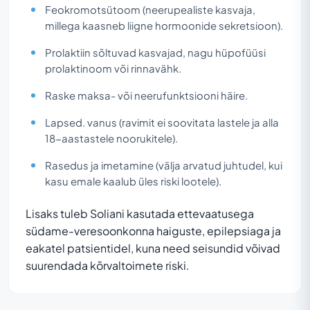
Feokromotsütoom (neerupealiste kasvaja,
millega kaasneb liigne hormoonide sekretsioon).
Prolaktiin sõltuvad kasvajad, nagu hüpofüüsi
prolaktinoom või rinnavähk.
Raske maksa- või neerufunktsiooni häire.
Lapsed. vanus (ravimit ei soovitata lastele ja alla
18-aastastele noorukitele).
Rasedus ja imetamine (välja arvatud juhtudel, kui
kasu emale kaalub üles riski lootele).
Lisaks tuleb Soliani kasutada ettevaatusega
südame-veresoonkonna haiguste, epilepsiaga ja
eakatel patsientidel, kuna need seisundid võivad
suurendada kõrvaltoimete riski.