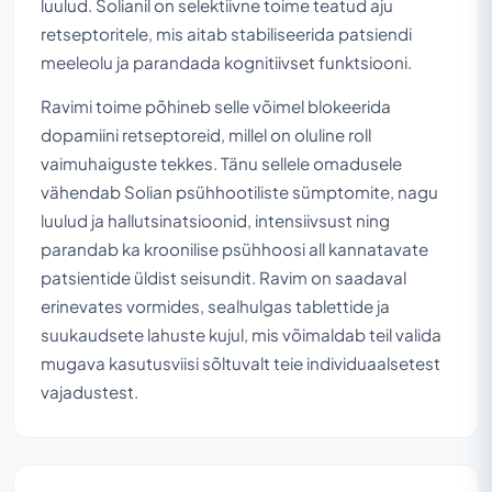
luulud. Solianil on selektiivne toime teatud aju
retseptoritele, mis aitab stabiliseerida patsiendi
meeleolu ja parandada kognitiivset funktsiooni.
Ravimi toime põhineb selle võimel blokeerida
dopamiini retseptoreid, millel on oluline roll
vaimuhaiguste tekkes. Tänu sellele omadusele
vähendab Solian psühhootiliste sümptomite, nagu
luulud ja hallutsinatsioonid, intensiivsust ning
parandab ka kroonilise psühhoosi all kannatavate
patsientide üldist seisundit. Ravim on saadaval
erinevates vormides, sealhulgas tablettide ja
suukaudsete lahuste kujul, mis võimaldab teil valida
mugava kasutusviisi sõltuvalt teie individuaalsetest
vajadustest.