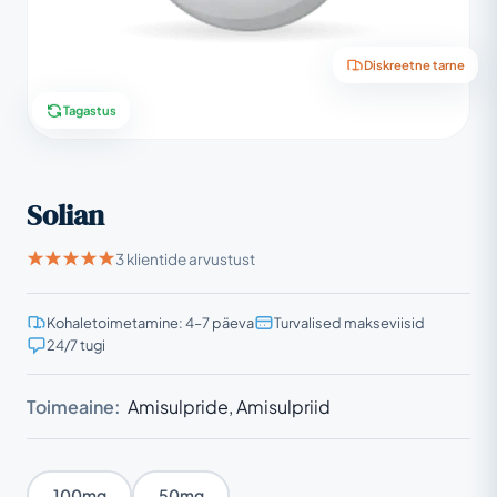
Diskreetne tarne
Tagastus
Solian
3 klientide arvustust
Kohaletoimetamine: 4–7 päeva
Turvalised makseviisid
24/7 tugi
Toimeaine:
Amisulpride, Amisulpriid
100mg
50mg