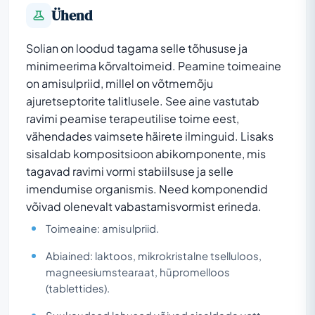
Ühend
Solian on loodud tagama selle tõhususe ja
minimeerima kõrvaltoimeid. Peamine toimeaine
on amisulpriid, millel on võtmemõju
ajuretseptorite talitlusele. See aine vastutab
ravimi peamise terapeutilise toime eest,
vähendades vaimsete häirete ilminguid. Lisaks
sisaldab kompositsioon abikomponente, mis
tagavad ravimi vormi stabiilsuse ja selle
imendumise organismis. Need komponendid
võivad olenevalt vabastamisvormist erineda.
Toimeaine: amisulpriid.
Abiained: laktoos, mikrokristalne tselluloos,
magneesiumstearaat, hüpromelloos
(tablettides).