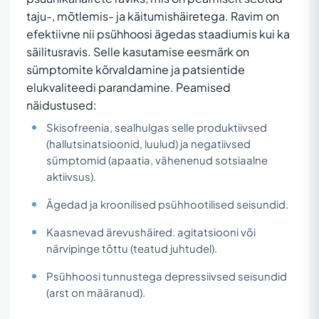
taju-, mõtlemis- ja käitumishäiretega. Ravim on
efektiivne nii psühhoosi ägedas staadiumis kui ka
säilitusravis. Selle kasutamise eesmärk on
sümptomite kõrvaldamine ja patsientide
elukvaliteedi parandamine. Peamised
näidustused:
Skisofreenia, sealhulgas selle produktiivsed
(hallutsinatsioonid, luulud) ja negatiivsed
sümptomid (apaatia, vähenenud sotsiaalne
aktiivsus).
Ägedad ja kroonilised psühhootilised seisundid.
Kaasnevad ärevushäired. agitatsiooni või
närvipinge tõttu (teatud juhtudel).
Psühhoosi tunnustega depressiivsed seisundid
(arst on määranud).