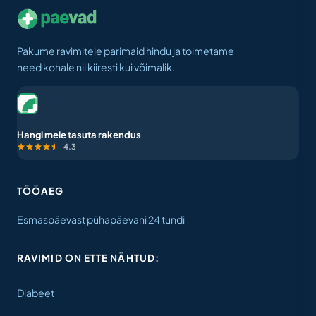
Pakume ravimitele parimaid hindu ja toimetame
need kohale nii kiiresti kui võimalik.
Hangi meie tasuta rakendus
4.3
TÖÖAEG
Esmaspäevast pühapäevani 24 tundi
RAVIMID ON ETTE NÄHTUD:
Diabeet