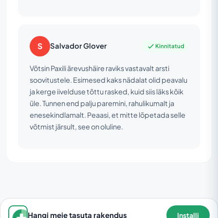
S
Salvador Glover
Kinnitatud
Võtsin Paxili ärevushäire raviks vastavalt arsti
soovitustele. Esimesed kaks nädalat olid peavalu
ja kerge iivelduse tõttu rasked, kuid siis läks kõik
üle. Tunnen end palju paremini, rahulikumalt ja
enesekindlamalt. Peaasi, et mitte lõpetada selle
võtmist järsult, see on oluline.
Hangi meie tasuta rakendus
Installi