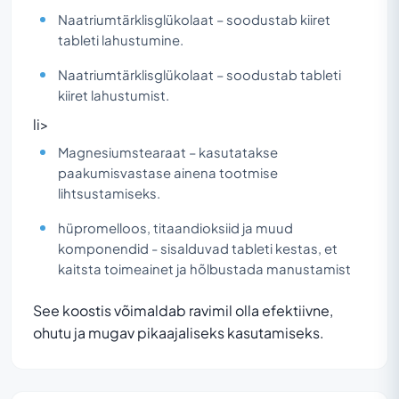
Naatriumtärklisglükolaat – soodustab kiiret
tableti lahustumine.
Naatriumtärklisglükolaat – soodustab tableti
kiiret lahustumist.
li>
Magnesiumstearaat – kasutatakse
paakumisvastase ainena tootmise
lihtsustamiseks.
hüpromelloos, titaandioksiid ja muud
komponendid - sisalduvad tableti kestas, et
kaitsta toimeainet ja hõlbustada manustamist
See koostis võimaldab ravimil olla efektiivne,
ohutu ja mugav pikaajaliseks kasutamiseks.