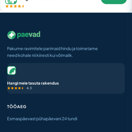
Pakume ravimitele parimaid hindu ja toimetame
need kohale nii kiiresti kui võimalik.
Hangi meie tasuta rakendus
4.3
TÖÖAEG
Esmaspäevast pühapäevani 24 tundi