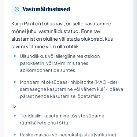
Vastunäidustused
Kuigi Paxil on tõhus ravi, on selle kasutamine
mõnel juhul vastunäidustatud. Enne ravi
alustamist on oluline välistada olukorrad, kus
ravimi võtmine võib olla ohtlik.
Ülitundlikkus või allergiline reaktsioon
paroksetiini või ravimi mis tahes
abikomponentide suhtes.
Monoamiini oksüdaasi inhibiitorite (MAOI-de)
samaaegne kasutamine või vähem kui 14 päeva
pärast nende kasutamise lõpetamist.
li>
Tioridasiini kasutamine tõsiste südame
rütmihäirete ohu tõttu.
Raske maksa- või neerukahjustus (valikuline)