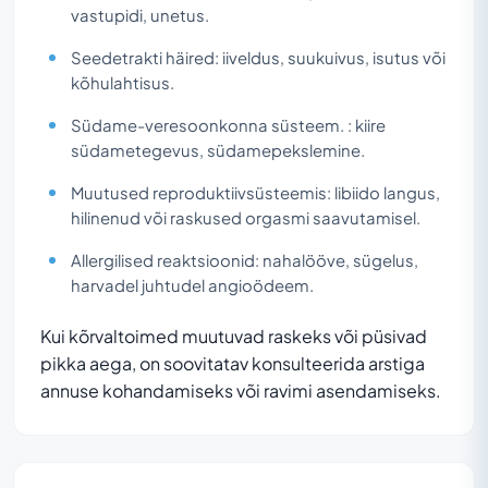
vastupidi, unetus.
Seedetrakti häired: iiveldus, suukuivus, isutus või
kõhulahtisus.
Südame-veresoonkonna süsteem. : kiire
südametegevus, südamepekslemine.
Muutused reproduktiivsüsteemis: libiido langus,
hilinenud või raskused orgasmi saavutamisel.
Allergilised reaktsioonid: nahalööve, sügelus,
harvadel juhtudel angioödeem.
Kui kõrvaltoimed muutuvad raskeks või püsivad
pikka aega, on soovitatav konsulteerida arstiga
annuse kohandamiseks või ravimi asendamiseks.