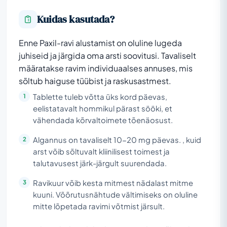
Kuidas kasutada?
Enne Paxil-ravi alustamist on oluline lugeda
juhiseid ja järgida oma arsti soovitusi. Tavaliselt
määratakse ravim individuaalses annuses, mis
sõltub haiguse tüübist ja raskusastmest.
Tablette tuleb võtta üks kord päevas,
eelistatavalt hommikul pärast sööki, et
vähendada kõrvaltoimete tõenäosust.
Algannus on tavaliselt 10-20 mg päevas. , kuid
arst võib sõltuvalt kliinilisest toimest ja
talutavusest järk-järgult suurendada.
Ravikuur võib kesta mitmest nädalast mitme
kuuni. Võõrutusnähtude vältimiseks on oluline
mitte lõpetada ravimi võtmist järsult.