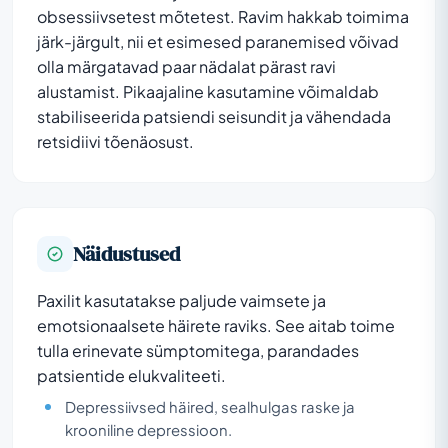
obsessiivsetest mõtetest. Ravim hakkab toimima
järk-järgult, nii et esimesed paranemised võivad
olla märgatavad paar nädalat pärast ravi
alustamist. Pikaajaline kasutamine võimaldab
stabiliseerida patsiendi seisundit ja vähendada
retsidiivi tõenäosust.
Näidustused
Paxilit kasutatakse paljude vaimsete ja
emotsionaalsete häirete raviks. See aitab toime
tulla erinevate sümptomitega, parandades
patsientide elukvaliteeti.
Depressiivsed häired, sealhulgas raske ja
krooniline depressioon.