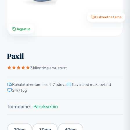
Diskreetne tarne
Tagastus
Paxil
3 klientide arvustust
Kohaletoimetamine: 4–7 päeva
Turvalised makseviisid
24/7 tugi
Toimeaine:
Paroksetiin
20mg
30mg
40mg