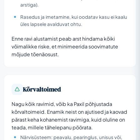
arstiga).
Rasedus ja imetamine, kui oodatav kasu ei kaalu
üles lapsele avalduvat ohtu.
Enne ravi alustamist peab arst hindama kõiki
võimalikke riske, et minimeerida soovimatute
mõjude tõenäosust.
Kõrvaltoimed
Nagu kõik ravimid, võib ka Paxil põhjustada
kõrvaltoimeid. Enamik neist on ajutised ja kaovad
pärast keha kohanemist ravimiga, kuid oluline on
teada, millele tähelepanu pöörata.
Närvisüsteem: peavalu, pearinglus, unisus või,