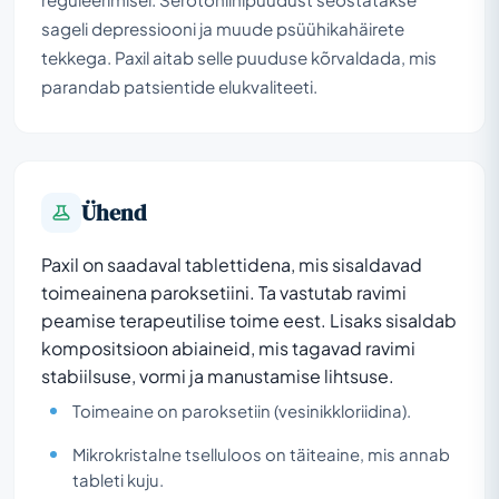
sageli depressiooni ja muude psüühikahäirete
tekkega. Paxil aitab selle puuduse kõrvaldada, mis
parandab patsientide elukvaliteeti.
Ühend
Paxil on saadaval tablettidena, mis sisaldavad
toimeainena paroksetiini. Ta vastutab ravimi
peamise terapeutilise toime eest. Lisaks sisaldab
kompositsioon abiaineid, mis tagavad ravimi
stabiilsuse, vormi ja manustamise lihtsuse.
Toimeaine on paroksetiin (vesinikkloriidina).
Mikrokristalne tselluloos on täiteaine, mis annab
tableti kuju.