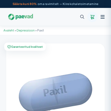
Säästa kuni 80%
oma ravimitelt — Kiire kohaletoimetamine
Avaleht
»
Depressioon
»
Paxil
Garanteeritud kvaliteet