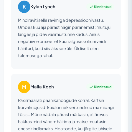
K
Kylan Lynch
Kinnitatud
Mind raviti selle ravimiga depressiooni vastu.
Umbes kuu aja pärast nägin paranemist: mu tuju
langes ja pidev väsimustunne kadus. Ainus
negatiivne on see, et kuuri alguses oli uni veidi
häiritud, kuid siis läks see üle. Üldiselt olen
tulemusega rahul.
M
Malia Koch
Kinnitatud
Paxil määrati paanikahoogude korral. Kartsin
kõrvalmõjusid, kuid õnneks ei tundnud ma midagi
tõsist. Mõne nädala pärast märkasin, et ärevus
hakkas mind vähem häirima ja ma ise muutusin
enesekindlamaks. Hea toode, kui järgite juhiseid.