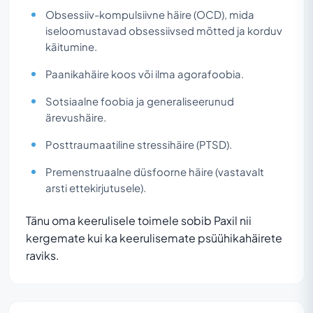
Obsessiiv-kompulsiivne häire (OCD), mida
iseloomustavad obsessiivsed mõtted ja korduv
käitumine.
Paanikahäire koos või ilma agorafoobia.
Sotsiaalne foobia ja generaliseerunud
ärevushäire.
Posttraumaatiline stressihäire (PTSD).
Premenstruaalne düsfoorne häire (vastavalt
arsti ettekirjutusele).
Tänu oma keerulisele toimele sobib Paxil nii
kergemate kui ka keerulisemate psüühikahäirete
raviks.