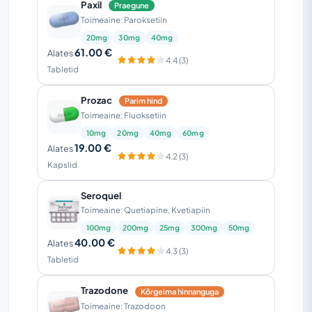
Paxil
Praegune
Toimeaine: Paroksetiin
20mg
30mg
40mg
61.00 €
Alates
4.4 (3)
Tabletid
Prozac
Parim hind
Toimeaine: Fluoksetiin
10mg
20mg
40mg
60mg
19.00 €
Alates
4.2 (3)
Kapslid
Seroquel
Toimeaine: Quetiapine, Kvetiapiin
100mg
200mg
25mg
300mg
50mg
40.00 €
Alates
4.3 (3)
Tabletid
Trazodone
Kõrgeima hinnanguga
Toimeaine: Trazodoon