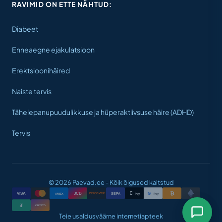
RAVIMID ON ETTE NÄHTUD:
Diabeet
Enneaegne ejakulatsioon
Erektsioonihäired
Naiste tervis
Tähelepanupuudulikkuse ja hüperaktiivsuse häire (ADHD)
Tervis
© 2026 Paevad.ee - Kõik õigused kaitstud
₿

VISA
JCB
G
AMEX
SEPA
Pay
Pay
DISCOVER
₮
CRYPTO
Teie usaldusväärne internetiapteek