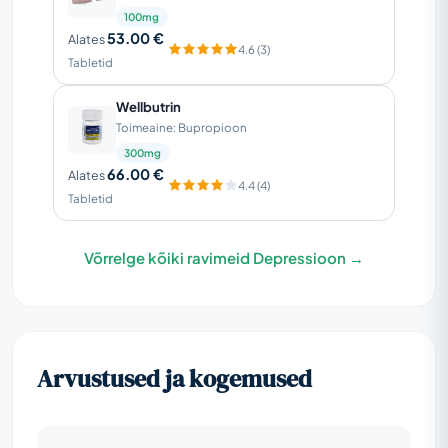
100mg
53.00 €
Alates
4.6 (3)
Tabletid
Wellbutrin
Toimeaine: Bupropioon
300mg
66.00 €
Alates
4.4 (4)
Tabletid
Võrrelge kõiki ravimeid Depressioon →
Arvustused ja kogemused