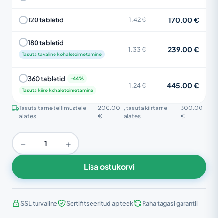
170.00 €
120 tabletid
1.42 €
180 tabletid
239.00 €
1.33 €
Tasuta tavaline kohaletoimetamine
360 tabletid
445.00 €
1.24 €
Tasuta kiire kohaletoimetamine
Tasuta tarne tellimustele
200.00
, tasuta kiirtarne
300.00
alates
€
alates
€
−
+
Lisa ostukorvi
SSL turvaline
Sertifitseeritud apteek
Raha tagasi garantii