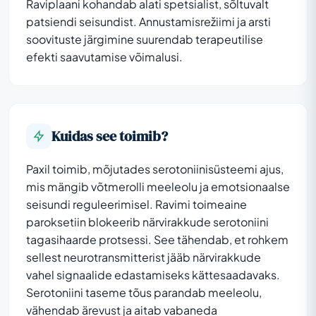
Raviplaani kohandab alati spetsialist, sõltuvalt
patsiendi seisundist. Annustamisrežiimi ja arsti
soovituste järgimine suurendab terapeutilise
efekti saavutamise võimalusi.
Kuidas see toimib?
Paxil toimib, mõjutades serotoniinisüsteemi ajus,
mis mängib võtmerolli meeleolu ja emotsionaalse
seisundi reguleerimisel. Ravimi toimeaine
paroksetiin blokeerib närvirakkude serotoniini
tagasihaarde protsessi. See tähendab, et rohkem
sellest neurotransmitterist jääb närvirakkude
vahel signaalide edastamiseks kättesaadavaks.
Serotoniini taseme tõus parandab meeleolu,
vähendab ärevust ja aitab vabaneda