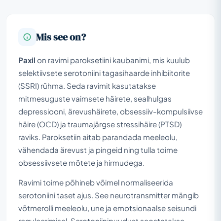
Mis see on?
Paxil
on ravimi paroksetiini kaubanimi, mis kuulub
selektiivsete serotoniini tagasihaarde inhibiitorite
(SSRI) rühma. Seda ravimit kasutatakse
mitmesuguste vaimsete häirete, sealhulgas
depressiooni, ärevushäirete, obsessiiv-kompulsiivse
häire (OCD) ja traumajärgse stressihäire (PTSD)
raviks. Paroksetiin aitab parandada meeleolu,
vähendada ärevust ja pingeid ning tulla toime
obsessiivsete mõtete ja hirmudega.
Ravimi toime põhineb võimel normaliseerida
serotoniini taset ajus. See neurotransmitter mängib
võtmerolli meeleolu, une ja emotsionaalse seisundi
reguleerimisel. Serotoniinipuudust seostatakse