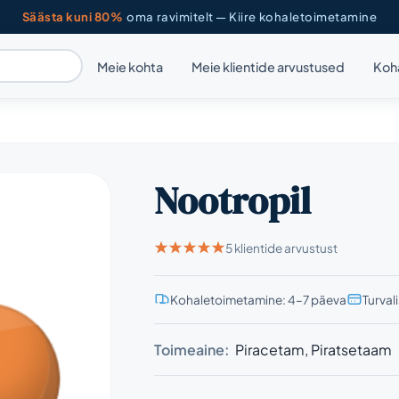
Säästa kuni 80%
oma ravimitelt — Kiire kohaletoimetamine
Meie kohta
Meie klientide arvustused
Koh
Nootropil
5 klientide arvustust
Kohaletoimetamine: 4–7 päeva
Turval
Toimeaine:
Piracetam, Piratsetaam