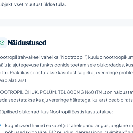
ubjektiivset muutust üldse tulla.
Näidustused
ootropil (rahvakeeli vahel ka “Nootroopil”) kuulub nootroopi
älu ja ajutegevuse funktsioonide toetamisele olukordades, kus 
õttu. Praktikas seostatakse kasutust sageli aju vereringe probl
eab alati arst.
OOTROPIL ÕHUK. POLÜM. TBL 800MG N60 (TML) on näidustatud 
eda seostatakse ka aju vereringe häiretega, kui arst peab pirats
üüpilised olukorrad, kus Nootropili Eestis kasutatakse:
kognitiivsed häired eakatel (nt tähelepanu langus, aeglane m
põhjused (kilpnääre, B12 puudus, depressioon, ravimite kõrv