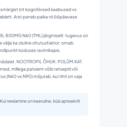
esmärgist (nt kognitiivsed kaebused vs
blett. Arst paneb paika nii ööpäevase
L 800MG N60 (TML) järgmiselt: tugevus on
välja ka oluline ohutusfaktor: omab
trollpunkt koduses ravimikapis.
paar nädalat. NOOTROPIL ÕHUK. POLÜM.KAT.
 millega patsient võib retseptil või
us (N60 vs N90) mõjutab, kui tihti on vaja
i neelamine on keeruline, küsi apteekrilt