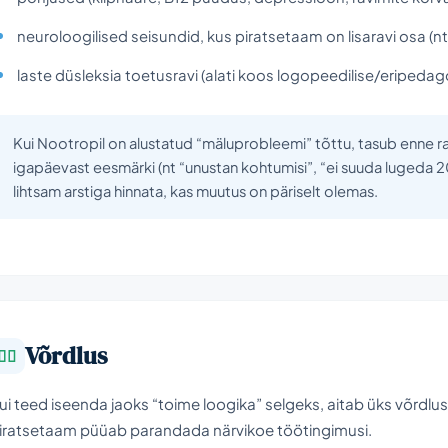
neuroloogilised seisundid, kus piratsetaam on lisaravi osa (
laste düsleksia toetusravi (alati koos logopeedilise/eripeda
Kui Nootropil on alustatud “mäluprobleemi” tõttu, tasub enne ra
igapäevast eesmärki (nt “unustan kohtumisi”, “ei suuda lugeda 20 
lihtsam arstiga hinnata, kas muutus on päriselt olemas.
Võrdlus
ui teed iseenda jaoks “toime loogika” selgeks, aitab üks võrdlus
iratsetaam püüab parandada närvikoe töötingimusi.