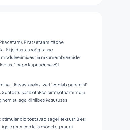
(Piracetam). Piratsetaami täpne
ta. Kirjeldustes räägitakse
s) moduleerimisest ja rakumembraanide
kindlust” hapnikupuuduse või
ine. Lihtsas keeles: veri “voolab paremini”
a. Seetõttu käsitletakse piratsetaami mõju
nemist, aga kliinilises kasutuses
: stimulandid tõstavad sageli erksust üles;
gale patsiendile ja mõnel ei pruugi