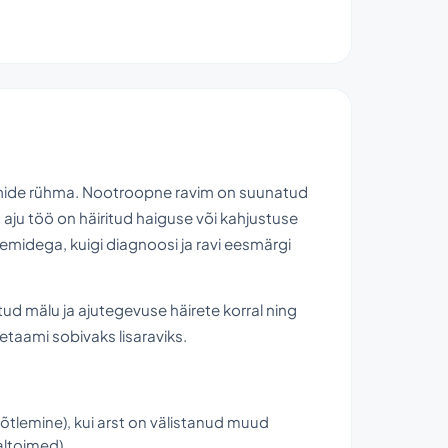
kumide rühma. Nootroopne ravim on suunatud
aju töö on häiritud haiguse või kahjustuse
eemidega, kuigi diagnoosi ja ravi eesmärgi
mälu ja ajutegevuse häirete korral ning
etaami sobivaks lisaraviks.
õtlemine), kui arst on välistanud muud
altoimed)