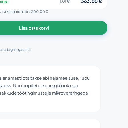
363.00 €
1.01 €
amine
suta kiirtarne alates
300.00 €
Lisa ostukorvi
aha tagasi garantii
iis enamasti otsitakse abi hajameelsuse, “udu
jaoks. Nootropil ei ole energiajook ega
rvirakkude töötingimuste ja mikrovereringega