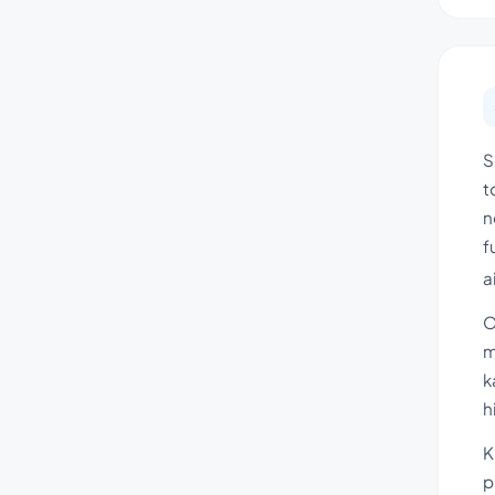
S
t
n
f
a
O
m
k
h
K
p