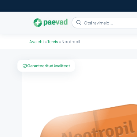
Avaleht
»
Tervis
»
Nootropil
Garanteeritud kvaliteet