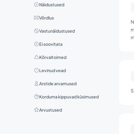
Näidustused
Võrdlus
N
m
Vastunäidustused
m
Ei soovitata
Kõrvaltoimed
Levinud vead
Arstide arvamused
S
Korduma kippuvad küsimused
Arvustused