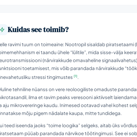
Kuidas see toimib?
elle ravimi tuum on toimeaine: Nootropil sisaldab piratsetaami 
oimemehhanism ei taandu ühele “lülitile”, mida sisse-välja keera
eurotransmissiooni (närvirakkude omavaheline signaalivahetu
unktsiooni toetamisest, mis võib parandada närvirakkude “töö
[1]
inevahetusliku stressi tingimustes
.
luline tehniline nüanss on vere reoloogiliste omaduste parandam
ikrotasandil, ilma et ravim peaks veresooni aktiivselt laiendam
a aju mikrovereringe kaudu. Inimesed ootavad vahel kohest selgi
innatakse mõju pigem nädalate kaupa, mitte tundidega.
ui teed iseenda jaoks “toime loogika” selgeks, aitab üks võrdlus
iratsetaam püüab parandada närvikoe töötingimusi. See ei sobi i