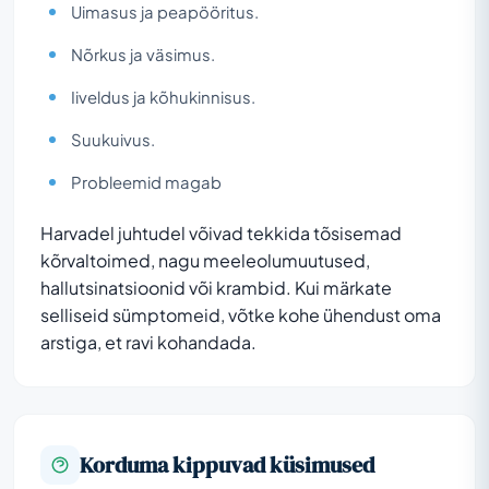
Uimasus ja peapööritus.
Nõrkus ja väsimus.
Iiveldus ja kõhukinnisus.
Suukuivus.
Probleemid magab
Harvadel juhtudel võivad tekkida tõsisemad
kõrvaltoimed, nagu meeleolumuutused,
hallutsinatsioonid või krambid. Kui märkate
selliseid sümptomeid, võtke kohe ühendust oma
arstiga, et ravi kohandada.
Korduma kippuvad küsimused