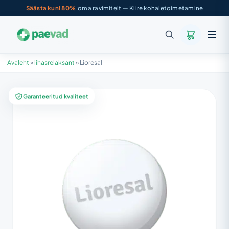
Säästa kuni 80%
oma ravimitelt — Kiire kohaletoimetamine
Avaleht
»
lihasrelaksant
»
Lioresal
Garanteeritud kvaliteet