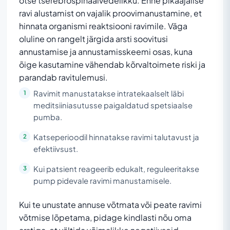
otse tserebrospinaalvedelikku. Enne pikaajalise
ravi alustamist on vajalik proovimanustamine, et
hinnata organismi reaktsiooni ravimile. Väga
oluline on rangelt järgida arsti soovitusi
annustamise ja annustamisskeemi osas, kuna
õige kasutamine vähendab kõrvaltoimete riski ja
parandab ravitulemusi.
Ravimit manustatakse intratekaalselt läbi
meditsiiniasutusse paigaldatud spetsiaalse
pumba.
Katseperioodil hinnatakse ravimi talutavust ja
efektiivsust.
Kui patsient reageerib edukalt, reguleeritakse
pump pidevale ravimi manustamisele.
Kui te unustate annuse võtmata või peate ravimi
võtmise lõpetama, pidage kindlasti nõu oma