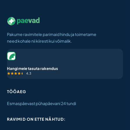
Pakume ravimitele parimaid hindu ja toimetame
need kohale nii kiiresti kui võimalik.
Hangi meie tasuta rakendus
4.3
TÖÖAEG
Esmaspäevast pühapäevani 24 tundi
RAVIMID ON ETTE NÄHTUD: