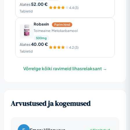
52.00 €
Alates
4.4 (3)
Tabletid
Robaxin
Parim hind
Toimeaine: Metokarbamool
500mg
40.00 €
Alates
4.2 (3)
Tabletid
Võrrelge kõiki ravimeid lihasrelaksant →
Arvustused ja kogemused