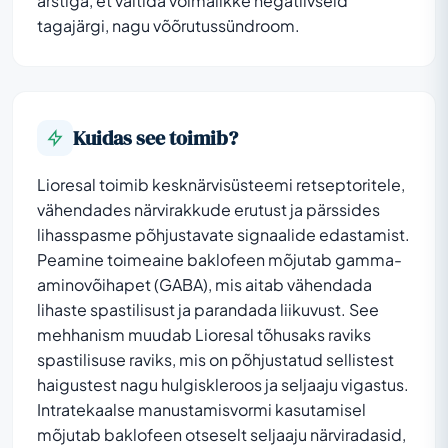
arstiga, et vältida võimalikke negatiivseid
tagajärgi, nagu võõrutussündroom.
Kuidas see toimib?
Lioresal toimib kesknärvisüsteemi retseptoritele,
vähendades närvirakkude erutust ja pärssides
lihasspasme põhjustavate signaalide edastamist.
Peamine toimeaine baklofeen mõjutab gamma-
aminovõihapet (GABA), mis aitab vähendada
lihaste spastilisust ja parandada liikuvust. See
mehhanism muudab Lioresal tõhusaks raviks
spastilisuse raviks, mis on põhjustatud sellistest
haigustest nagu hulgiskleroos ja seljaaju vigastus.
Intratekaalse manustamisvormi kasutamisel
mõjutab baklofeen otseselt seljaaju närviradasid,