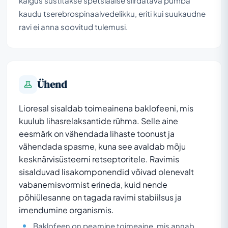
käigus süstitakse spetsiaalse siirdatava pumba
kaudu tserebrospinaalvedelikku, eriti kui suukaudne
ravi ei anna soovitud tulemusi.
Ühend
Lioresal sisaldab toimeainena baklofeeni, mis
kuulub lihasrelaksantide rühma. Selle aine
eesmärk on vähendada lihaste toonust ja
vähendada spasme, kuna see avaldab mõju
kesknärvisüsteemi retseptoritele. Ravimis
sisalduvad lisakomponendid võivad olenevalt
vabanemisvormist erineda, kuid nende
põhiülesanne on tagada ravimi stabiilsus ja
imendumine organismis.
Baklofeen on peamine toimeaine, mis annab