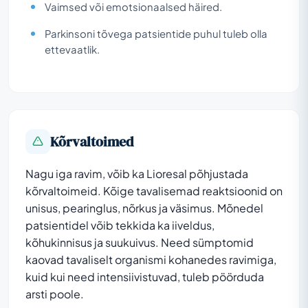
Vaimsed või emotsionaalsed häired.
Parkinsoni tõvega patsientide puhul tuleb olla
ettevaatlik.
Kõrvaltoimed
Nagu iga ravim, võib ka Lioresal põhjustada
kõrvaltoimeid. Kõige tavalisemad reaktsioonid on
unisus, pearinglus, nõrkus ja väsimus. Mõnedel
patsientidel võib tekkida ka iiveldus,
kõhukinnisus ja suukuivus. Need sümptomid
kaovad tavaliselt organismi kohanedes ravimiga,
kuid kui need intensiivistuvad, tuleb pöörduda
arsti poole.