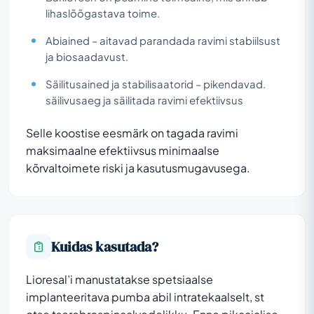
lihaslõõgastava toime.
Abiained – aitavad parandada ravimi stabiilsust
ja biosaadavust.
Säilitusained ja stabilisaatorid – pikendavad.
säilivusaeg ja säilitada ravimi efektiivsus
Selle koostise eesmärk on tagada ravimi
maksimaalne efektiivsus minimaalse
kõrvaltoimete riski ja kasutusmugavusega.
Kuidas kasutada?
Lioresal’i manustatakse spetsiaalse
implanteeritava pumba abil intratekaalselt, st