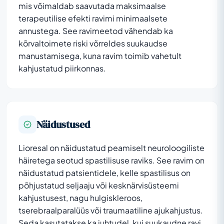
mis võimaldab saavutada maksimaalse
terapeutilise efekti ravimi minimaalsete
annustega. See ravimeetod vähendab ka
kõrvaltoimete riski võrreldes suukaudse
manustamisega, kuna ravim toimib vahetult
kahjustatud piirkonnas.
Näidustused
Lioresal on näidustatud peamiselt neuroloogiliste
häiretega seotud spastilisuse raviks. See ravim on
näidustatud patsientidele, kelle spastilisus on
põhjustatud seljaaju või kesknärvisüsteemi
kahjustusest, nagu hulgiskleroos,
tserebraalparalüüs või traumaatiline ajukahjustus.
Seda kasutatakse ka juhtudel, kui suukaudne ravi