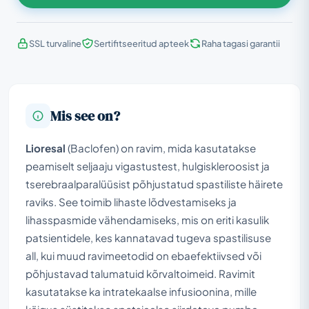
SSL turvaline
Sertifitseeritud apteek
Raha tagasi garantii
Mis see on?
Lioresal
(Baclofen) on ravim, mida kasutatakse
peamiselt seljaaju vigastustest, hulgiskleroosist ja
tserebraalparalüüsist põhjustatud spastiliste häirete
raviks. See toimib lihaste lõdvestamiseks ja
lihasspasmide vähendamiseks, mis on eriti kasulik
patsientidele, kes kannatavad tugeva spastilisuse
all, kui muud ravimeetodid on ebaefektiivsed või
põhjustavad talumatuid kõrvaltoimeid. Ravimit
kasutatakse ka intratekaalse infusioonina, mille