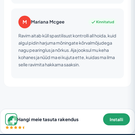
M
Mariana Mcgee
Kinnitatud
Ravim aitab küll spastilisust kontrolli all hoida, kuid
algul pidin harjuma mõningate kõrvalmõjudega
nagu pearinglus ja nõrkus. Aja jooksul mu keha
kohanes ja nüüd ma ei kujuta ette, kuidas ma ilma
selle ravimita hakkama saaksin.
Hangi meie tasuta rakendus
Installi