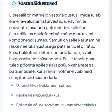
Vastunäidustused
Lioresalil on mitmeid vastunäidustusi, mida tuleb
enne ravi alustamist arvestada. Ravimit ei
soovitata kasutada patsientidel, kellel on
ülitundlikkus baklofeeni või mõne muu ravimi
komponendi suhtes. Samuti on selle kasutamine
raske neerukahjustusega patsientidel piiratud,
kuna baklofeen eritub neerude kaudu ja võib
haigusseisundit süvendada. Erilist tähelepanu
tuleb pöörata epilepsia ja psüühikahäiretega
patsientidele, kuna ravimi võtmine võib neid
sümptomeid suurendada.
Ülitundlikkus baklofeeni suhtes.
Raske neerupuudulikkus.
Epilepsia või eelsoodumus krampide tekkeks.