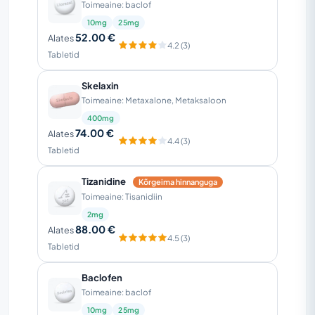
Toimeaine: baclof
10mg
25mg
52.00 €
Alates
4.2 (3)
Tabletid
Skelaxin
Toimeaine: Metaxalone, Metaksaloon
400mg
74.00 €
Alates
4.4 (3)
Tabletid
Tizanidine
Kõrgeima hinnanguga
Toimeaine: Tisanidiin
2mg
88.00 €
Alates
4.5 (3)
Tabletid
Baclofen
Toimeaine: baclof
10mg
25mg