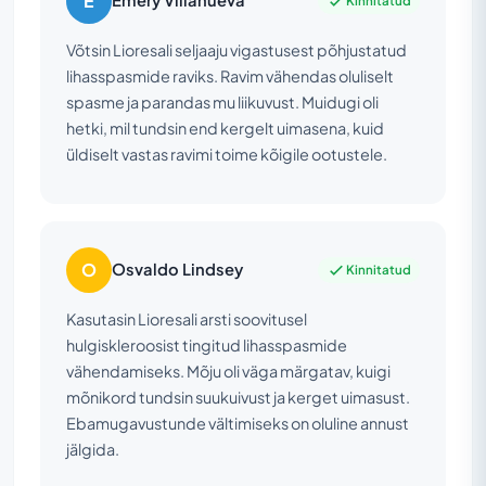
E
Emery Villanueva
Kinnitatud
Võtsin Lioresali seljaaju vigastusest põhjustatud
lihasspasmide raviks. Ravim vähendas oluliselt
spasme ja parandas mu liikuvust. Muidugi oli
hetki, mil tundsin end kergelt uimasena, kuid
üldiselt vastas ravimi toime kõigile ootustele.
O
Osvaldo Lindsey
Kinnitatud
Kasutasin Lioresali arsti soovitusel
hulgiskleroosist tingitud lihasspasmide
vähendamiseks. Mõju oli väga märgatav, kuigi
mõnikord tundsin suukuivust ja kerget uimasust.
Ebamugavustunde vältimiseks on oluline annust
jälgida.