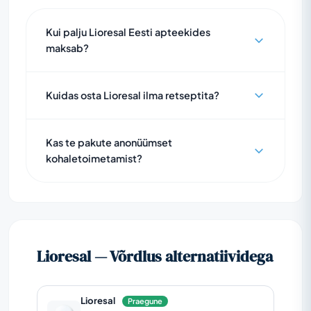
Kui palju Lioresal Eesti apteekides
maksab?
Kuidas osta Lioresal ilma retseptita?
Kas te pakute anonüümset
kohaletoimetamist?
Lioresal — Võrdlus alternatiividega
Lioresal
Praegune