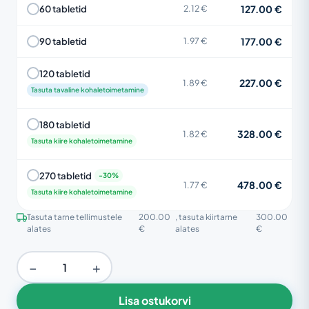
127.00 €
60 tabletid
2.12 €
177.00 €
90 tabletid
1.97 €
120 tabletid
227.00 €
1.89 €
Tasuta tavaline kohaletoimetamine
180 tabletid
328.00 €
1.82 €
Tasuta kiire kohaletoimetamine
270 tabletid
478.00 €
1.77 €
Tasuta kiire kohaletoimetamine
Tasuta tarne tellimustele
200.00
, tasuta kiirtarne
300.00
alates
€
alates
€
−
+
Lisa ostukorvi