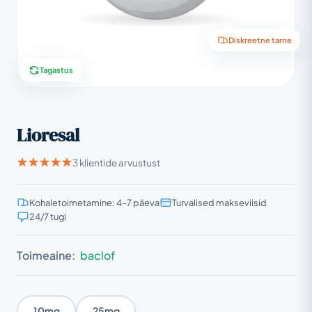
Diskreetne tarne
Tagastus
Lioresal
3 klientide arvustust
Kohaletoimetamine: 4–7 päeva
Turvalised makseviisid
24/7 tugi
Toimeaine:
baclof
10mg
25mg