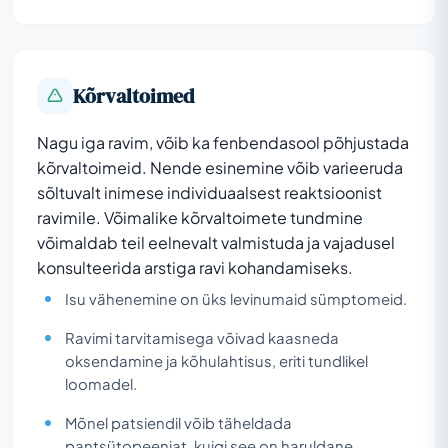
Kõrvaltoimed
Nagu iga ravim, võib ka fenbendasool põhjustada
kõrvaltoimeid. Nende esinemine võib varieeruda
sõltuvalt inimese individuaalsest reaktsioonist
ravimile. Võimalike kõrvaltoimete tundmine
võimaldab teil eelnevalt valmistuda ja vajadusel
konsulteerida arstiga ravi kohandamiseks.
Isu vähenemine on üks levinumaid sümptomeid.
Ravimi tarvitamisega võivad kaasneda
oksendamine ja kõhulahtisus, eriti tundlikel
loomadel.
Mõnel patsiendil võib täheldada
pantsütopeeniat, kuigi see on haruldane.