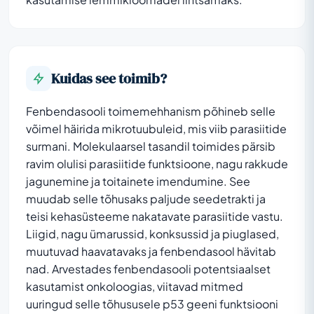
Kuidas see toimib?
Fenbendasooli toimemehhanism põhineb selle
võimel häirida mikrotuubuleid, mis viib parasiitide
surmani. Molekulaarsel tasandil toimides pärsib
ravim olulisi parasiitide funktsioone, nagu rakkude
jagunemine ja toitainete imendumine. See
muudab selle tõhusaks paljude seedetrakti ja
teisi kehasüsteeme nakatavate parasiitide vastu.
Liigid, nagu ümarussid, konksussid ja piuglased,
muutuvad haavatavaks ja fenbendasool hävitab
nad. Arvestades fenbendasooli potentsiaalset
kasutamist onkoloogias, viitavad mitmed
uuringud selle tõhususele p53 geeni funktsiooni