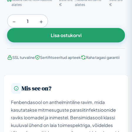
alates
€
alates
€
−
+
Lisa ostukorvi
SSL turvaline
Sertifitseeritud apteek
Raha tagasi garantii
Mis see on?
Fenbendasool on anthelmintiline ravim, mida
kasutatakse mitmesuguste parasiitinfektsioonide
raviks loomadel ja inimestel. Bensimidasooli klassi
kuuluval ühend on laia toimespektriga, võideldes