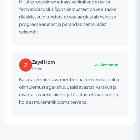
Hiljuti proovisin oma kassi vähirakkude raviks
fenbendasooli. Lõpptulemustest on veel raske
rääkida, kuid tundub, et see aeglustab haiguse
progresseerumist ja parandab tema üldist
seisundit.
Zayd Horn
Z
Kinnitatud
Pärnu
Kasutasin ennetava meetmena fenbendasooli ja
olin tulemustega rahul. Ussid avastati varakult ja
ravim aitas neist kiiresti ja tüsistusteta vabaneda,
hoides mu lemmiklooma tervena.