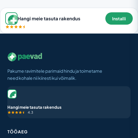
Hangi meie tasuta rakendus
Installi
Pakume ravimitele parimaid hindu ja toimetame
need kohale nii kiiresti kui võimalik.
Hangi meie tasuta rakendus
4.3
TÖÖAEG