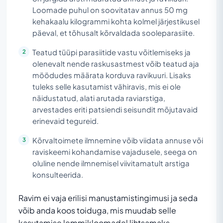
Loomade puhul on soovitatav annus 50 mg
kehakaalu kilogrammi kohta kolmel järjestikusel
päeval, et tõhusalt kõrvaldada sooleparasiite.
Teatud tüüpi parasiitide vastu võitlemiseks ja
olenevalt nende raskusastmest võib teatud aja
möödudes määrata korduva ravikuuri. Lisaks
tuleks selle kasutamist vähiravis, mis ei ole
näidustatud, alati arutada raviarstiga,
arvestades eriti patsiendi seisundit mõjutavaid
erinevaid tegureid.
Kõrvaltoimete ilmnemine võib viidata annuse või
raviskeemi kohandamise vajadusele, seega on
oluline nende ilmnemisel viivitamatult arstiga
konsulteerida.
Ravim ei vaja erilisi manustamistingimusi ja seda
võib anda koos toiduga, mis muudab selle
kasutamise lemmikloomadel lihtsamaks.