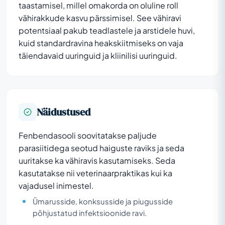
taastamisel, millel omakorda on oluline roll
vähirakkude kasvu pärssimisel. See vähiravi
potentsiaal pakub teadlastele ja arstidele huvi,
kuid standardravina heakskiitmiseks on vaja
täiendavaid uuringuid ja kliinilisi uuringuid.
Näidustused
Fenbendasooli soovitatakse paljude
parasiitidega seotud haiguste raviks ja seda
uuritakse ka vähiravis kasutamiseks. Seda
kasutatakse nii veterinaarpraktikas kui ka
vajadusel inimestel.
Ümarusside, konksusside ja piugusside
põhjustatud infektsioonide ravi.