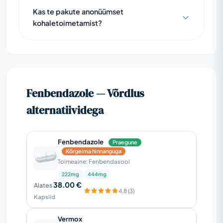
Kas te pakute anonüümset
kohaletoimetamist?
Fenbendazole — Võrdlus
alternatiividega
Fenbendazole
Praegune
Kõrgeima hinnanguga
Toimeaine: Fenbendasool
222mg
444mg
38.00 €
Alates
4.8 (3)
Kapslid
Vermox