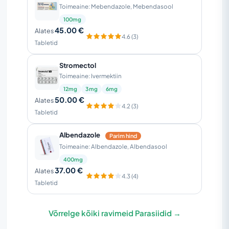
Toimeaine: Mebendazole, Mebendasool
100mg
45.00 €
Alates
4.6 (3)
Tabletid
Stromectol
Toimeaine: Ivermektiin
12mg
3mg
6mg
50.00 €
Alates
4.2 (3)
Tabletid
Albendazole
Parim hind
Toimeaine: Albendazole, Albendasool
400mg
37.00 €
Alates
4.3 (4)
Tabletid
Võrrelge kõiki ravimeid Parasiidid →