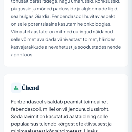
tõhusalt parasiitidega, nagu ümarussid, konksussid,
piugussid ja mõned paelusside ja algloomade liigid,
sealhulgas Giardia. Fenbendasooli huvitav aspekt
on selle potentsiaalne kasutamine onkoloogias.
Viimastel aastatel on mitmed uuringud näidanud
selle võimet avaldada vähivastast toimet, häirides
kasvajarakkude ainevahetust ja soodustades nende
apoptoosi.
Ühend
Fenbendasool sisaldab peamist toimeainet
febendasooli, millel on väljendunud ussiroht.
Seda ravimit on kasutatud aastaid ning selle
populaarsus tuleneb kõrgest efektiivsusest ja
minimaalsetest kõrvaltoimetest. Lisaks