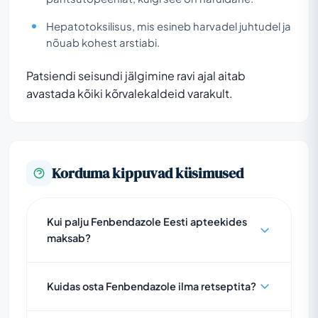
Hepatotoksilisus, mis esineb harvadel juhtudel ja
nõuab kohest arstiabi.
Patsiendi seisundi jälgimine ravi ajal aitab
avastada kõiki kõrvalekaldeid varakult.
Korduma kippuvad küsimused
Kui palju Fenbendazole Eesti apteekides
maksab?
Kuidas osta Fenbendazole ilma retseptita?