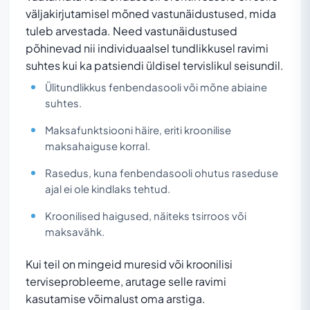
väljakirjutamisel mõned vastunäidustused, mida
tuleb arvestada. Need vastunäidustused
põhinevad nii individuaalsel tundlikkusel ravimi
suhtes kui ka patsiendi üldisel tervislikul seisundil.
Ülitundlikkus fenbendasooli või mõne abiaine
suhtes.
Maksafunktsiooni häire, eriti kroonilise
maksahaiguse korral.
Rasedus, kuna fenbendasooli ohutus raseduse
ajal ei ole kindlaks tehtud.
Kroonilised haigused, näiteks tsirroos või
maksavähk.
Kui teil on mingeid muresid või kroonilisi
terviseprobleeme, arutage selle ravimi
kasutamise võimalust oma arstiga.