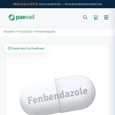
Säästa kuni 80%
oma ravimitelt — Kiire kohaletoimetamine
Avaleht
»
Parasiidid
»
Fenbendazole
Garanteeritud kvaliteet