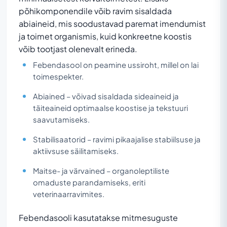
põhikomponendile võib ravim sisaldada
abiaineid, mis soodustavad paremat imendumist
ja toimet organismis, kuid konkreetne koostis
võib tootjast olenevalt erineda.
Febendasool on peamine ussiroht, millel on lai
toimespekter.
Abiained – võivad sisaldada sideaineid ja
täiteaineid optimaalse koostise ja tekstuuri
saavutamiseks.
Stabilisaatorid – ravimi pikaajalise stabiilsuse ja
aktiivsuse säilitamiseks.
Maitse- ja värvained – organoleptiliste
omaduste parandamiseks, eriti
veterinaarravimites.
Febendasooli kasutatakse mitmesuguste