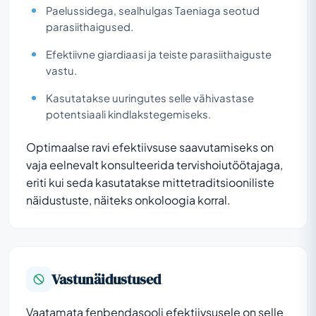
Paelussidega, sealhulgas Taeniaga seotud
parasiithaigused.
Efektiivne giardiaasi ja teiste parasiithaiguste
vastu.
Kasutatakse uuringutes selle vähivastase
potentsiaali kindlakstegemiseks.
Optimaalse ravi efektiivsuse saavutamiseks on
vaja eelnevalt konsulteerida tervishoiutöötajaga,
eriti kui seda kasutatakse mittetraditsiooniliste
näidustuste, näiteks onkoloogia korral.
Vastunäidustused
Vaatamata fenbendasooli efektiivsusele on selle