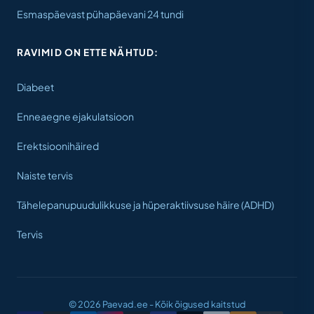
Esmaspäevast pühapäevani 24 tundi
RAVIMID ON ETTE NÄHTUD:
Diabeet
Enneaegne ejakulatsioon
Erektsioonihäired
Naiste tervis
Tähelepanupuudulikkuse ja hüperaktiivsuse häire (ADHD)
Tervis
© 2026 Paevad.ee - Kõik õigused kaitstud