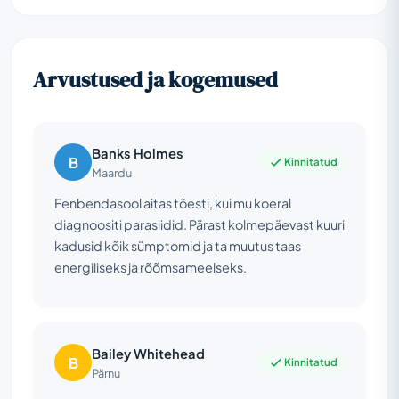
Arvustused ja kogemused
Banks Holmes
B
Kinnitatud
Maardu
Fenbendasool aitas tõesti, kui mu koeral
diagnoositi parasiidid. Pärast kolmepäevast kuuri
kadusid kõik sümptomid ja ta muutus taas
energiliseks ja rõõmsameelseks.
Bailey Whitehead
B
Kinnitatud
Pärnu