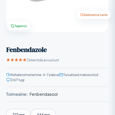
Diskreetne tarne
Tagastus
Fenbendazole
3 klientide arvustust
Kohaletoimetamine: 4–7 päeva
Turvalised makseviisid
24/7 tugi
Toimeaine:
Fenbendasool
222 mg
444 mg