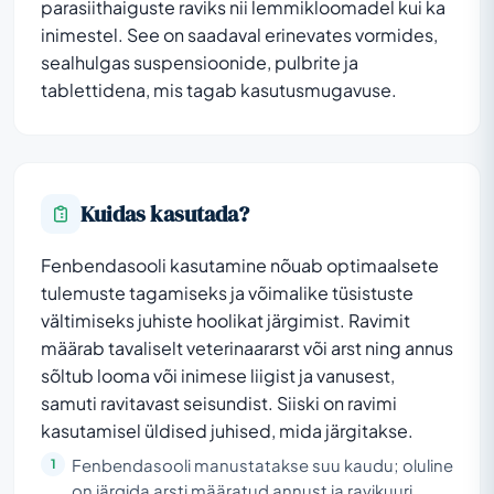
parasiithaiguste raviks nii lemmikloomadel kui ka
inimestel. See on saadaval erinevates vormides,
sealhulgas suspensioonide, pulbrite ja
tablettidena, mis tagab kasutusmugavuse.
Kuidas kasutada?
Fenbendasooli kasutamine nõuab optimaalsete
tulemuste tagamiseks ja võimalike tüsistuste
vältimiseks juhiste hoolikat järgimist. Ravimit
määrab tavaliselt veterinaararst või arst ning annus
sõltub looma või inimese liigist ja vanusest,
samuti ravitavast seisundist. Siiski on ravimi
kasutamisel üldised juhised, mida järgitakse.
Fenbendasooli manustatakse suu kaudu; oluline
on järgida arsti määratud annust ja ravikuuri.