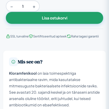
−
+
Lisa ostukorvi
SSL turvaline
Sertifitseeritud apteek
Raha tagasi garantii
Mis see on?
Kloramfenikool
on laia toimespektriga
antibakteriaalne ravim, mida kasutatakse
mitmesuguste bakteriaalsete infektsioonide raviks.
See avastati 20. sajandi keskel ja on tänaseni arstide
arsenalis oluline tööriist, eriti juhtudel, kui teised
antibiootikumid on ebaefektiivsed.