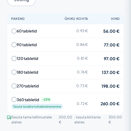
PAKEND
ÜHIKU KOHTA
HIND
56.00 €
60 tabletid
0.93 €
77.00 €
90 tabletid
0.86 €
97.00 €
120 tabletid
0.81 €
137.00 €
180 tabletid
0.76 €
198.00 €
270 tabletid
0.73 €
360 tabletid
260.00 €
0.72 €
Tasuta tavaline kohaletoimetamine
Tasuta tarne tellimustele
200.00
, tasuta kiirtarne
300.00
alates
€
alates
€