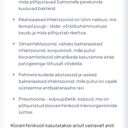
mida põhjustavad Salmonella perekonda
kuuluvad bakterid.
Riketsiaalsed infektsioonid on rühm nakkusi, mis
levivad puugi-, täide- või kirbuhammustuse
kaudu ja mida põhjustab rikettsia.
Silmainfektsioonid, näiteks bakteriaalsed
infektsioonid. konjunktiviit, mille puhul
klooramfenikooli silmatilkade kasutamine aitab
patogeeniga tõhusalt võidelda.
Pehmete kudede abstsessid ja rasked
bakteriaalsed infektsioonid, mille puhul on vajalik
süsteemne antibakteriaalne ravi.
Pneumoonia – kopsupõletik. kopsud, mis on
põhjustatud klooramfenikooli mikroorganismide
suhtes
Kloramfenikooli kasutatakse ainult vastavalt arsti