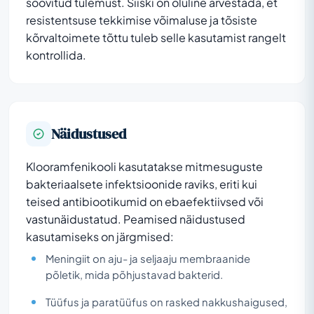
soovitud tulemust. Siiski on oluline arvestada, et
resistentsuse tekkimise võimaluse ja tõsiste
kõrvaltoimete tõttu tuleb selle kasutamist rangelt
kontrollida.
Näidustused
Klooramfenikooli kasutatakse mitmesuguste
bakteriaalsete infektsioonide raviks, eriti kui
teised antibiootikumid on ebaefektiivsed või
vastunäidustatud. Peamised näidustused
kasutamiseks on järgmised:
Meningiit on aju- ja seljaaju membraanide
põletik, mida põhjustavad bakterid.
Tüüfus ja paratüüfus on rasked nakkushaigused,