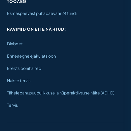
TÖÖAEG
Esmaspäevast pühapäevani 24 tundi
RAVIMID ON ETTE NÄHTUD:
Diabeet
Enneaegne ejakulatsioon
Erektsioonihäired
Naiste tervis
Tähelepanupuudulikkuse ja hüperaktiivsuse häire (ADHD)
Tervis