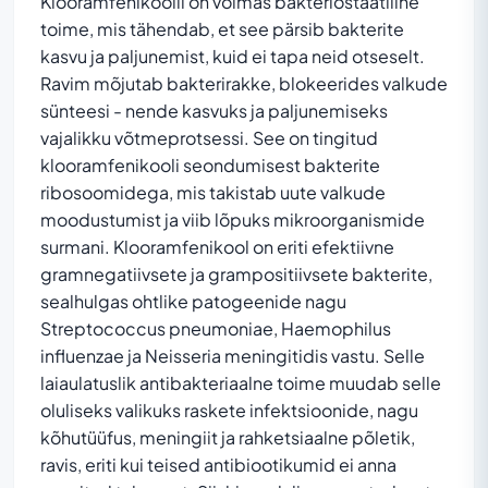
Klooramfenikoolil on võimas bakteriostaatiline
toime, mis tähendab, et see pärsib bakterite
kasvu ja paljunemist, kuid ei tapa neid otseselt.
Ravim mõjutab bakterirakke, blokeerides valkude
sünteesi - nende kasvuks ja paljunemiseks
vajalikku võtmeprotsessi. See on tingitud
klooramfenikooli seondumisest bakterite
ribosoomidega, mis takistab uute valkude
moodustumist ja viib lõpuks mikroorganismide
surmani. Klooramfenikool on eriti efektiivne
gramnegatiivsete ja grampositiivsete bakterite,
sealhulgas ohtlike patogeenide nagu
Streptococcus pneumoniae, Haemophilus
influenzae ja Neisseria meningitidis vastu. Selle
laiaulatuslik antibakteriaalne toime muudab selle
oluliseks valikuks raskete infektsioonide, nagu
kõhutüüfus, meningiit ja rahketsiaalne põletik,
ravis, eriti kui teised antibiootikumid ei anna