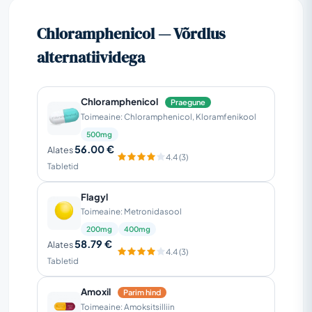
Chloramphenicol — Võrdlus
alternatiividega
Chloramphenicol
Praegune
Toimeaine: Chloramphenicol, Kloramfenikool
500mg
56.00 €
Alates
4.4 (3)
Tabletid
Flagyl
Toimeaine: Metronidasool
200mg
400mg
58.79 €
Alates
4.4 (3)
Tabletid
Amoxil
Parim hind
Toimeaine: Amoksitsilliin