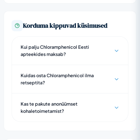
Korduma kippuvad küsimused
Kui palju Chloramphenicol Eesti
apteekides maksab?
Kuidas osta Chloramphenicol ilma
retseptita?
Kas te pakute anonüümset
kohaletoimetamist?