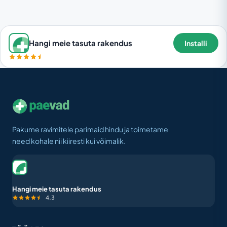
Hangi meie tasuta rakendus
Installi
Pakume ravimitele parimaid hindu ja toimetame
need kohale nii kiiresti kui võimalik.
Hangi meie tasuta rakendus
4.3