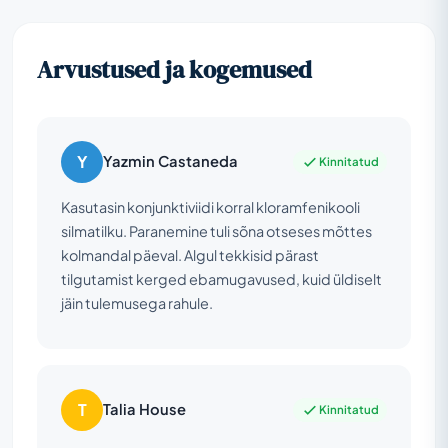
Arvustused ja kogemused
Y
Yazmin Castaneda
Kinnitatud
Kasutasin konjunktiviidi korral kloramfenikooli
silmatilku. Paranemine tuli sõna otseses mõttes
kolmandal päeval. Algul tekkisid pärast
tilgutamist kerged ebamugavused, kuid üldiselt
jäin tulemusega rahule.
T
Talia House
Kinnitatud