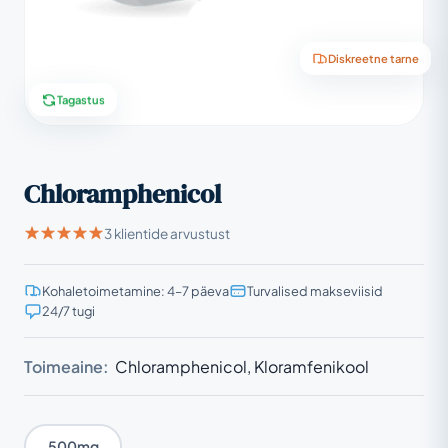
Diskreetne tarne
Tagastus
Chloramphenicol
3 klientide arvustust
Kohaletoimetamine: 4–7 päeva
Turvalised makseviisid
24/7 tugi
Toimeaine:
Chloramphenicol, Kloramfenikool
500mg