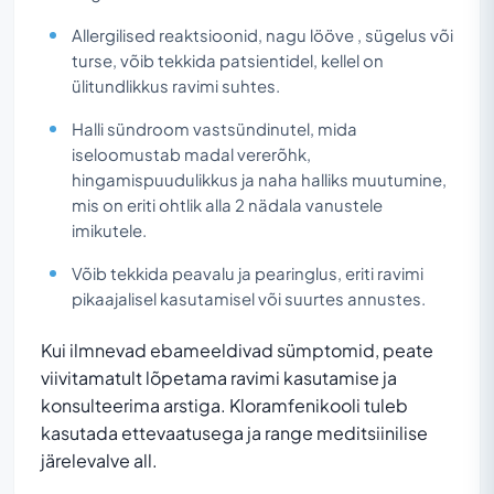
Allergilised reaktsioonid, nagu lööve , sügelus või
turse, võib tekkida patsientidel, kellel on
ülitundlikkus ravimi suhtes.
Halli sündroom vastsündinutel, mida
iseloomustab madal vererõhk,
hingamispuudulikkus ja naha halliks muutumine,
mis on eriti ohtlik alla 2 nädala vanustele
imikutele.
Võib tekkida peavalu ja pearinglus, eriti ravimi
pikaajalisel kasutamisel või suurtes annustes.
Kui ilmnevad ebameeldivad sümptomid, peate
viivitamatult lõpetama ravimi kasutamise ja
konsulteerima arstiga. Kloramfenikooli tuleb
kasutada ettevaatusega ja range meditsiinilise
järelevalve all.