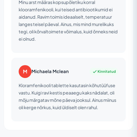
Minu arst määras kopsupõletiku korral
klooramfenikooli, kui teised antibiootikumid ei
aidanud. Ravim toimis ideaalselt, temperatuur
langes teisel päeval. Ainus, mis mind murelikuks
tegi, oli kõrvaltoimete võimalus, kuid õnneks neid
ei olnud.
M
Michaela Mclean
Kinnitatud
Kloramfenikooli tablette kasutasin kõhutüüfuse
vastu. Kuigi ravi kestis peaaegu kaks nädalat, oli
mõju märgatav mõne päeva jooksul. Ainus miinus
oli kerge nõrkus, kuid üldiselt olen rahul.