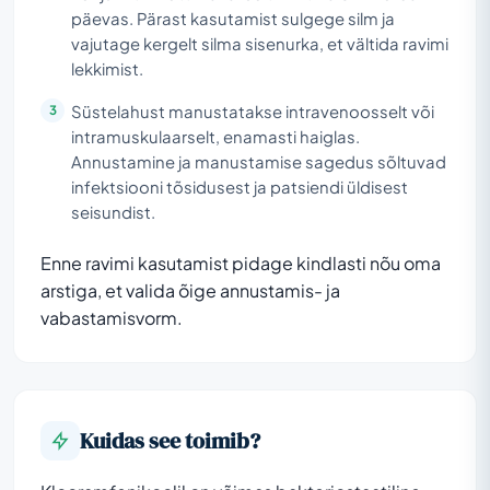
päevas. Pärast kasutamist sulgege silm ja
vajutage kergelt silma sisenurka, et vältida ravimi
lekkimist.
Süstelahust manustatakse intravenoosselt või
intramuskulaarselt, enamasti haiglas.
Annustamine ja manustamise sagedus sõltuvad
infektsiooni tõsidusest ja patsiendi üldisest
seisundist.
Enne ravimi kasutamist pidage kindlasti nõu oma
arstiga, et valida õige annustamis- ja
vabastamisvorm.
Kuidas see toimib?