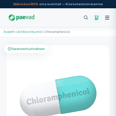
Säästa kuni 80%
oma ravimitelt — Kiire kohaletoimetamine
Avaleht
»
Antibiootikumid
»
Chloramphenicol
Garanteeritud kvaliteet