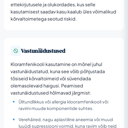
ettekirjutusele ja olukordades, kus selle
kasutamisest saadav kasu kaalub üles võimalikud
kõrvaltoimetega seotud riskid.
Vastunäidustused
Kloramfenikooli kasutamine on mõnel juhul
vastunäidustatud, kuna see võib põhjustada
tõsiseid kõrvaltoimeid või süvendada
olemasolevaid haigusi. Peamised
vastunäidustused hõlmavad järgmist:
Ülitundlikkus või allergia klooramfenikooli või
ravimi muude komponentide suhtes.
Verehäired, nagu aplastiline aneemia või muud
luuüdi supressiooni vormid, kuna ravim võib neid