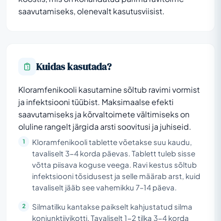
saavutamiseks, olenevalt kasutusviisist.
Kuidas kasutada?
Kloramfenikooli kasutamine sõltub ravimi vormist
ja infektsiooni tüübist. Maksimaalse efekti
saavutamiseks ja kõrvaltoimete vältimiseks on
oluline rangelt järgida arsti soovitusi ja juhiseid.
Kloramfenikooli tablette võetakse suu kaudu,
tavaliselt 3-4 korda päevas. Tablett tuleb sisse
võtta piisava koguse veega. Ravi kestus sõltub
infektsiooni tõsidusest ja selle määrab arst, kuid
tavaliselt jääb see vahemikku 7–14 päeva.
Silmatilku kantakse paikselt kahjustatud silma
konjunktiivikotti. Tavaliselt 1-2 tilka 3-4 korda