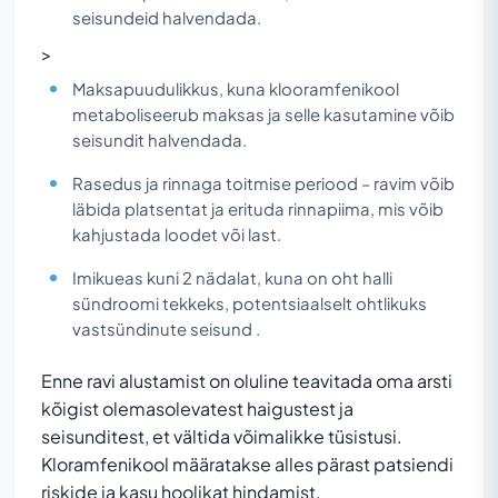
seisundeid halvendada.
>
Maksapuudulikkus, kuna klooramfenikool
metaboliseerub maksas ja selle kasutamine võib
seisundit halvendada.
Rasedus ja rinnaga toitmise periood – ravim võib
läbida platsentat ja erituda rinnapiima, mis võib
kahjustada loodet või last.
Imikueas kuni 2 nädalat, kuna on oht halli
sündroomi tekkeks, potentsiaalselt ohtlikuks
vastsündinute seisund .
Enne ravi alustamist on oluline teavitada oma arsti
kõigist olemasolevatest haigustest ja
seisunditest, et vältida võimalikke tüsistusi.
Kloramfenikool määratakse alles pärast patsiendi
riskide ja kasu hoolikat hindamist.