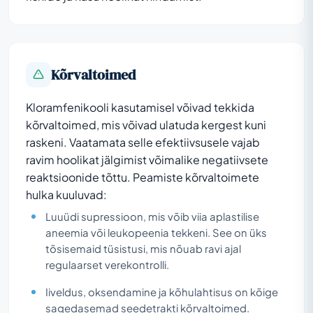
Kõrvaltoimed
Kloramfenikooli kasutamisel võivad tekkida
kõrvaltoimed, mis võivad ulatuda kergest kuni
raskeni. Vaatamata selle efektiivsusele vajab
ravim hoolikat jälgimist võimalike negatiivsete
reaktsioonide tõttu. Peamiste kõrvaltoimete
hulka kuuluvad:
Luuüdi supressioon, mis võib viia aplastilise
aneemia või leukopeenia tekkeni. See on üks
tõsisemaid tüsistusi, mis nõuab ravi ajal
regulaarset verekontrolli.
Iiveldus, oksendamine ja kõhulahtisus on kõige
sagedasemad seedetrakti kõrvaltoimed.