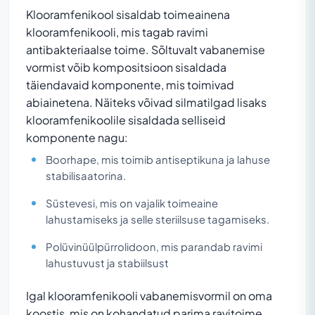
Klooramfenikool sisaldab toimeainena
klooramfenikooli, mis tagab ravimi
antibakteriaalse toime. Sõltuvalt vabanemise
vormist võib kompositsioon sisaldada
täiendavaid komponente, mis toimivad
abiainetena. Näiteks võivad silmatilgad lisaks
klooramfenikoolile sisaldada selliseid
komponente nagu:
Boorhape, mis toimib antiseptikuna ja lahuse
stabilisaatorina.
Süstevesi, mis on vajalik toimeaine
lahustamiseks ja selle steriilsuse tagamiseks.
Polüvinüülpürrolidoon, mis parandab ravimi
lahustuvust ja stabiilsust
Igal klooramfenikooli vabanemisvormil on oma
koostis, mis on kohandatud parima ravitoime