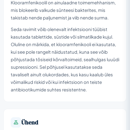
Klooramfenikoolil on ainulaadne toimemehhanism,
mis blokeerib valkude sünteesi bakterites, mis
takistab nende paljunemist ja viib nende surma.
Seda ravimit võib olenevalt infektsiooni tüübist
kasutada tablettide, süstide või silmatilkade kujul.
Oluline on märkida, et klooramfenikooli ei kasutata,
kui see pole rangelt näidustatud, kuna see võib
põhjustada tõsiseid kõrvaltoimeid, sealhulgas luuüdi
supressiooni. Sel põhjusel kasutatakse seda
tavaliselt ainult olukordades, kus kasu kaalub üles
võimalikud riskid või kui infektsioon on teiste
antibiootikumide suhtes resistentne.
Ühend