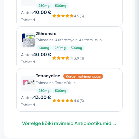
250mg
500mg
40.00 €
Alates
4.5 (3)
Tabletid
Zithromax
Toimeaine: Azithromycin, Asitromütsiin
100mg
250mg
500mg
40.00 €
Alates
3.9 (4)
Tabletid
Tetracycline
Kõrgeima hinnanguga
Toimeaine: Tetratsükliin
250mg
500mg
43.00 €
Alates
4.6 (3)
Tabletid
Võrrelge kõiki ravimeid Antibiootikumid →