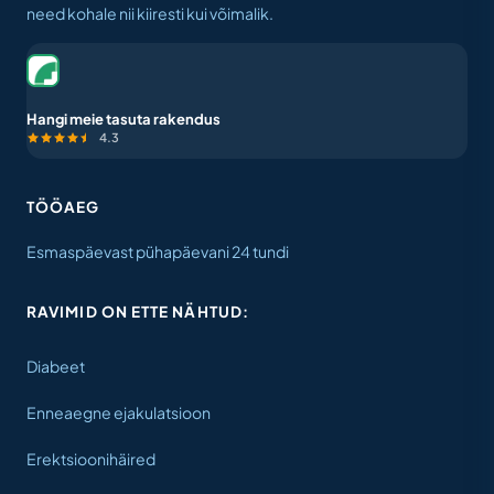
need kohale nii kiiresti kui võimalik.
Hangi meie tasuta rakendus
4.3
TÖÖAEG
Esmaspäevast pühapäevani 24 tundi
RAVIMID ON ETTE NÄHTUD:
Diabeet
Enneaegne ejakulatsioon
Erektsioonihäired