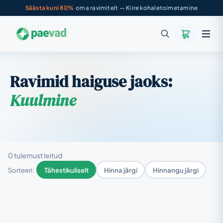
Säästa kuni 80%
oma ravimitelt — Kiire kohaletoimetamine
Ravimid haiguse jaoks:
Kuulmine
0 tulemust leitud
Sorteeri:
Tähestikuliselt
Hinna järgi
Hinnangu järgi