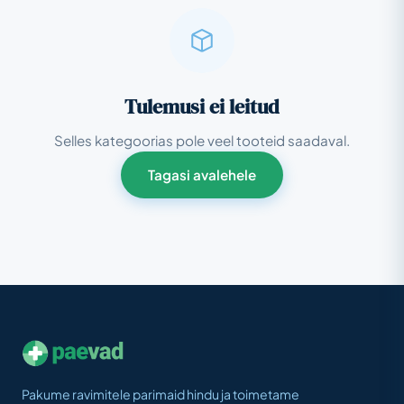
Tulemusi ei leitud
Selles kategoorias pole veel tooteid saadaval.
Tagasi avalehele
Pakume ravimitele parimaid hindu ja toimetame